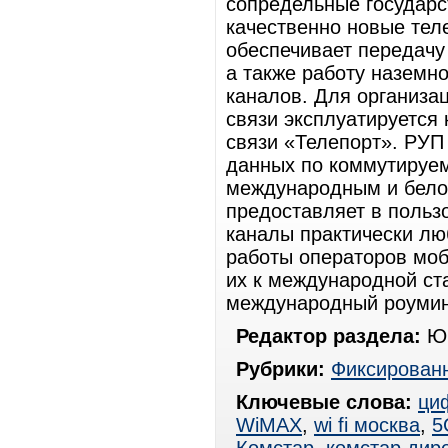
сопредельные государс
качественно новые те
обеспечивает передачу
а также работу наземн
каналов. Для организа
связи эксплуатируется
связи «Телепорт». РУП
данных по коммутируем
международным и белор
предоставляет в поль
каналы практически лю
работы операторов моб
их к международной ст
международный роумин
Редактор раздела:
Юр
Рубрики:
Фиксированн
Ключевые слова:
ци
WiMAX
,
wi fi москва
,
5