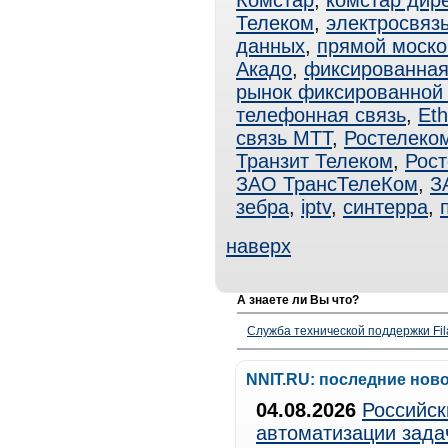
Комстар
,
комстар дире
Телеком
,
электросвяз
данных
,
прямой моско
Акадо
,
фиксированная
рынок фиксированной 
телефонная связь
,
Eth
связь МТТ
,
Ростелеко
Транзит Телеком
,
Рос
ЗАО ТрансТелеКом
,
З
зебра
,
iptv
,
синтерра
,
наверх
А знаете ли Вы что?
Служба технической поддержки Fila
NNIT.RU: последние нов
04.08.2026
Российск
автоматизации зада