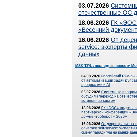
03.07.2026
Системны
отечественные ОС д
18.06.2026
ГК «ЭОС»
«Весенний документ
16.06.2026
От децен
service: эксперты 
данных
MSKIT.RU: последние новости Мо
04.08.2026
Российский RPA-рын
от автоматизации задач к упр
процессами и AI
03.07.2026
Системные програ
обсудили переход на отечеств
встроенных систем
18.06.2026
ГК «ЭОС» подвела и
партнерской конференции «Ве
документооборот – 2026»
16.06.2026
От децентрализован
governed self-service: эксперт
смену парадигмы на рынке дан