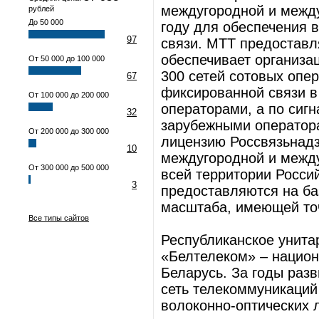
междугородной и между
рублей
До 50 000
году для обеспечения 
97
связи. МТТ предоставл
обеспечивает организа
От 50 000 до 100 000
300 сетей сотовых опер
67
фиксированной связи в
От 100 000 до 200 000
операторами, а по сиг
32
зарубежными оператора
От 200 000 до 300 000
лицензию Россвязьнадз
10
междугородной и межд
От 300 000 до 500 000
всей территории Росси
3
предоставляются на ба
масштаба, имеющей точ
Все типы сайтов
Республиканское унита
«Белтелеком» – национ
Беларусь. За годы раз
сеть телекоммуникаций
волоконно-оптических 