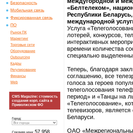
междугородной и меж
Безопасность
«Белтелеком», нацио
Мобильная связь
Республики Беларусь
Фиксированная связь
международной услуг
ПО
Услуга «Телеголосован
Рынок ПК
лотерей, конкурсов, т
Маркетинг
интерактивных меропри
Торговые сети
времени количества со
Оборудование
специально выделенным
Outsourcing
Кадры
Теперь, благодаря за
Регулирование
соглашению, все телезр
Финансы
голоса за героев попу
Web
телеголосования теле
период» и «Танцы на ль
CMS Magazine: стоимость
создания корп. сайта в
«Телеголосование», ко
Приволжском ФО
телевизоров, является
Беларуси.
Город:
ОАО «Межрегиональный
57 958
Средняя цена: