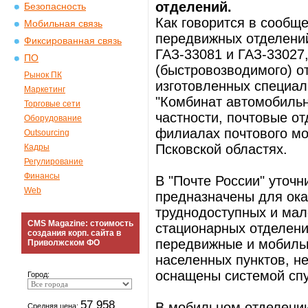
отделений.
Безопасность
Как говорится в сообще
Мобильная связь
передвижных отделений
Фиксированная связь
ГАЗ-33081 и ГАЗ-33027,
ПО
(быстровозводимого) о
Рынок ПК
изготовленных специал
Маркетинг
"Комбинат автомобильн
Торговые сети
частности, почтовые о
Оборудование
филиалах почтового мо
Outsourcing
Псковской областях.
Кадры
Регулирование
Финансы
В "Почте России" уточ
Web
предназначены для ока
труднодоступных и ма
CMS Magazine: стоимость
стационарных отделени
создания корп. сайта в
передвижные и мобиль
Приволжском ФО
населенных пунктов, не
оснащены системой спут
Город:
57 958
В мобильном отделении
Средняя цена: