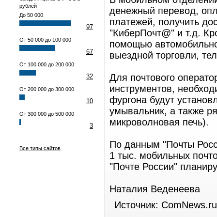
рублей
денежный перевод, опл
До 50 000
платежей, получить дос
97
"КиберПочт@" и т.д. К
От 50 000 до 100 000
помощью автомобильной
67
выездной торговли, те
От 100 000 до 200 000
Для почтового операто
32
инструментов, необход
От 200 000 до 300 000
фургона будут установ
10
умывальник, а также р
От 300 000 до 500 000
микроволновая печь).
3
По данным "Почты Росс
Все типы сайтов
1 тыс. мобильных почто
"Почте России" планиру
Наталия Веденеева
Источник: ComNews.ru