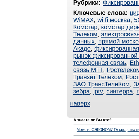
Рубрики:
Фиксированн
Ключевые слова:
ци
WiMAX
,
wi fi москва
,
5
Комстар
,
комстар дире
Телеком
,
электросвяз
данных
,
прямой моско
Акадо
,
фиксированная
рынок фиксированной 
телефонная связь
,
Eth
связь МТТ
,
Ростелеко
Транзит Телеком
,
Рос
ЗАО ТрансТелеКом
,
З
зебра
,
iptv
,
синтерра
,
наверх
А знаете ли Вы что?
Можете СЭКОНОМИТЬ средства полу