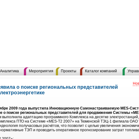
Аналитика
Мероприятия
Проекты
Каталог компаний
Управ
Нов
вила о поиске региональных представителей
электроэнергетике
бре 2009 года выпустила Инновационную Самонастраиваемую MES-Систе
ние о поиске региональных представителей для продвижения Системы «MES
выполнила адаптацию программного Комплекса на десятке электростанций,
Комплекса ПТО на Системе «MES-T2 2007» на Тюменской ТЭЦ-1 филиала ОАО
идеология получасовых расчётов, что позволит с целью увеличения экономич
 нормативные ТЭП и проводить оперативное прогнозирование затрат топлива
 2007»: