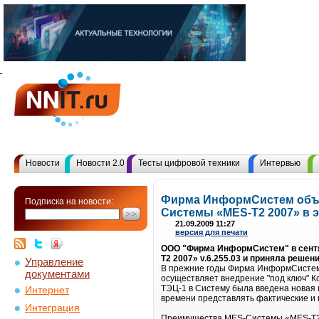
Новости
Новости 2.0
Тесты цифровой техники
Интервью
Фирма ИнформСистем объя
Подписка на новости:
Системы «MES-T2 2007» в 
21.09.2009 11:27
версия для печати
ООО "Фирма ИнформСистем" в сентя
T2 2007» v.6.255.03 и приняла реше
Управление
В прежние годы Фирма ИнформСистем 
документами
осуществляет внедрение "под ключ" 
ТЭЦ-1 в Систему была введена новая 
Интернет
времени представлять фактические и
Интеграция
Преимущества MES-Системы «MES-T2