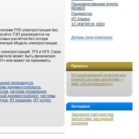
Производственная группа
REMER
Градиентех
ИТ Альянс
1С-ИЖТИСИ, ООО
ологами ПТО электростанции без
расчёта ТЭП реализуются на
Добавь свою компанию
совых расчётов без потери
ическую Модель электростанции.
 электростанций, ТГК и ОГК. Свою
авителя может быть физическое
7» или может не принимать.
Проекты
От разрозненной отчетности к
единой системе аналитики —
зация производств
,
кейс «Холодильник.ру»
ема документооборота
,
ссов
,
система управления
ный документооборот
,
системы
тура
,
ИТ решение
,
ИТ услуги
,
Интервью
Эволюция партнерства:
экосистема, как единый
организм
й