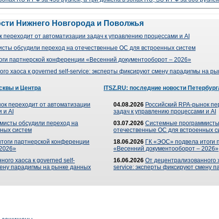
ости Нижнего Новгорода и Поволжья
 переходит от автоматизации задач к управлению процессами и AI
сты обсудили переход на отечественные ОС для встроенных систем
оги партнерской конференции «Весенний документооборот – 2026»
го хаоса к governed self-service: эксперты фиксируют смену парадигмы на р
сквы и Центра
ITSZ.RU: последние новости Петербург
ок переходит от автоматизации
04.08.2026
Российский RPA-рынок пе
 и AI
задач к управлению процессами и AI
мисты обсудили переход на
03.07.2026
Системные программисты
ных систем
отечественные ОС для встроенных с
итоги партнерской конференции
18.06.2026
ГК «ЭОС» подвела итоги 
 2026»
«Весенний документооборот – 2026»
ого хаоса к governed self-
16.06.2026
От децентрализованного ха
мену парадигмы на рынке данных
service: эксперты фиксируют смену 