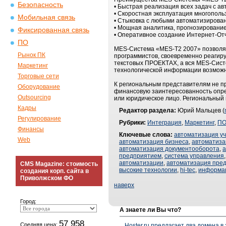
Безопасность
• Быстрая реализация всех задач с а
• Скоростная эксплуатация многополь
Мобильная связь
• Стыковка с любыми автоматизирова
• Мощная аналитика, прогнозирование
Фиксированная связь
• Оперативное создание Интернет-Отч
ПО
MES-Система «MES-T2 2007» позволяе
Рынок ПК
программистов, своевременно реагиру
текстовых ПРОЕКТАХ, а вся MES-Сист
Маркетинг
технологической информации возможн
Торговые сети
К региональным представителям не пр
Оборудование
финансовую заинтересованность опре
Outsourcing
или юридическое лицо. Региональный
Кадры
Редактор раздела:
Юрий Мальцев (
Регулирование
Рубрики:
Интеграция
,
Маркетинг
,
П
Финансы
Ключевые слова:
автоматизация у
Web
автоматизация бизнеса
,
автоматиза
автоматизация документооборота
,
а
предприятием
,
система управления
автоматизации
,
автоматизация пре
CMS Magazine: стоимость
высокие технологии
,
hi-tec
,
информа
создания корп. сайта в
Приволжском ФО
наверх
Город:
А знаете ли Вы что?
57 958
Средняя цена:
Hoster.ru предлагает два домена в