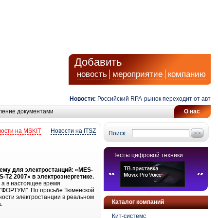
Добавить
новость
мероприятие
компанию
Новости:
Российский RPA-рынок переходит от автомат
ление документами
О нас
ости на MSKIT
Новости на ITSZ
Поиск:
Тесты цифровой техники
му для электростанций: «MES-
-T2 2007» в электроэнергетике.
 а в настоящее время
 "ФОРТУМ". По просьбе Тюменской
ности электростанции в реальном
Каталог компаний
.
Кит-системс