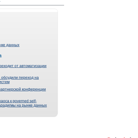
ынке данных
а
реходит от автоматизации
 обсудили переход на
истем
партнерской конференции
оса к governed self-
парадигмы на рынке данных