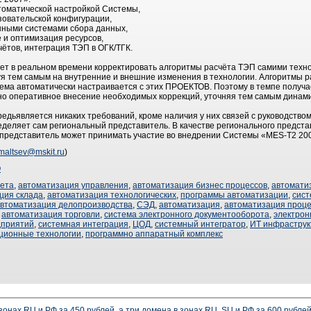
втоматической настройкой Системы,
зовательской конфигурации,
нными системами сбора данных,
 и оптимизация ресурсов,
ётов, интеграция ТЭП в ОГК/ТГК.
т в реальном времени корректировать алгоритмы расчёта ТЭП самими техн
я тем самым на внутренние и внешние изменения в технологии. Алгоритмы 
ема автоматически настраивается с этих ПРОЕКТОВ. Поэтому в темпе получа
о оперативное внесение необходимых коррекций, уточняя тем самым динам
едьявляется никаких требований, кроме наличия у них связей с руководством
деляет сам региональный представитель. В качестве регионального предст
 представитель может принимать участие во внедрении Системы «MES-T2 200
maltsev@mskit.ru
)
О
чета
,
автоматизация управления
,
автоматизация бизнес процессов
,
автомати
ция склада
,
автоматизация технологических
,
программы автоматизации
,
сист
втоматизация делопроизводства
,
СЭД
,
автоматизация
,
автоматизация проце
,
автоматизация торговли
,
система электронного документооборота
,
электрон
дприятий
,
системная интеграция
,
ЦОД
,
системный интегратор
,
ИТ инфраструк
ционные технологии
,
программно аппаратный комплекс
 зонах RU и РФ за 450 рублей, а три домена в зонах RU, SU и РФ за 600 рубле