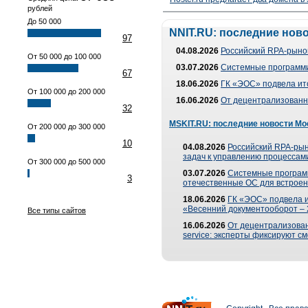
рублей
До 50 000
NNIT.RU: последние нов
97
04.08.2026
Российский RPA-рынок
От 50 000 до 100 000
03.07.2026
Системные программи
67
18.06.2026
ГК «ЭОС» подвела ит
От 100 000 до 200 000
16.06.2026
От децентрализованно
32
MSKIT.RU: последние новости Мо
От 200 000 до 300 000
10
04.08.2026
Российский RPA-рын
задач к управлению процессами
От 300 000 до 500 000
03.07.2026
Системные програм
3
отечественные ОС для встроен
18.06.2026
ГК «ЭОС» подвела 
«Весенний документооборот –
Все типы сайтов
16.06.2026
От децентрализованн
service: эксперты фиксируют с