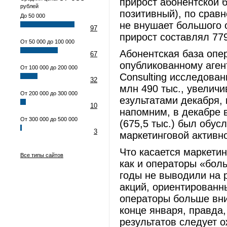
прирост абонентской 
рублей
позитивный), по срав
До 50 000
не внушает большого 
97
прирост составлял 77
От 50 000 до 100 000
Абонентская база опе
67
опубликованному аген
От 100 000 до 200 000
Consulting исследован
32
млн 490 тыс., увеличи
От 200 000 до 300 000
езультатами декабря, 
10
напомним, в декабре 
От 300 000 до 500 000
(675,5 тыс.) был обус
3
маркетинговой активн
Что касается маркетин
Все типы сайтов
как и операторы «бол
годы не выводили на 
акций, ориентированн
операторы больше вн
конце января, правда
результатов следует 