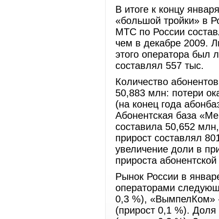
В итоге к концу январ
«большой тройки» в Р
МТС по России составл
чем в декабре 2009. 
этого оператора был 
составлял 557 тыс.
Количество абонентов
50,883 млн: потери ок
(на конец года абонба
Абонентская база «Ме
составила 50,652 млн,
прирост составлял 801
увеличение доли в пр
прироста абонентской
Рынок России в январ
операторами следующ
0,3 %), «ВымпелКом» -
(прирост 0,1 %). Доля