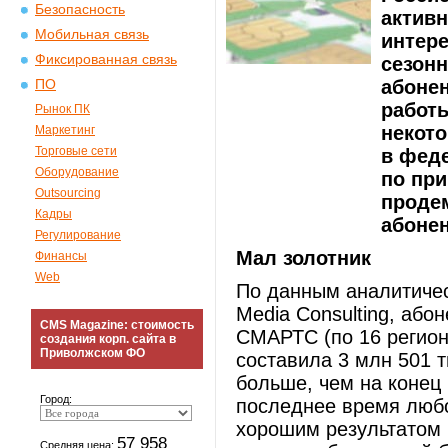
Безопасность
активн
Мобильная связь
интер
Фиксированная связь
сезонн
абонен
ПО
работ
Рынок ПК
некото
Маркетинг
Торговые сети
в фед
Оборудование
по при
Outsourcing
проде
Кадры
абонен
Регулирование
Мал золотник
Финансы
Web
По данным аналитичес
Media Consulting, або
CMS Magazine: стоимость
СМАРТС (по 16 регион
создания корп. сайта в
Приволжском ФО
составила 3 млн 501 т
больше, чем на конец 
Город:
последнее время любо
хорошим результатом 
57 958
Средняя цена: