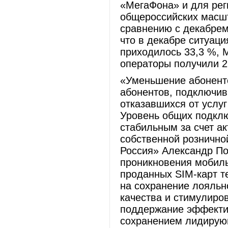
«МегаФона» и для рег
общероссийских масшт
сравнению с декабрем
что в декабре ситуац
приходилось 33,3 %, М
операторы получили 2
«Уменьшение абонентс
абонентов, подключив
отказавшихся от услуг
Уровень общих подклю
стабильным за счет а
собственной рознично
Россия» Александр По
проникновения мобильн
проданных SIM-карт т
на сохранение лояльн
качества и стимулиро
поддержание эффектив
сохранением лидирующ