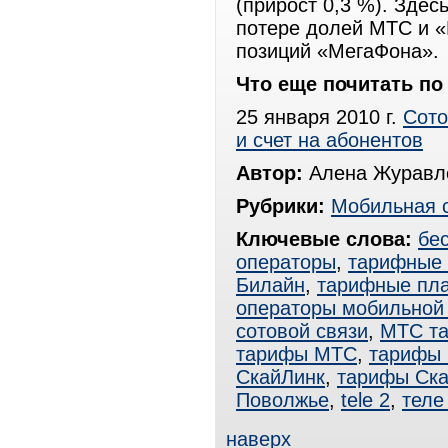
(прирост 0,3 %). Зде
потере долей МТС и 
позиций «МегаФона».
Что еще почитать по 
25 января 2010 г.
Сото
и счет на абонентов
Автор:
Алена Журавле
Рубрики:
Мобильная 
Ключевые слова:
бе
операторы
,
тарифные
Билайн
,
тарифные пл
операторы мобильной
сотовой связи
,
МТС т
тарифы МТС
,
тарифы
СкайЛинк
,
тарифы Ск
Поволжье
,
tele 2
,
теле
наверх