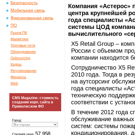
Безопасность
Компания «Астерос» 
Мобильная связь
центра крупнейшей роз
Фиксированная связь
года специалисты «А
ПО
системы ЦОД компани
вычислительного «се
Рынок ПК
Маркетинг
X5 Retail Group – ком
Торговые сети
России с объемом про
Оборудование
компании находится б
Outsourcing
Кадры
Сотрудничество X5 Ret
Регулирование
2010 года. Тогда в ре
Финансы
на аутсорсинг обслуж
Web
года специалисты «Ас
техническую поддержк
CMS Magazine: стоимость
соответствии с устан
создания корп. сайта в
Приволжском ФО
В течение 2012 года 
обслуживание важных
Город:
систем: системы пожа
кондиционирования, д
57 958
Средняя цена: