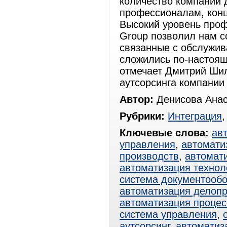
количество компаний 
профессионалам, конц
Высокий уровень проф
Group позволил нам с
связанные с обслужив
сложились по-настоя
отмечает Дмитрий Шил
аутсорсинга компании
Автор:
Денисова Анас
Рубрики:
Интеграция
Ключевые слова:
ав
управления
,
автомати
производств
,
автомат
автоматизация технол
система документооб
автоматизация делоп
автоматизация процес
система управления
,
аутсорсинг
,
автоматиз