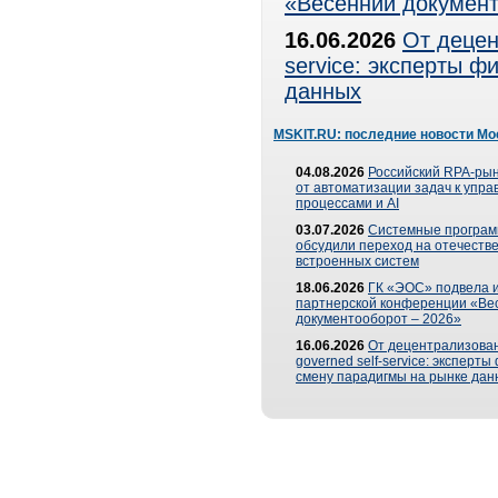
«Весенний документ
16.06.2026
От децен
service: эксперты 
данных
MSKIT.RU: последние новости Мо
04.08.2026
Российский RPA-рын
от автоматизации задач к упр
процессами и AI
03.07.2026
Системные програ
обсудили переход на отечеств
встроенных систем
18.06.2026
ГК «ЭОС» подвела и
партнерской конференции «Ве
документооборот – 2026»
16.06.2026
От децентрализован
governed self-service: эксперт
смену парадигмы на рынке дан