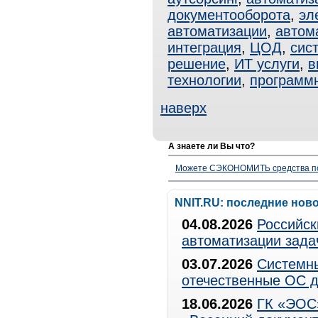
документооборота
,
эл
автоматизации
,
автом
интеграция
,
ЦОД
,
сис
решение
,
ИТ услуги
,
в
технологии
,
программ
наверх
А знаете ли Вы что?
Можете СЭКОНОМИТЬ средства полу
NNIT.RU: последние нов
04.08.2026
Российск
автоматизации зада
03.07.2026
Системны
отечественные ОС д
18.06.2026
ГК «ЭОС»