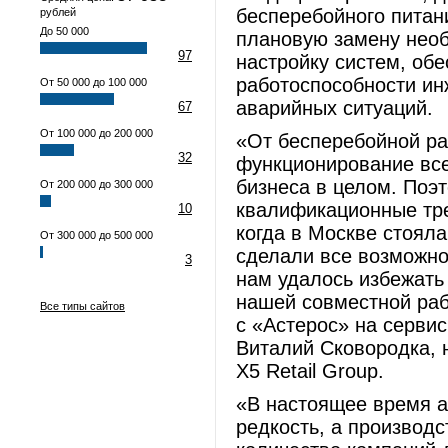
бесперебойного питан
рублей
До 50 000
плановую замену нео
97
настройку систем, об
работоспособности ин
От 50 000 до 100 000
аварийных ситуаций.
67
От 100 000 до 200 000
«От бесперебойной ра
32
функционирование все
бизнеса в целом. Поэ
От 200 000 до 300 000
квалификационные тре
10
когда в Москве стоял
От 300 000 до 500 000
сделали все возможно
3
нам удалось избежать 
нашей совместной раб
Все типы сайтов
с «Астерос» на серви
Виталий Сковородка, 
X5 Retail Group.
«В настоящее время а
редкость, а производ