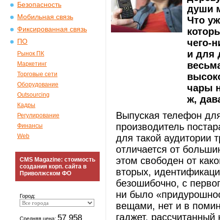
Безопасность
души 
Мобильная связь
Что уж
Фиксированная связь
которы
чего-н
ПО
и для 
Рынок ПК
весьма
Маркетинг
Торговые сети
высок
Оборудование
чары н
Outsourcing
ж, дав
Кадры
Выпуская телефон для
Регулирование
производитель постар
Финансы
Web
для такой аудитории 
отличается от больши
этом свободен от како
CMS Magazine: стоимость
создания корп. сайта в
вторых, идентификаци
Приволжском ФО
безошибочно, с первог
ни было «придурошнос
Город:
вещами, нет и в поми
гаджет, рассчитанный
57 958
Средняя цена: