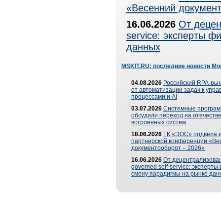
«Весенний документ
16.06.2026
От децен
service: эксперты 
данных
MSKIT.RU: последние новости Мо
04.08.2026
Российский RPA-рын
от автоматизации задач к упр
процессами и AI
03.07.2026
Системные програ
обсудили переход на отечеств
встроенных систем
18.06.2026
ГК «ЭОС» подвела и
партнерской конференции «Ве
документооборот – 2026»
16.06.2026
От децентрализован
governed self-service: эксперт
смену парадигмы на рынке дан