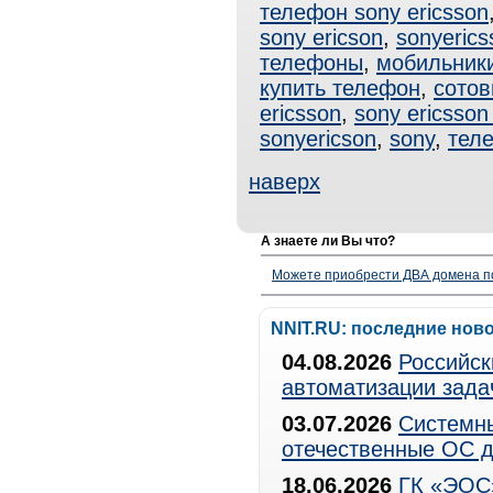
телефон sony ericsson
sony ericson
,
sonyerics
телефоны
,
мобильник
купить телефон
,
сотов
ericsson
,
sony ericsso
sonyericson
,
sony
,
теле
наверх
А знаете ли Вы что?
Можете приобрести ДВА домена п
NNIT.RU: последние нов
04.08.2026
Российск
автоматизации зада
03.07.2026
Системны
отечественные ОС д
18.06.2026
ГК «ЭОС»