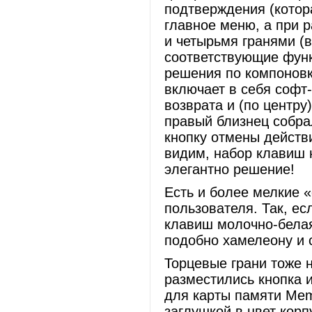
подтверждения (котор
главное меню, а при 
и четырьмя гранями (
соответствующие функ
решения по компоновк
включает в себя софт
возврата и (по центр
правый близнец собр
кнопку отмены действи
видим, набор клавиш 
элегантно решение!
Есть и более мелкие 
пользователя. Так, е
клавиш молочно-белая
подобно хамелеону и 
Торцевые грани тоже н
разместились кнопка 
для карты памяти Memo
заглушкой в цвет корп