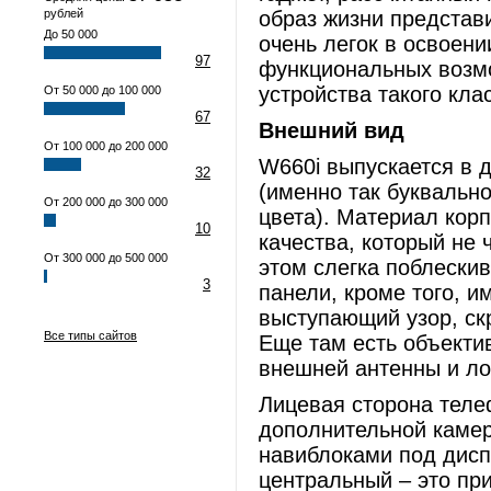
рублей
образ жизни представ
До 50 000
очень легок в освоени
97
функциональных возмо
устройства такого кла
От 50 000 до 100 000
67
Внешний вид
От 100 000 до 200 000
W660i выпускается в д
32
(именно так буквальн
От 200 000 до 300 000
цвета). Материал корп
10
качества, который не 
От 300 000 до 500 000
этом слегка поблескив
3
панели, кроме того, и
выступающий узор, ск
Все типы сайтов
Еще там есть объекти
внешней антенны и ло
Лицевая сторона теле
дополнительной камер
навиблоками под дисп
центральный – это пр