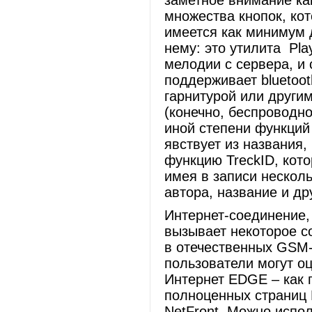
заметное внимание ка
множества кнопок, кот
имеется как минимум 
нему: это утилита Pl
мелодии с сервера, и 
поддерживает bluetoot
гарнитурой или другим
(конечно, беспроводно
иной степени функций
явствует из названия,
функцию TreckID, кот
имея в записи нескол
автора, название и д
Интернет-соединение,
вызывает некоторое с
в отечественных GSM-
пользователи могут о
Интернет EDGE – как 
полноценных страниц 
NetFront. Можно испол