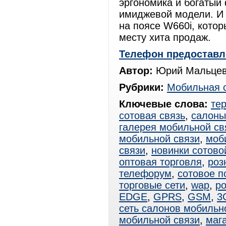
эргономика и богатый
имиджевой модели. И 
на поясе W660i, кото
месту хита продаж.
Телефон предоставл
Автор:
Юрий Мальцев
Рубрики:
Мобильная 
Ключевые слова:
те
сотовая связь
,
салоны
галерея мобильной св
мобильной связи
,
моб
связи
,
новинки сотово
оптовая торговля
,
роз
телефорум
,
сотовое 
торговые сети
,
wap
,
р
EDGE
,
GPRS
,
GSM
,
3
сеть салонов мобильн
мобильной связи
,
маг