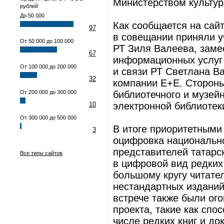
Министерством культур
рублей
До 50 000
Как сообщается на сай
97
в совещании приняли у
От 50 000 до 100 000
РТ Зиля Валеева, заме
67
информационных услуг
От 100 000 до 200 000
и связи РТ Светлана В
32
компании E+E. Стороны
От 200 000 до 300 000
библиотечного и музей
10
электронной библиотек
От 300 000 до 500 000
В итоге приоритетным
3
оцифровка национально
представителей татарс
Все типы сайтов
в цифровой вид редких
большому кругу читате
нестандартных изданий
встрече также были ог
проекта, такие как спо
числе редких книг и до