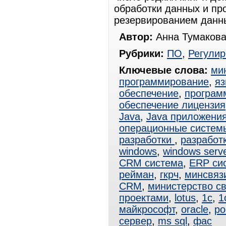
обработки данных и пр
резервированием данн
Автор:
Анна Тумакова
Рубрики:
ПО
,
Регули
Ключевые слова:
ми
программирование
,
яз
обеспечение
,
программ
обеспечение лицензия
Java
,
Java приложени
операционные систем
разработки
,
разработ
windows
,
windows serv
CRM система
,
ERP си
рейман
,
гкрч
,
минсвяз
CRM
,
министерство с
проектами
,
lotus
,
1с
,
1
майкрософт
,
oracle
,
ро
сервер
,
ms sql
,
фас