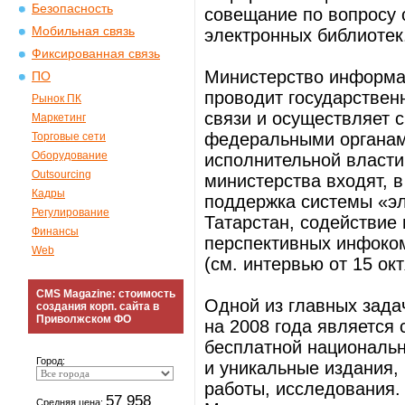
Безопасность
совещание по вопросу 
Мобильная связь
электронных библиотек
Фиксированная связь
Министерство информат
ПО
проводит государствен
Рынок ПК
связи и осуществляет 
Маркетинг
федеральными органами
Торговые сети
Оборудование
исполнительной власти
Outsourcing
министерства входят, в
Кадры
поддержка системы «эл
Регулирование
Татарстан, содействие
Финансы
перспективных инфоком
Web
(см. интервью от 15 октя
CMS Magazine: стоимость
Одной из главных зада
создания корп. сайта в
Приволжском ФО
на 2008 года является 
бесплатной национальн
Город:
и уникальные издания,
работы, исследования.
57 958
Средняя цена: