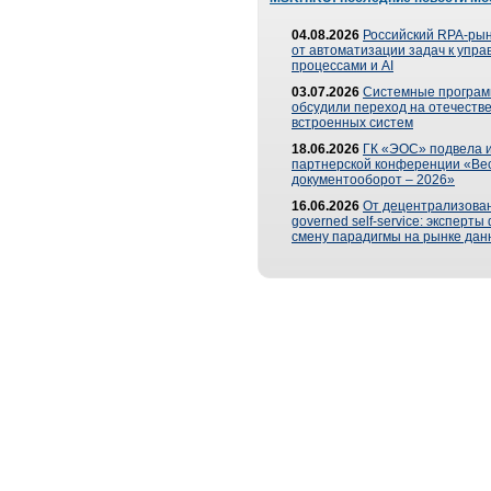
04.08.2026
Российский RPA-рын
от автоматизации задач к упр
процессами и AI
03.07.2026
Системные програ
обсудили переход на отечеств
встроенных систем
18.06.2026
ГК «ЭОС» подвела и
партнерской конференции «Ве
документооборот – 2026»
16.06.2026
От децентрализован
governed self-service: эксперт
смену парадигмы на рынке дан