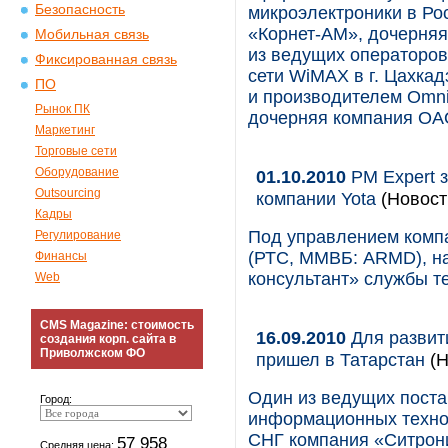
Безопасность
микроэлектроники в Рос
«Корнет-АМ», дочерня
Мобильная связь
из ведущих операторов
Фиксированная связь
сети WiMAX в г. Цахка
ПО
и производителем Omn
Рынок ПК
дочерняя компания О
Маркетинг
Торговые сети
Оборудование
01.10.2010
PM Expert 
Outsourcing
компании Yota
(Новост
Кадры
Под управлением компа
Регулирование
(РТС, ММВБ: ARMD), на
Финансы
консультант» службы т
Web
CMS Magazine: стоимость
16.09.2010
Для развит
создания корп. сайта в
Приволжском ФО
пришел в Татарстан
(Н
Один из ведущих пост
Город:
информационных технол
СНГ компания «Ситрони
57 958
Средняя цена: