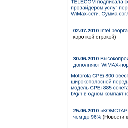
TELECOM подписала сог
провайдером услуг пер
WiMax-сети. Сумма сог
02.07.2010
Intel реорг
короткой строкой)
30.06.2010
Высокопрои
дополняют WiMAX-пор
Motorola CPEi 800 обе
широкополосной переда
модель CPEi 885 сочета
b/g/n в одном компактн
25.06.2010
«КОМСТАР-
чем до 96%
(Новости к