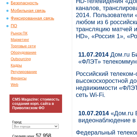
HD-телевидения «Дом
Безопасность
каналов, транслиров
Мобильная связь
2014. Пользователи 
Фиксированная связь
любом из 6 российск
ПО
трансляцию матчей и
Рынок ПК
HD», «Россия 1», «Р
Маркетинг
Торговые сети
Оборудование
11.07.2014
Дом.ru Б
Outsourcing
«ФЛЭТ» телекоммун
Кадры
Регулирование
Российский телеком-
Финансы
высокоскоростной до
Web
недвижимости «ФЛЭТ»
сеть Wi-Fi.
CMS Magazine: стоимость
создания корп. сайта в
Приволжском ФО
10.07.2014
«Дом.ru 
видеонаблюдение в
Город:
Федеральный телеко
57 958
Средняя цена: