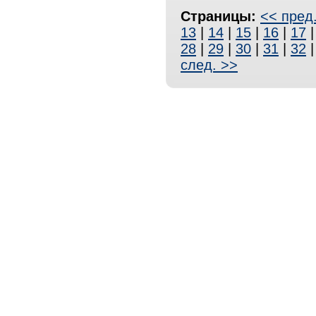
Страницы:
<< пред
13
|
14
|
15
|
16
|
17
28
|
29
|
30
|
31
|
32
след. >>