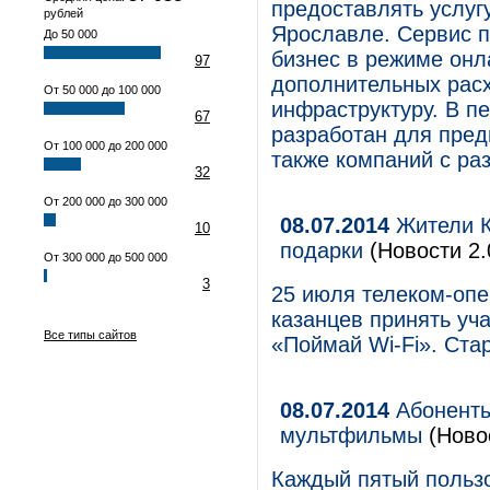
предоставлять услуг
рублей
Ярославле. Сервис 
До 50 000
бизнес в режиме онл
97
дополнительных расх
От 50 000 до 100 000
инфраструктуру. В п
67
разработан для пред
От 100 000 до 200 000
также компаний с ра
32
От 200 000 до 300 000
08.07.2014
Жители Ка
10
подарки
(Новости 2.
От 300 000 до 500 000
3
25 июля телеком-опе
казанцев принять уч
Все типы сайтов
«Поймай Wi-Fi». Стар
08.07.2014
Абоненты
мультфильмы
(Новос
Каждый пятый польз