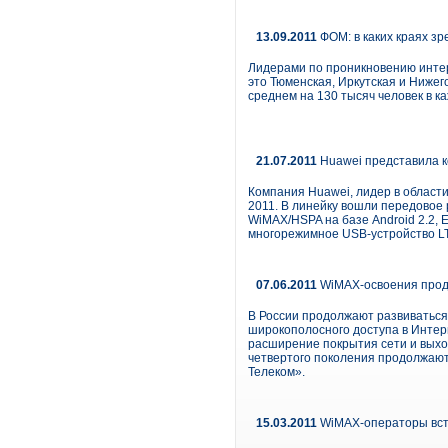
13.09.2011
ФОМ: в каких краях зр
Лидерами по проникновению интер
это Тюменская, Иркутская и Нижег
среднем на 130 тысяч человек в к
21.07.2011
Huawei представила 
Компания Huawei, лидер в област
2011. В линейку вошли передово
WiMAX/HSPA на базе Android 2.2,
многорежимное USB-устройство 
07.06.2011
WiMAX-освоения про
В России продолжают развиваться
широкополосного доступа в Интерн
расширение покрытия сети и выхо
четвертого поколения продолжают 
Телеком».
15.03.2011
WiMAX-операторы вст