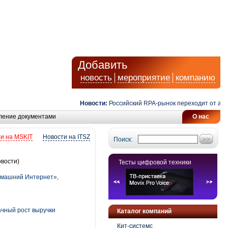
Добавить
новость
мероприятие
компанию
Новости:
Российский RPA-рынок переходит от автомат
ление документами
О нас
и на MSKIT
Новости на ITSZ
Поиск:
вости)
Тесты цифровой техники
омашний Интернет»,
ачный рост выручки
Каталог компаний
Кит-системс