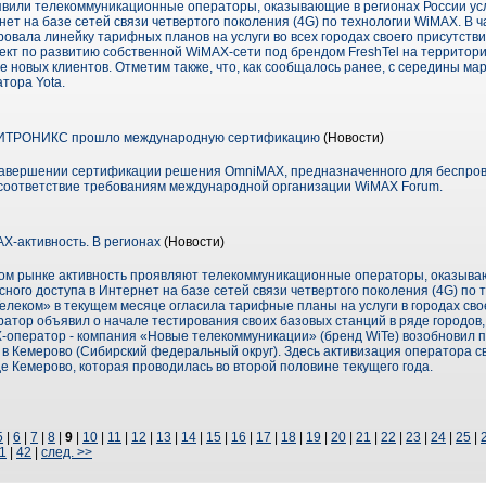
явили телекоммуникационные операторы, оказывающие в регионах России ус
ет на базе сетей связи четвертого поколения (4G) по технологии WiMAX. В 
вала линейку тарифных планов на услуги во всех городах своего присутстви
кт по развитию собственной WiMAX-сети под брендом FreshTel на территор
 новых клиентов. Отметим также, что, как сообщалось ранее, с середины м
тора Yota.
ИТРОНИКС прошло международную сертификацию
(Новости)
вершении сертификации решения OmniMAX, предназначенного для беспров
 соответствие требованиям международной организации WiMAX Forum.
-активность. В регионах
(Новости)
ском рынке активность проявляют телекоммуникационные операторы, оказыва
ного доступа в Интернет на базе сетей связи четвертого поколения (4G) по 
елеком» в текущем месяце огласила тарифные планы на услуги в городах сво
ератор объявил о начале тестирования своих базовых станций в ряде городо
-оператор - компания «Новые телекоммуникации» (бренд WiTe) возобновил 
 в Кемерово (Сибирский федеральный округ). Здесь активизация оператора 
е Кемерово, которая проводилась во второй половине текущего года.
5
|
6
|
7
|
8
|
9
|
10
|
11
|
12
|
13
|
14
|
15
|
16
|
17
|
18
|
19
|
20
|
21
|
22
|
23
|
24
|
25
|
1
|
42
|
след. >>