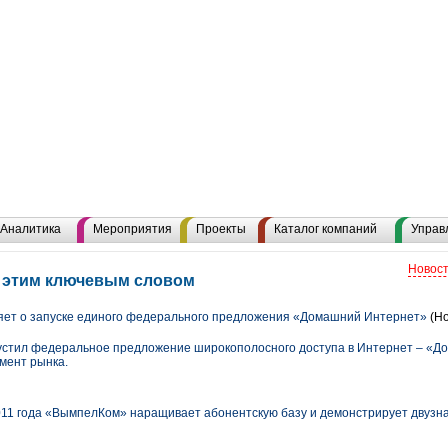
Аналитика
Мероприятия
Проекты
Каталог компаний
Управ
Новост
с этим ключевым словом
ет о запуске единого федерального предложения «Домашний Интернет»
(Но
стил федеральное предложение широкополосного доступа в Интернет – «Д
мент рынка.
011 года «ВымпелКом» наращивает абонентскую базу и демонстрирует двузн