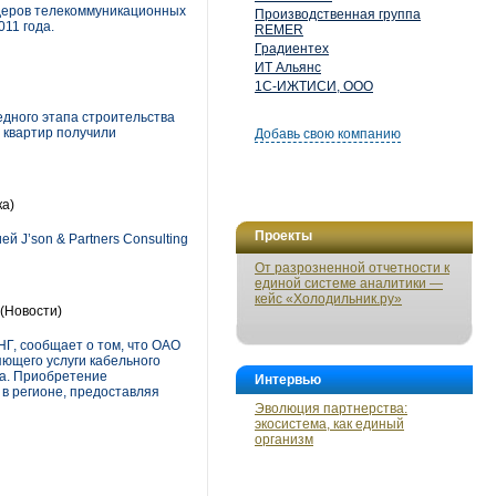
йдеров телекоммуникационных
Производственная группа
11 года.
REMER
Градиентех
ИТ Альянс
1С-ИЖТИСИ, ООО
дного этапа строительства
0 квартир получили
Добавь свою компанию
а)
Проекты
 J’son & Partners Consulting
От разрозненной отчетности к
единой системе аналитики —
кейс «Холодильник.ру»
(Новости)
Г, сообщает о том, что ОАО
ющего услуги кабельного
на. Приобретение
Интервью
в регионе, предоставляя
Эволюция партнерства:
экосистема, как единый
организм