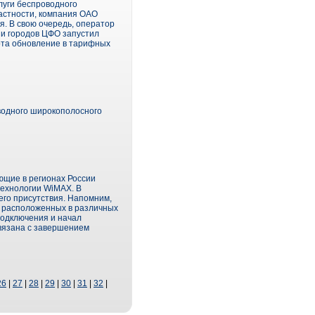
луги беспроводного
частности, компания ОАО
я. В свою очередь, оператор
ии городов ЦФО запустил
арта обновление в тарифных
одного широкополосного
ющие в регионах России
технологии WiMAX. В
его присутствия. Напомним,
в, расположенных в различных
подключения и начал
связана с завершением
26
|
27
|
28
|
29
|
30
|
31
|
32
|