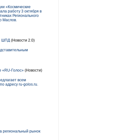
ции «Космические
ала работу 3 октября в
тниках Регионального
р Маслов.
о ШПД
(Новости 2.0)
редставительным
ре «RU-Голос»
(Новости)
редлагает всем
о адресу ru-golos.ru.
а региональный рынок