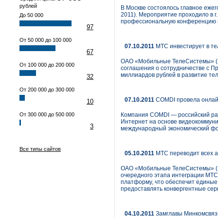
рублей
В Москве состоялось главное ежег
2011). Мероприятие проходило в г
До 50 000
профессиональную конференцию и
97
От 50 000 до 100 000
07.10.2011
МТС инвестирует в те
67
ОАО «Мобильные ТелеСистемы» (N
От 100 000 до 200 000
соглашения о сотрудничестве с П
миллиардов рублей в развитие те
32
От 200 000 до 300 000
07.10.2011
COMDI провела онлайн
10
От 300 000 до 500 000
Компания COMDI — российский раз
Интернет на основе видеокоммуни
3
международный экономический фор
Все типы сайтов
05.10.2011
МТС переводит всех 
ОАО «Мобильные ТелеСистемы» (N
очередного этапа интеграции МТС
платформу, что обеспечит единые
предоставлять конвергентные серв
04.10.2011
Замглавы Минкомсвязи