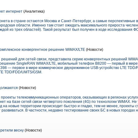
еет интернет
(Аналитика)
нета в стране остаются Москва и Санкт-Петербург, а самые перспективные 
ородская области. Именно там стоит ожидать максимального прироста числен
аждой из трех областей). Такой результат был получен в ходе исследования Ф
комплексное конвергентное решение WiMAX/LTE
(Новости)
и решений для сетей связи, представила серию конвергентных решений WiM
е решение SingleRAN WiMAX/LTE, мобильный телефон B8200 — первый в мир
 E398 — первое в мире коммерческое двухрежимное USB-устройство LTE TDD/
LTE TDD/FDD/UMTS/GSM.
должаются
(Новости)
 проекты телекоммуникационных операторов, оказывающих в регионах услуг
ет на базе сетей связи четвертого поколения (4G) по технологии WiMAX. Не 
д на новые территории происходит быстро и гладко, тем не менее, проекты 
развиваться. В частности, недавно тестирование своих БС в новых городах 
ретили весну
(Новости)