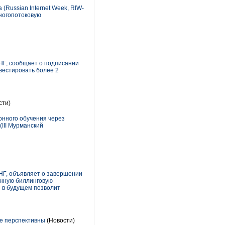
(Russian Internet Week, RIW-
многопотоковую
НГ, сообщает о подписании
вестировать более 2
сти)
онного обучения через
III Мурманский
НГ, объявляет о завершении
анную биллинговую
 в будущем позволит
ее перспективны
(Новости)