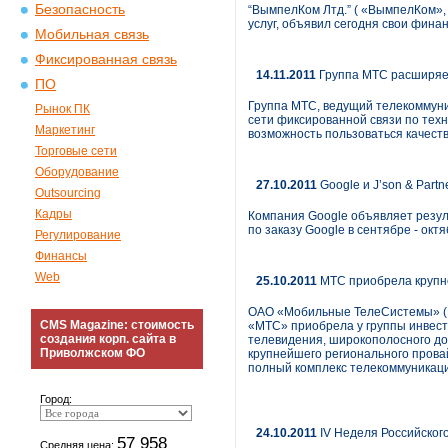
Безопасность
“ВымпелКом Лтд.” ( «ВымпелКом»,
услуг, объявил сегодня свои фина
Мобильная связь
Фиксированная связь
14.11.2011
Группа МТС расширяет
ПО
Группа МТС, ведущий телекоммуни
Рынок ПК
сети фиксированной связи по техн
Маркетинг
возможность пользоваться качест
Торговые сети
Оборудование
27.10.2011
Google и J’son & Part
Outsourcing
Кадры
Компания Google объявляет резуль
по заказу Google в сентябре - октя
Регулирование
Финансы
Web
25.10.2011
МТС приобрела крупне
ОАО «Мобильные ТелеСистемы» (NY
CMS Magazine: стоимость
«МТС» приобрела у группы инвест
создания корп. сайта в
телевидения, широкополосного до
Приволжском ФО
крупнейшего регионального прова
полный комплекс телекоммуникаци
Город:
24.10.2011
IV Неделя Российског
57 958
Средняя цена: