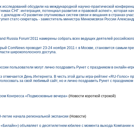
х исследований обсудили на международной научно-практической конферен
тниках СНГ: интеграция, потенциал развития и правовой аспект», которая нач
с докладом «О развитии спутниковых систем связи и вещания в странах-учас
тупил статс-секретарь - заместитель министра Минкомсвязи России Александ
nd Russia Forum’2011 намерены собрать всех ведущих деятелей российског
орый ComNews проводит 23-24 ноября 2011 г. в Москве, становится самым п
ласти широкополосного доступа.
ссии пользователи могут лично поздравить Рунет с праздником в онлайн-иг
раз отмечается День Интернета. В честь этой даты игра-рейтинг «RU-Голос» п
олосовать за свой любимый сайт, но и лично поздравить Рунет с праздником п
ром Конгресса «Подмосковные вечера»
(Новости короткой строкой)
-летие начала региональной экспансии
(Новости)
 «Билайн») объявляет о десятилетнем юбилее с момента выхода Компании н