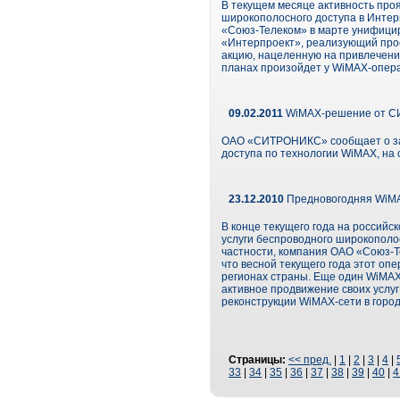
В текущем месяце активность про
широкополосного доступа в Интерн
«Союз-Телеком» в марте унифициро
«Интерпроект», реализующий прое
акцию, нацеленную на привлечение
планах произойдет у WiMAX-опера
09.02.2011
WiMAX-решение от С
ОАО «СИТРОНИКС» сообщает о за
доступа по технологии WiMAX, на
23.12.2010
Предновогодняя WiMAX
В конце текущего года на россий
услуги беспроводного широкополос
частности, компания ОАО «Союз-Т
что весной текущего года этот оп
регионах страны. Еще один WiMAX
активное продвижение своих услуг
реконструкции WiMAX-сети в город
Страницы:
<< пред.
|
1
|
2
|
3
|
4
|
33
|
34
|
35
|
36
|
37
|
38
|
39
|
40
|
4