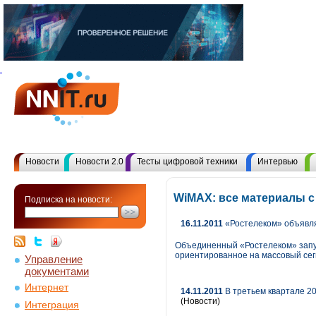
Новости
Новости 2.0
Тесты цифровой техники
Интервью
WiMAX: все материалы 
Подписка на новости:
16.11.2011
«Ростелеком» объявля
Объединенный «Ростелеком» запу
ориентированное на массовый сег
Управление
документами
Интернет
14.11.2011
В третьем квартале 2
(Новости)
Интеграция