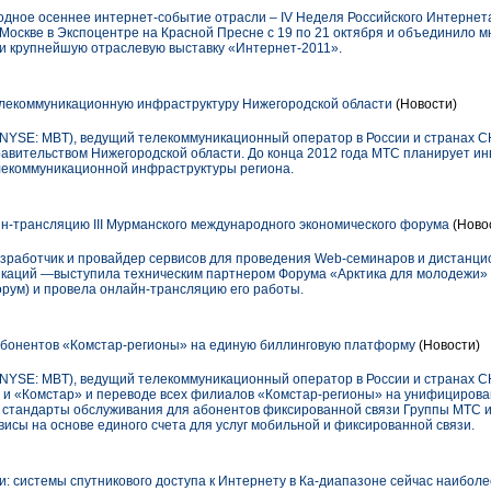
одное осеннее интернет-событие отрасли – IV Неделя Российского Интернета 
.Москве в Экспоцентре на Красной Пресне с 19 по 21 октября и объединило 
 крупнейшую отраслевую выставку «Интернет-2011».
лекоммуникационную инфраструктуру Нижегородской области
(Новости)
YSE: MBT), ведущий телекоммуникационный оператор в России и странах С
равительством Нижегородской области. До конца 2012 года МТС планирует ин
лекоммуникационной инфраструктуры региона.
-трансляцию III Мурманского международного экономического форума
(Ново
работчик и провайдер сервисов для проведения Web-семинаров и дистанци
каций —выступила техническим партнером Форума «Арктика для молодежи» (
ум) и провела онлайн-трансляцию его работы.
абонентов «Комстар-регионы» на единую биллинговую платформу
(Новости)
YSE: MBT), ведущий телекоммуникационный оператор в России и странах С
 и «Комстар» и переводе всех филиалов «Комстар-регионы» на унифициров
 стандарты обслуживания для абонентов фиксированной связи Группы МТС и
исы на основе единого счета для услуг мобильной и фиксированной связи.
: системы спутникового доступа к Интернету в Ка-диапазоне сейчас наибол