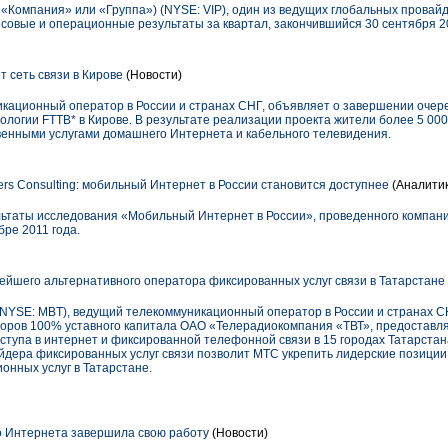
 «Компания» или «Группа») (NYSE: VIP), один из ведущих глобальных прова
нсовые и операционные результаты за квартал, закончившийся 30 сентября 20
 сеть связи в Кирове
(Новости)
кационный оператор в России и странах СНГ, объявляет о завершении очере
ологии FTTB* в Кирове. В результате реализации проекта жители более 5 00
венными услугами домашнего Интернета и кабельного телевидения.
ners Consulting: мобильный Интернет в России становится доступнее
(Аналитик
таты исследования «Мобильный Интернет в России», проведенного компанией
бре 2011 года.
йшего альтернативного оператора фиксированных услуг связи в Татарстане
SE: MBT), ведущий телекоммуникационный оператор в России и странах СН
оров 100% уставного капитала ОАО «Телерадиокомпания «ТВТ», предоставля
ступа в интернет и фиксированной телефонной связи в 15 городах Татарста
йдера фиксированных услуг связи позволит МТС укрепить лидерские позиции 
онных услуг в Татарстане.
о Интернета завершила свою работу
(Новости)