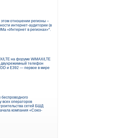
в этом отношении регионы –
ности интернет-аудитории (в
ОМа «Интернет в регионах»*.
AX/LTE на форуме WiMAX/LTE
е двухрежимный телефон
FDD и E392 — первое в мире
и беспроводного
у всех операторов
строительства сетей БШД
начала компания «Союз-