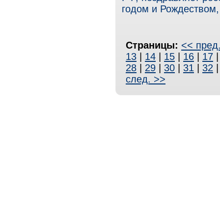
годом и Рождеством,
Страницы:
<< пред
13
|
14
|
15
|
16
|
17
28
|
29
|
30
|
31
|
32
след. >>