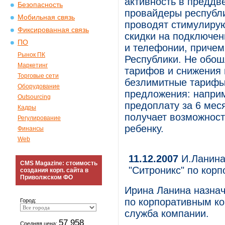
активность в преддв
Безопасность
провайдеры республи
Мобильная связь
проводят стимулиру
Фиксированная связь
скидки на подключени
ПО
и телефонии, причем 
Рынок ПК
Республики. Не обош
Маркетинг
тарифов и снижения 
Торговые сети
безлимитные тарифы
Оборудование
предложения: напри
Outsourcing
предоплату за 6 мес
Кадры
получает возможност
Регулирование
ребенку.
Финансы
Web
11.12.2007
И.Ланина
CMS Magazine: стоимость
"Ситроникс" по кор
создания корп. сайта в
Приволжском ФО
Ирина Ланина назна
по корпоративным к
Город:
служба компании.
57 958
Средняя цена: