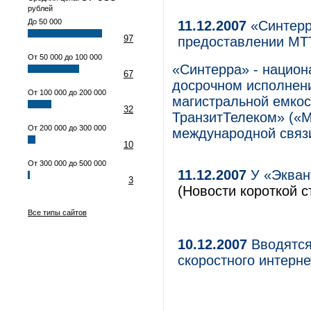
рублей
До 50 000
11.12.2007
«Синтерр
97
предоставлении МТТ
От 50 000 до 100 000
«Синтерра» - национ
67
досрочном исполнен
От 100 000 до 200 000
магистральной емко
32
ТранзитТелеком» («М
От 200 000 до 300 000
международной связ
10
От 300 000 до 500 000
11.12.2007
У «Экван
3
(Новости короткой с
Все типы сайтов
10.12.2007
Вводятся
скоростного интерне