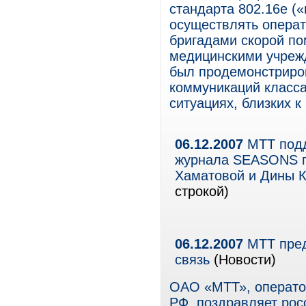
стандарта 802.16е (
осуществлять опера
бригадами скорой по
медицинскими учреж
был продемонстриро
коммуникаций класс
ситуациях, близких к
06.12.2007
МТТ подд
журнала SEASONS п
Хаматовой и Дины К
строкой)
06.12.2007
МТТ пред
связь
(Новости)
ОАО «МТТ», операто
РФ, поздравляет ро