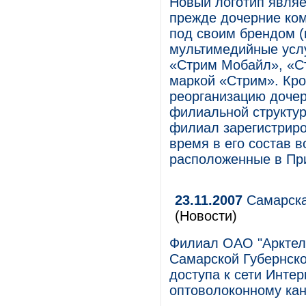
Новый логотип являе
прежде дочерние ко
под своим брендом (п
мультимедийные усл
«Стрим Мобайл», «Ст
маркой «Стрим». Кр
реорганизацию доче
филиальной структу
филиал зарегистрир
время в его состав 
расположенные в Пр
23.11.2007
Самарска
(Новости)
Филиал ОАО "Арктел"
Самарской Губернско
доступа к сети Инте
оптоволоконному кан