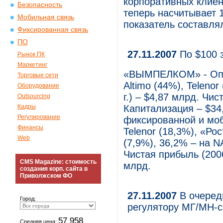
корпоративных клие
Безопасность
теперь насчитывает 1
Мобильная связь
показатель составля
Фиксированная связь
ПО
27.11.2007
По $100 
Рынок ПК
Маркетинг
«ВЫМПЕЛКОМ» - Опер
Торговые сети
Altimo (44%), Teleno
Оборудование
г.) – $4,87 млрд. Чис
Outsourcing
Кадры
Капитализация – $3
Регулирование
фиксированной и моб
Финансы
Telenor (18,3%), «Рос
Web
(7,9%), 36,2% – на N
Чистая прибыль (2006
CMS Magazine: стоимость
млрд.
создания корп. сайта в
Приволжском ФО
27.11.2007
В очередь
Город:
регулятору МГ/МН-с
57 958
Средняя цена: