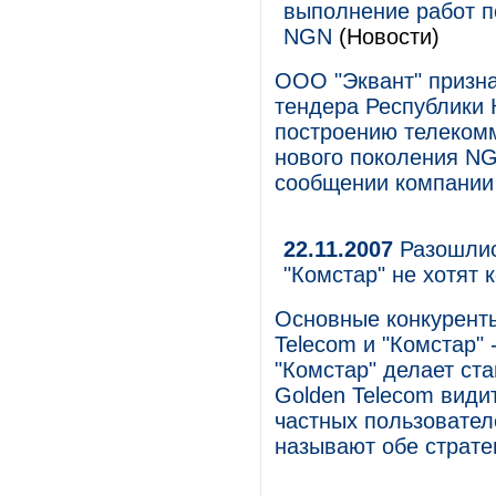
выполнение работ п
NGN
(Новости)
ООО "Эквант" призна
тендера Республики 
построению телекомм
нового поколения NG
сообщении компании
22.11.2007
Разошлись
"Комстар" не хотят 
Основные конкуренты
Telecom и "Комстар" 
"Комстар" делает ст
Golden Telecom види
частных пользовател
называют обе страте