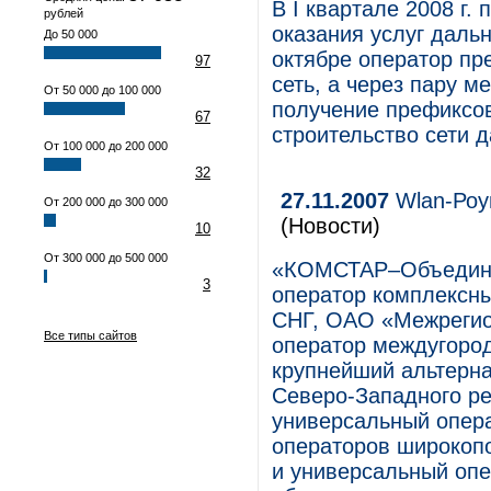
В I квартале 2008 г.
рублей
оказания услуг дальн
До 50 000
октябре оператор пр
97
сеть, а через пару м
От 50 000 до 100 000
получение префиксов
67
строительство сети д
От 100 000 до 200 000
32
27.11.2007
Wlan-Роу
От 200 000 до 300 000
(Новости)
10
От 300 000 до 500 000
«КОМСТАР–Объедине
3
оператор комплексны
СНГ, ОАО «Межрегио
Все типы сайтов
оператор междугоро
крупнейший альтерн
Северо-Западного р
универсальный опера
операторов широкопо
и универсальный оп