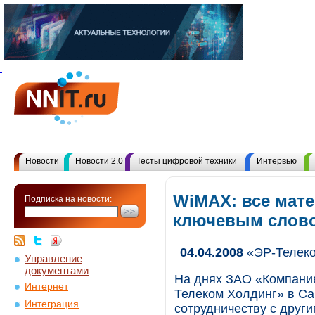
Новости
Новости 2.0
Тесты цифровой техники
Интервью
WiMAX: все мат
Подписка на новости:
ключевым слов
04.04.2008
«ЭР-Телеко
Управление
документами
На днях ЗАО «Компани
Интернет
Телеком Холдинг» в Са
Интеграция
сотрудничеству с друг