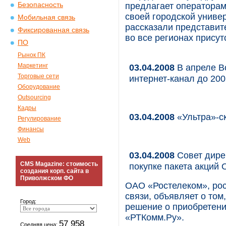
Безопасность
предлагает операторам
своей городской униве
Мобильная связь
рассказали представит
Фиксированная связь
во все регионах присут
ПО
Рынок ПК
Маркетинг
03.04.2008
В апреле В
Торговые сети
интернет-канал до 200
Оборудование
Outsourcing
Кадры
03.04.2008
«Ультра»-ск
Регулирование
Финансы
Web
03.04.2008
Совет дире
CMS Magazine: стоимость
покупке пакета акций
создания корп. сайта в
Приволжском ФО
ОАО «Ростелеком», ро
связи, объявляет о том
Город:
решение о приобретени
«РТКомм.Ру».
57 958
Средняя цена: