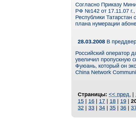
Согласно Приказу Мини
РФ №142 от 17.11.07 г.
Республики Татарстан 
плана нумерации абоне
28.03.2008
В преддве
Российский оператор да
увеличил пропускную с
Фуюань, который он эк
China Network Communi
Страницы:
<< пред.
|
15
|
16
|
17
|
18
|
19
|
2
32
|
33
|
34
|
35
|
36
|
3