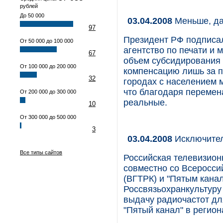
рублей
До 50 000
03.04.2008
Меньше, да
97
Президент РФ подписал
От 50 000 до 100 000
агентство по печати и 
67
объем субсидирования 
От 100 000 до 200 000
компенсацию лишь за 
32
городах с населением 
что благодаря перемен
От 200 000 до 300 000
реальные.
10
От 300 000 до 500 000
3
03.04.2008
Исключите
Все типы сайтов
Российская телевизион
совместно со Всеросси
(ВГТРК) и "Пятым кана
Россвязьохранкультуру
выдачу радиочастот для
"Пятый канал" в регион