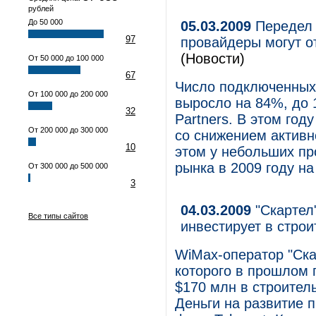
рублей
До 50 000
05.03.2009
Передел 
97
провайдеры могут о
(Новости)
От 50 000 до 100 000
67
Число подключенных 
От 100 000 до 200 000
выросло на 84%, до 1
32
Partners. В этом год
От 200 000 до 300 000
со снижением активн
10
этом у небольших пр
рынка в 2009 году н
От 300 000 до 500 000
3
04.03.2009
"Скартел"
Все типы сайтов
инвестирует в строи
WiMax-оператор "Скар
которого в прошлом г
$170 млн в строител
Деньги на развитие 