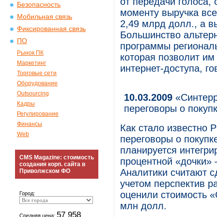
от передачи голоса,
Безопасность
моменту выручка все
Мобильная связь
2,49 млрд долл., а 
Фиксированная связь
Большинство альтер
ПО
программы региональ
Рынок ПК
которая позволит им
Маркетинг
интернет-доступа, го
Торговые сети
Оборудование
Outsourcing
10.03.2009
«Синтерр
Кадры
переговоры о покуп
Регулирование
Финансы
Как стало известно Р
Web
переговоры о покупк
планируется интегрир
CMS Magazine: стоимость
процентной «дочки» 
создания корп. сайта в
Аналитики считают с
Приволжском ФО
учетом перспектив р
оценили стоимость «
Город:
млн долл.
57 958
Средняя цена: