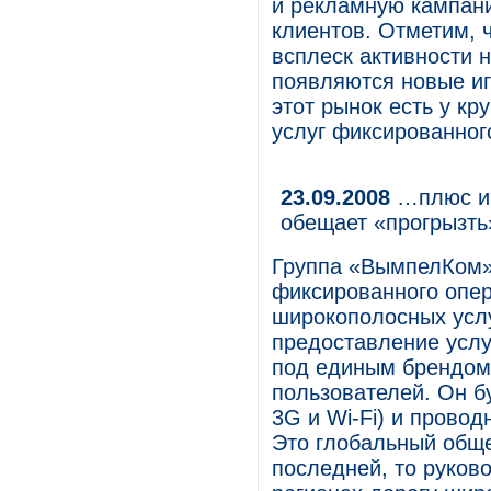
и рекламную кампан
клиентов. Отметим, 
всплеск активности 
появляются новые иг
этот рынок есть у к
услуг фиксированно
23.09.2008
…плюс ин
обещает «прогрызть
Группа «ВымпелКом»
фиксированного опер
широкополосных услу
предоставление услу
под единым брендом
пользователей. Он б
3G и Wi-Fi) и провод
Это глобальный обще
последней, то руков