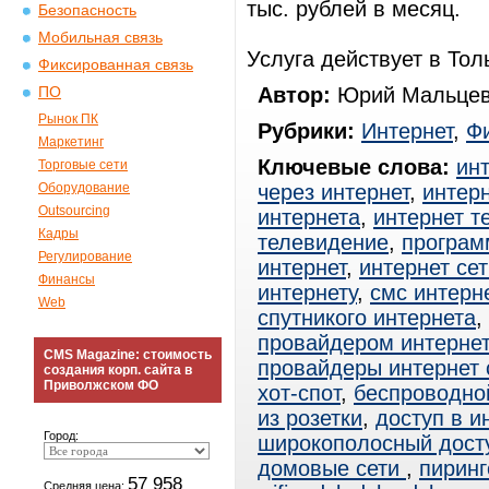
тыс. рублей в месяц.
Безопасность
Мобильная связь
Услуга действует в Тол
Фиксированная связь
Автор:
Юрий Мальцев
ПО
Рынок ПК
Рубрики:
Интернет
,
Ф
Маркетинг
Ключевые слова:
ин
Торговые сети
Оборудование
через интернет
,
интерн
Outsourcing
интернета
,
интернет т
Кадры
телевидение
,
програм
Регулирование
интернет
,
интернет сет
Финансы
интернету
,
смс интерн
Web
спутникого интернета
,
провайдером интерне
CMS Magazine: стоимость
провайдеры интернет
создания корп. сайта в
Приволжском ФО
хот-спот
,
беспроводно
из розетки
,
доступ в и
Город:
широкополосный дост
домовые сети
,
пиринг
57 958
Средняя цена: