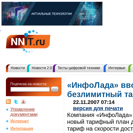
Новости
Новости 2.0
Тесты цифровой техники
Интервью
«ИнфоЛада» вв
Подписка на новости:
безлимитный т
22.11.2007 07:14
версия для печати
Управление
документами
Компания «ИнфоЛада» с
новый тарифный план д
Интернет
тариф на скорости дост
Интеграция