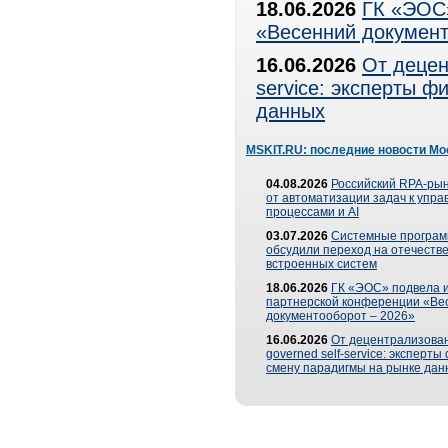
18.06.2026
ГК «ЭОС»
«Весенний документ
16.06.2026
От децен
service: эксперты 
данных
MSKIT.RU: последние новости Мо
04.08.2026
Российский RPA-рын
от автоматизации задач к упр
процессами и AI
03.07.2026
Системные програ
обсудили переход на отечеств
встроенных систем
18.06.2026
ГК «ЭОС» подвела и
партнерской конференции «Ве
документооборот – 2026»
16.06.2026
От децентрализован
governed self-service: эксперт
смену парадигмы на рынке дан