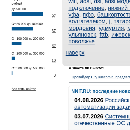
wifi
,
adsl
,
dsl
,
adsl мод
рублей
подключение
,
нижний 
До 50 000
уфа
,
пфо
,
башкортост
97
волгателеком
,
j
,
татар
От 50 000 до 100 000
мордовия
,
удмуртия
,
67
ульяновск
,
fttb
,
ижевс
От 100 000 до 200 000
поволжье
32
наверх
От 200 000 до 300 000
10
А знаете ли Вы что?
От 300 000 до 500 000
3
Провайдер CityTelecom.ru предлаг
Все типы сайтов
NNIT.RU: последние нов
04.08.2026
Российск
автоматизации зада
03.07.2026
Системны
отечественные ОС д