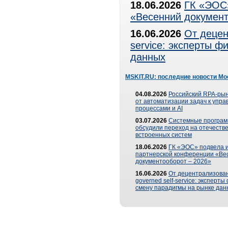
18.06.2026
ГК «ЭОС»
«Весенний документ
16.06.2026
От децен
service: эксперты 
данных
MSKIT.RU: последние новости Мо
04.08.2026
Российский RPA-рын
от автоматизации задач к упр
процессами и AI
03.07.2026
Системные програ
обсудили переход на отечеств
встроенных систем
18.06.2026
ГК «ЭОС» подвела и
партнерской конференции «Ве
документооборот – 2026»
16.06.2026
От децентрализован
governed self-service: эксперт
смену парадигмы на рынке дан