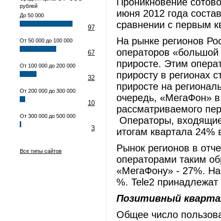
Проникновение сотово
рублей
июня 2012 года соста
До 50 000
сравнении с первым к
97
На рынке регионов Рос
От 50 000 до 100 000
операторов «большой 
67
приросте. Этим опера
От 100 000 до 200 000
приросту в регионах с
32
приросте на регионал
От 200 000 до 300 000
очередь, «МегаФон» в
10
рассматриваемого пе
От 300 000 до 500 000
Операторы, входящие 
3
итогам квартала 24% 
Рынок регионов в отч
Все типы сайтов
операторами таким об
«МегаФону» - 27%. На
%. Tele2 принадлежат
Позитивный кварта
Общее число пользова