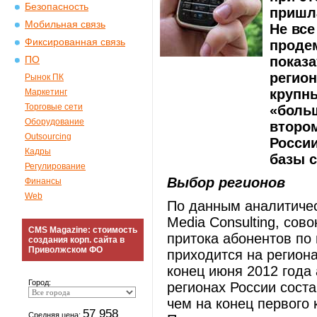
Безопасность
пришл
Мобильная связь
Не все
Фиксированная связь
проде
показа
ПО
регион
Рынок ПК
крупны
Маркетинг
Торговые сети
«больш
Оборудование
второ
Outsourcing
России
Кадры
базы с
Регулирование
Выбор регионов
Финансы
Web
По данным аналитичес
Media Consulting, сов
CMS Magazine: стоимость
притока абонентов по 
создания корп. сайта в
Приволжском ФО
приходится на регион
конец июня 2012 года
Город:
регионах России соста
чем на конец первого 
57 958
Средняя цена: