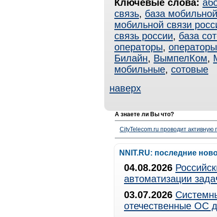
Ключевые слова:
аб
связь
,
база мобильной
мобильной связи росс
связь россии
,
база со
операторы
,
операторы
Билайн
,
ВымпелКом
,
мобильные
,
сотовые
наверх
А знаете ли Вы что?
CityTelecom.ru проводит активную
NNIT.RU: последние нов
04.08.2026
Российск
автоматизации зада
03.07.2026
Системны
отечественные ОС д