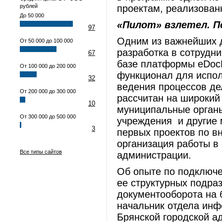
рублей
проектам, реализован
До 50 000
«Пилот» взлетел. 
97
Одним из важнейших 
От 50 000 до 100 000
разработка в сотрудн
67
базе платформы eDocL
От 100 000 до 200 000
функционал для испол
32
ведения процессов де
От 200 000 до 300 000
рассчитан на широкий 
10
муниципальные органы
От 300 000 до 500 000
учреждения и другие 
3
первых проектов по 
организация работы в
Все типы сайтов
администрации.
Об опыте по подключе
ее структурных подра
документооборота на 
начальник отдела инф
Брянской городской а