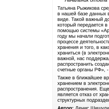
Начальник отдела
Татьяна Рыжикова сре
в нашей базе данных 
виде. Такой важный до
который передается в 
помощью системы «Арх
году мы начали подго
процессе деятельност
хранения и того, в ка
храниться (в электро
важной, нас поддержа
распространить создан
счетные органы РФ», -
Также в ближайшее вр
хранением в электрон
распространения. Еще
является отказ от хр
структурных подразде
Автор:
Денис Шишули