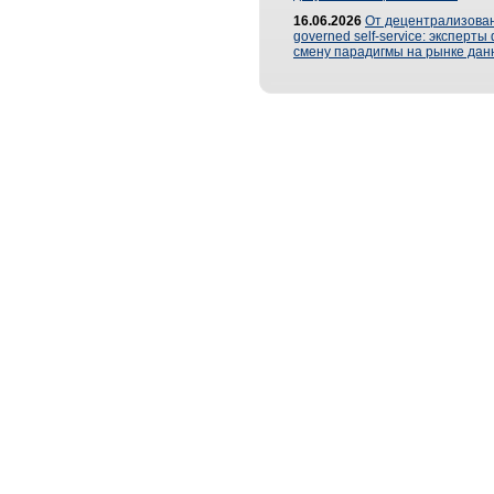
16.06.2026
От децентрализован
governed self-service: эксперт
смену парадигмы на рынке дан