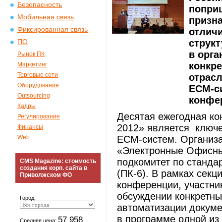
Безопасность
поприщ
Мобильная связь
призн
Фиксированная связь
отличи
структ
ПО
в орга
Рынок ПК
конкре
Маркетинг
Торговые сети
отрас
Оборудование
ECM-си
Outsourcing
конфе
Кадры
Десятая ежегодная к
Регулирование
2012» является ключ
Финансы
Web
ECM-систем. Организ
«Электронные Офисны
подкомитет по станда
CMS Magazine: стоимость
создания корп. сайта в
(ПК-6). В рамках сек
Приволжском ФО
конференции, участни
обсуждении конкретны
Город:
автоматизации докуме
в программе одной из
57 958
Средняя цена: