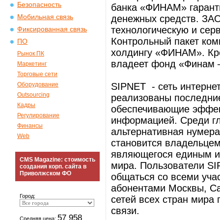
Безопасность
банка «ФИНАМ» гаранти
Мобильная связь
денежных средств. ЗА
технологическую и сер
Фиксированная связь
Контрольный пакет ко
ПО
холдингу «ФИНАМ». Кр
Рынок ПК
владеет фонд «Финам 
Маркетинг
Торговые сети
Оборудование
SIPNET - сеть интерне
Outsourcing
реализованы последни
Кадры
обеспечивающие эффек
Регулирование
информацией. Среди г
Финансы
альтернативная нумера
Web
становится владельцем 
являющегося единым и
CMS Magazine: стоимость
мира. Пользователи SI
создания корп. сайта в
Приволжском ФО
общаться со всеми учас
абонентами Москвы, Са
Город:
сетей всех стран мира
связи.
57 958
Средняя цена: