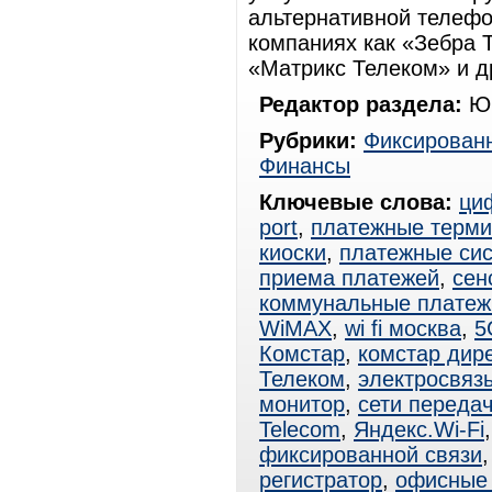
альтернативной телефон
компаниях как «Зебра 
«Матрикс Телеком» и д
Редактор раздела:
Юр
Рубрики:
Фиксированн
Финансы
Ключевые слова:
ци
port
,
платежные терм
киоски
,
платежные си
приема платежей
,
сен
коммунальные платеж
WiMAX
,
wi fi москва
,
5
Комстар
,
комстар дире
Телеком
,
электросвяз
монитор
,
сети переда
Telecom
,
Яндекс.Wi-Fi
фиксированной связи
регистратор
,
офисные 