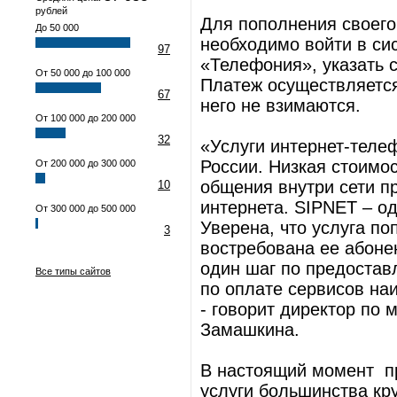
рублей
Для пополнения своего
До 50 000
необходимо войти в си
97
«Телефония», указать с
От 50 000 до 100 000
Платеж осуществляется
67
него не взимаются.
От 100 000 до 200 000
32
«Услуги интернет-теле
России. Низкая стоимос
От 200 000 до 300 000
общения внутри сети п
10
интернета. SIPNET – од
От 300 000 до 500 000
Уверена, что услуга по
3
востребована ее абоне
один шаг по предоста
Все типы сайтов
по оплате сервисов на
- говорит директор по
Замашкина.
В настоящий момент п
услуги большинства кр