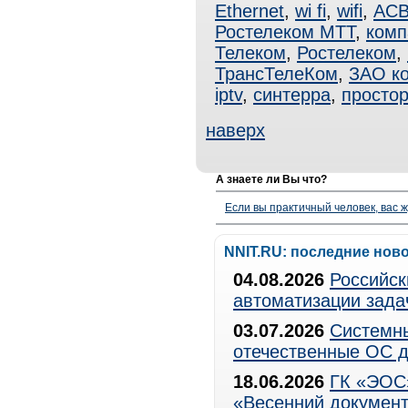
Ethernet
,
wi fi
,
wifi
,
АСВ
Ростелеком МТТ
,
комп
Телеком
,
Ростелеком
,
ТрансТелеКом
,
ЗАО к
iptv
,
синтерра
,
простор
наверх
А знаете ли Вы что?
Если вы практичный человек, вас ж
NNIT.RU: последние нов
04.08.2026
Российск
автоматизации зада
03.07.2026
Системны
отечественные ОС д
18.06.2026
ГК «ЭОС»
«Весенний документ