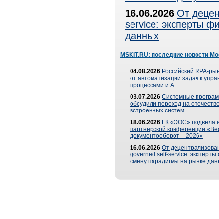
16.06.2026
От децен
service: эксперты 
данных
MSKIT.RU: последние новости Мо
04.08.2026
Российский RPA-рын
от автоматизации задач к упр
процессами и AI
03.07.2026
Системные програ
обсудили переход на отечеств
встроенных систем
18.06.2026
ГК «ЭОС» подвела и
партнерской конференции «Ве
документооборот – 2026»
16.06.2026
От децентрализован
governed self-service: эксперт
смену парадигмы на рынке дан