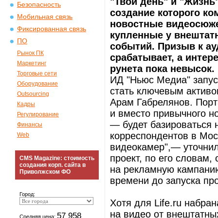
"Твой день" и "Жизнь"
Безопасность
создание которого ко
Мобильная связь
новостные видеосюже
Фиксированная связь
купленные у внештат
ПО
событий. Призыв к ау
Рынок ПК
срабатывает, а интер
Маркетинг
рунета пока невысок.
Торговые сети
ИД "Ньюс Медиа" запус
Оборудование
стать ключевым активо
Outsourcing
Арам Габрелянов. Порт
Кадры
и вместо привычного н
Регулирование
— будет базироваться 
Финансы
корреспондентов в Мос
Web
видеокамер",— уточнил
проект, по его словам,
CMS Magazine: стоимость
создания корп. сайта в
на рекламную кампанию.
Приволжском ФО
времени до запуска про
Город:
Хотя для Life.ru набра
на видео от внештатны
57 958
Средняя цена: