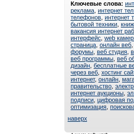
Ключевые слова:
ин
реклама
,
интернет те
телефонов
,
интернет 
бытовой техники
,
книж
вакансия интернет ра
интерфейс
,
web каме
страница
,
онлайн веб
форумы
,
веб студия
,
в
веб программы
,
веб о
дизайн
,
бесплатные в
через веб
,
хостинг сай
интернет
,
онлайн
,
маг
правительство
,
электр
интернет аукционы
,
эл
подписи
,
цифровая по
оптимизация
,
поисков
наверх