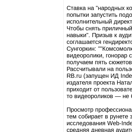
Ставка на "народных к
попытки запустить под
исполнительный директ
Чтобы снять приличны
навыки". Призыв к ауди
соглашается гендирект
Сунгоркин: ""Комсомолк
видеоролики, гонорар с
получаем пять сюжетов
Рассчитывали на польз
RB.ru (запущен ИД Inde
издателя проекта Ната
приходит от пользовате
то видеороликов — не 
Просмотр профессиона
тем собирает в рунете
исследования Web-Inde
средняя дневная аудито