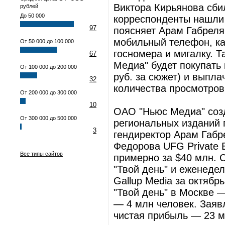
Виктора Кирьянова сби
рублей
До 50 000
корреспонденты нашли
97
поясняет Арам Габрелян
мобильный телефон, к
От 50 000 до 100 000
госномера и мигалку. Т
67
Медиа" будет покупать 
От 100 000 до 200 000
руб. за сюжет) и выпла
32
количества просмотров
От 200 000 до 300 000
10
ОАО "Ньюс Медиа" созд
От 300 000 до 500 000
региональных изданий 
3
гендиректор Арам Габр
Федорова UFG Private 
Все типы сайтов
примерно за $40 млн. C
"Твой день" и еженеде
Gallup Media за октябр
"Твой день" в Москве —
— 4 млн человек. Заяв
чистая прибыль — 23 м