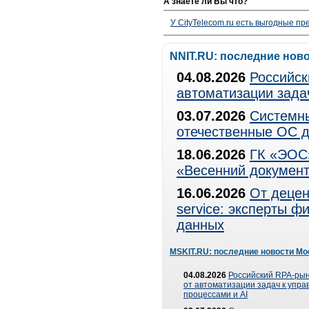
А знаете ли Вы что?
У CityTelecom.ru есть выгодные п
NNIT.RU: последние нов
04.08.2026
Российск
автоматизации зада
03.07.2026
Системны
отечественные ОС д
18.06.2026
ГК «ЭОС»
«Весенний документ
16.06.2026
От децен
service: эксперты 
данных
MSKIT.RU: последние новости Мо
04.08.2026
Российский RPA-рын
от автоматизации задач к упр
процессами и AI