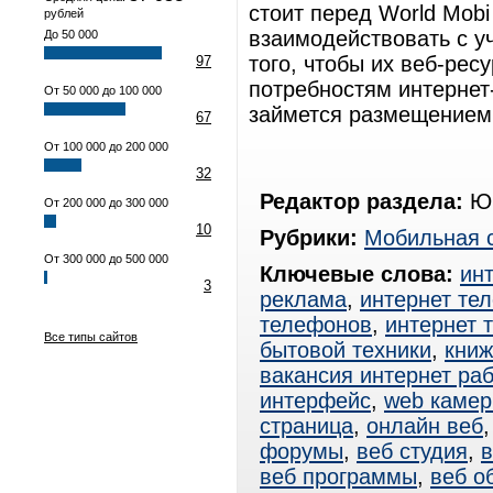
стоит перед World Mobi
рублей
взаимодействовать с у
До 50 000
того, чтобы их веб-рес
97
потребностям интернет-
От 50 000 до 100 000
займется размещением 
67
От 100 000 до 200 000
32
Редактор раздела:
Юр
От 200 000 до 300 000
10
Рубрики:
Мобильная 
От 300 000 до 500 000
Ключевые слова:
ин
3
реклама
,
интернет те
телефонов
,
интернет 
Все типы сайтов
бытовой техники
,
книж
вакансия интернет ра
интерфейс
,
web каме
страница
,
онлайн веб
форумы
,
веб студия
,
в
веб программы
,
веб о