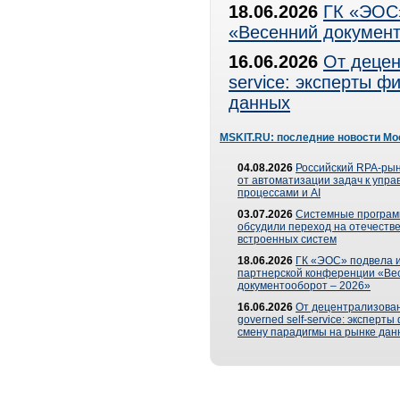
18.06.2026
ГК «ЭОС»
«Весенний документ
16.06.2026
От децен
service: эксперты 
данных
MSKIT.RU: последние новости Мо
04.08.2026
Российский RPA-рын
от автоматизации задач к упр
процессами и AI
03.07.2026
Системные програ
обсудили переход на отечеств
встроенных систем
18.06.2026
ГК «ЭОС» подвела и
партнерской конференции «Ве
документооборот – 2026»
16.06.2026
От децентрализован
governed self-service: эксперт
смену парадигмы на рынке дан