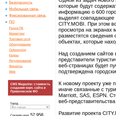
Одной из задач нового 
Безопасность
которые будут содержа
Мобильная связь
информацию о 600 горо
Фиксированная связь
выделят совпадающее 
ПО
CITY.MOBI. При этом в
Рынок ПК
просмотра на экранах 
Маркетинг
разместятся сведения о
Торговые сети
объектах, которые нахо
Оборудование
Outsourcing
Над созданием сайтов 
Кадры
представители туристич
Регулирование
веб-страницах будет п
Финансы
подтверждена городски
Web
К новому проекту уже 
CMS Magazine: стоимость
создания корп. сайта в
иначе связанные с турис
Приволжском ФО
Marriott, SAS, ESPN. Ст
веб-представительства
Город:
Развитие проекта CITY
57 958
Средняя цена: