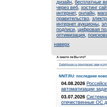
дизайн
,
бесплатные в
через веб
,
хостинг сай
интернет
,
онлайн
,
маг
правительство
,
электр
интернет аукционы
,
эл
подписи
,
цифровая по
оптимизация
,
поисков
наверх
А знаете ли Вы что?
DataHouse.ru предлагает вам услу
NNIT.RU: последние нов
04.08.2026
Российск
автоматизации зада
03.07.2026
Системны
отечественные ОС д