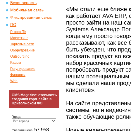
Безопасность
«Мы стали еще ближе к
Мобильная связь
как работает AVA ERP, 
Фиксированная связь
просто зайти на наш са
ПО
Systems Александр Поп
Рынок ПК
когда ему просто говор
Маркетинг
рассказывают, как все б
Торговые сети
быть убежден, что прод
Оборудование
показать продукт во вс
Outsourcing
набор красочных картин
Кадры
попробовать продукт с
Регулирование
Финансы
нашим потенциальным з
Web
мы сделали наши прод
клиентов».
CMS Magazine: стоимость
создания корп. сайта в
На сайте представлены
Приволжском ФО
системы, но и видео-и
также обучающие ролик
Город:
57 958
Новые видео-презентац
Средняя цена: