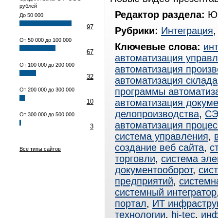
рублей
Редактор раздела:
Юр
До 50 000
97
Рубрики:
Интеграция
От 50 000 до 100 000
Ключевые слова:
инт
67
автоматизация управ
От 100 000 до 200 000
автоматизация произв
32
автоматизация склада
программы автоматиз
От 200 000 до 300 000
автоматизация докум
10
делопроизводства
,
С
От 300 000 до 500 000
автоматизация процес
3
система управления
,
создание веб сайта
,
с
Все типы сайтов
торговли
,
система эле
документооборот
,
сис
предприятий
,
системн
системный интегратор
портал
,
ИТ инфрастру
технологии
,
hi-tec
,
инф