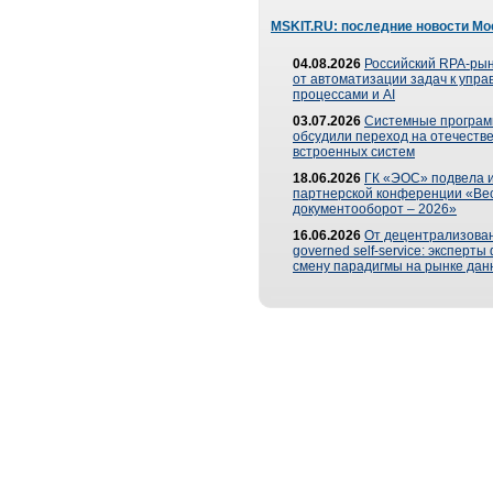
MSKIT.RU: последние новости Мо
04.08.2026
Российский RPA-рын
от автоматизации задач к упр
процессами и AI
03.07.2026
Системные програ
обсудили переход на отечеств
встроенных систем
18.06.2026
ГК «ЭОС» подвела и
партнерской конференции «Ве
документооборот – 2026»
16.06.2026
От децентрализован
governed self-service: эксперт
смену парадигмы на рынке дан