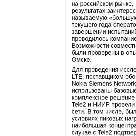
на российском рынке.
результатах заинтере
называемую «большую 
текущего года операт
завершении испытаний
проводилось компание
Возможности совмест
были проверены в опы
Омске.
Для проведения иссле
LTE, поставщиком обо
Nokia Siemens Networ
использованы базовые с
комплексное решение 
Tele2 и НИИР провели
сети. В том числе, б
условиях пиковых нагр
наибольшая концентра
случае с Tele2 подтве