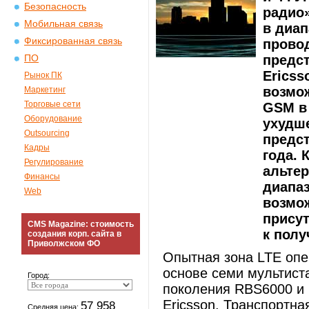
Безопасность
радио»
Мобильная связь
в диап
Фиксированная связь
прово
предс
ПО
Ericss
Рынок ПК
возмо
Маркетинг
Торговые сети
GSM в
Оборудование
ухудше
Outsourcing
предст
Кадры
года. 
Регулирование
альтер
Финансы
диапа
Web
возмож
присут
CMS Magazine: стоимость
к полу
создания корп. сайта в
Приволжском ФО
Опытная зона LTE оп
основе семи мультист
Город:
поколения RBS6000 и
Ericsson. Транспортна
57 958
Средняя цена: