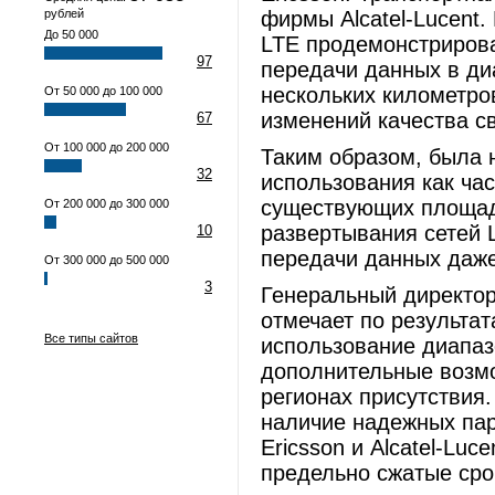
рублей
фирмы Alcatel-Lucent
До 50 000
LTE продемонстрирова
97
передачи данных в ди
нескольких километро
От 50 000 до 100 000
изменений качества с
67
От 100 000 до 200 000
Таким образом, была 
32
использования как час
существующих площад
От 200 000 до 300 000
развертывания сетей 
10
передачи данных даж
От 300 000 до 500 000
3
Генеральный директо
отмечает по результа
Все типы сайтов
использование диапаз
дополнительные возмо
регионах присутствия
наличие надежных па
Ericsson и Alcatel-Lu
предельно сжатые сро