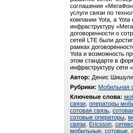
соглашения «МегаФон
услуги связи по техно
компании Yota, а Yota
инфраструктуру «Мега
договоренности о сотр
сетей LTE были дости
рамках договоренност
Yota и возможность пр
этом стандарте в фор
инфраструктуру сети 
Автор:
Денис Шишули
Рубрики:
Мобильная 
Ключевые слова:
мо
связи
,
операторы моби
сотовая связь
,
сотова
сотовые операторы
,
м
связи
,
Ericsson
,
сетев
мобильные
,
сотовые
,