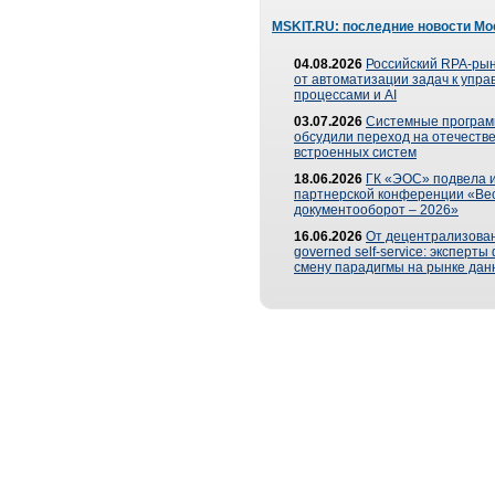
MSKIT.RU: последние новости Мо
04.08.2026
Российский RPA-рын
от автоматизации задач к упр
процессами и AI
03.07.2026
Системные програ
обсудили переход на отечеств
встроенных систем
18.06.2026
ГК «ЭОС» подвела и
партнерской конференции «Ве
документооборот – 2026»
16.06.2026
От децентрализован
governed self-service: эксперт
смену парадигмы на рынке дан