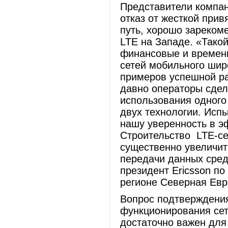
Представители компан
отказ от жесткой прив
путь, хорошо зареком
LTE на Западе. «Тако
финансовые и временн
сетей мобильного шир
примеров успешной ра
давно операторы сдел
использования одного
двух технологии. Исп
нашу уверенность в э
Строительство LTE-се
существенно увеличит
передачи данных среди
президент Ericsson по
регионе Северная Евр
Вопрос подтверждени
функционирования се
достаточно важен для