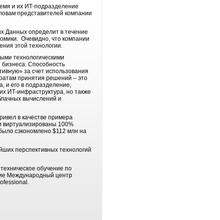
ремя и их ИТ-подразделение
словам представителей компании
их Данных определит в течение
омики. Очевидно, что компании
ения этой технологии.
ными технологическими
 бизнеса. Способность
тивную» за счет использования
ратам принятия решений – это
, и его в подразделение,
их ИТ-инфраструктура, но также
блачных вычислений и
ривел в качестве примера
и виртуализированы 100%
 было сэкономлено $112 млн на
ейших перспективных технологий
 техническое обучение по
тие Международный центр
fessional.