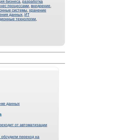
ия бизнеса
,
разработка
знес процессами
,
внедрение
,
онные системы
,
хранение
нения данных
,
ИТ
ионные технологии
,
ынке данных
а
реходит от автоматизации
 обсудили переход на