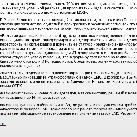
ни готовы к этим изменениям, причем 79% из них считают, что в настоящее в
знаниями для успешной реализации приоритетных задач в области ИТ. По 
оценить, используя решение «программный ЦОД».
В России более половины организаций согласны с тем, что аналитика Больш
следующих пяти лет победителей и проигравших в различных сегментах экон
пытаются выиграть у конкурентов за счет максимально эффективного примен
«Большие данные» и cloud computing, по мнению аналитиков, являются глав
инновациями, которые трансформируют ИТ-департаменты и модели ведения
перестроить ИТ организацию и изменить ее статус с «реактивной» на «проак
различных источников информации для оперативного и эффективного по зат
главный шаг на пути координации задач ИТ-департамента с задачами бизнеса
способствующее успеху компании, трансформируются не только компании и 
быстро меняются роли ИТ-специалистов. Среди новых ролей – архитектор о
исследователь данных.
Заместитель председателя правления корпорации EMC Уильям Дж. Тьюбер п
масштабных инноваций ИТ-трансформацию в самой EMC. В корпорации был
роизводительность и до пяти раз масштабируемость ИТ-систем. В результате
кономия OPEX.
матических секций и более 70-ти докладов, а также выставку решений и нов
х и традиционных ИТ-инфраструктур.
влена виртуальная лаборатория VLAb, где участники форума смогли пройти
уководством инженеров EMC. Также впервые в работе форума принимал учас
ивший сертификационное тестирование на получение статуса EMC Proven Pro
t.ru
)