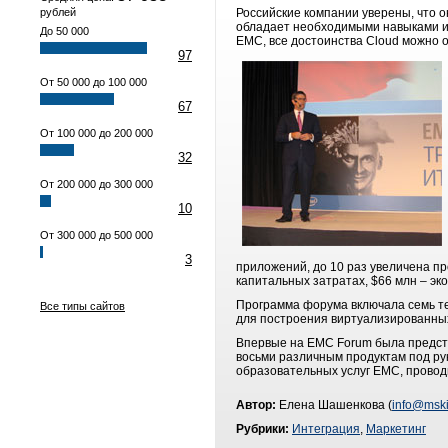
рублей
Российские компании уверены, что о
обладает необходимыми навыками и 
До 50 000
EMC, все достоинства Cloud можно 
97
От 50 000 до 100 000
67
От 100 000 до 200 000
32
От 200 000 до 300 000
10
От 300 000 до 500 000
3
приложений, до 10 раз увеличена п
капитальных затратах, $66 млн – э
Программа форума включала семь те
Все типы сайтов
для построения виртуализированны
Впервые на EMC Forum была предста
восьми различным продуктам под р
образовательных услуг EMC, провод
Автор:
Елена Шашенкова (
info@mski
Рубрики:
Интеграция
,
Маркетинг