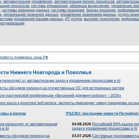
ы
,
автоматизация управления
,
автоматизация бизнес процессов
,
автоматизац
зация процессов
,
система управления
,
облачные вычисления
,
управление би
,
системы хранения данных
,
системы хранения
,
бизнес решение
,
информаци
х
,
организация хранения данных
,
управление хранением данных
,
услуга хра
система управления базами данных
,
ИТ услуги
,
высокие технологии
,
информац
иртуализация
oster.ru появилась зона РФ
ости Нижнего Новгорода и Поволжья
 переходит от автоматизации задач к управлению процессами и AI
сты обсудили переход на отечественные ОС для встроенных систем
оги партнерской конференции «Весенний документооборот – 2026»
го хаоса к governed self-service: эксперты фиксируют смену парадигмы на р
сквы и Центра
ITSZ.RU: последние новости Петербург
ок переходит от автоматизации
04.08.2026
Российский RPA-рынок пе
 и AI
задач к управлению процессами и AI
мисты обсудили переход на
03.07.2026
Системные программисты