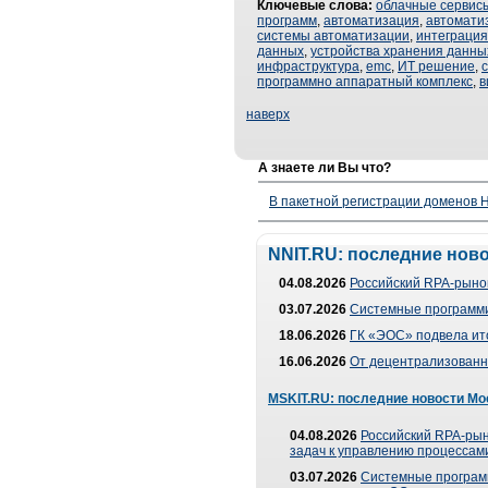
Ключевые слова:
облачные сервис
программ
,
автоматизация
,
автомати
системы автоматизации
,
интеграция
данных
,
устройства хранения данны
инфраструктура
,
emc
,
ИТ решение
,
программно аппаратный комплекс
,
в
наверх
А знаете ли Вы что?
В пакетной регистрации доменов H
NNIT.RU: последние нов
04.08.2026
Российский RPA-рынок
03.07.2026
Системные программи
18.06.2026
ГК «ЭОС» подвела ит
16.06.2026
От децентрализованно
MSKIT.RU: последние новости Мо
04.08.2026
Российский RPA-рын
задач к управлению процессами
03.07.2026
Системные програм