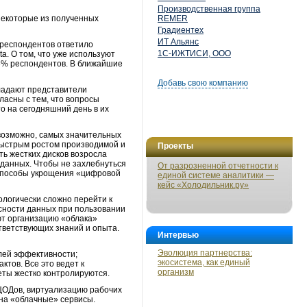
Производственная группа
некоторые из полученных
REMER
Градиентех
ИТ Альянс
 респондентов ответило
1С-ИЖТИСИ, ООО
. О том, что уже используют
6% респондентов. В ближайшие
Добавь свою компанию
бладают представители
асны с тем, что вопросы
о на сегодняшний день в их
 возможно, самых значительных
 быстрым ростом производимой и
Проекты
ь жестких дисков возросла
 данных. Чтобы не захлебнуться
От разрозненной отчетности к
 способы укрощения «цифровой
единой системе аналитики —
кейс «Холодильник.ру»
ологически сложно перейти к
асности данных при пользовании
ют организацию «облака»
ответствующих знаний и опыта.
Интервью
Эволюция партнерства:
елей эффективности;
экосистема, как единый
тов. Все это ведет к
организм
еты жестко контролируются.
ЦОДов, виртуализацию рабочих
 на «облачные» сервисы.