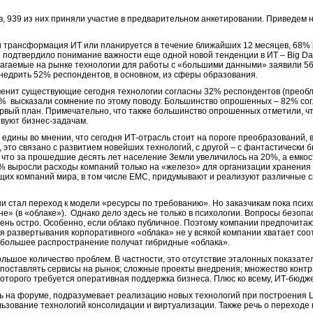
в, 939 из них приняли участие в предварительном анкетировании. Приведем 
и трансформация ИТ или планируется в течение ближайших 12 месяцев, 68%
подтвердило понимание важности еще одной новой тенденции в ИТ – Big Data
лагаемые на рынке технологии для работы с «большими данными» заявили 5
внедрить 52% респондентов, в основном, из сферы образования.
заменит существующие сегодня технологии согласны 32% респондентов (прео
% высказали сомнение по этому поводу. Большинство опрошенных – 82% согл
рвый план. Примечательно, что также большинство опрошенных отметили, чт
вуют бизнес-задачам.
едины во мнении, что сегодня ИТ-отрасль стоит на пороге преобразований,
, это связано с развитием новейших технологий, с другой – с фантастически
что за прошедшие десять лет население Земли увеличилось на 20%, а емкост
0% выросли расходы компаний только на «железо» для организации хранения
ущих компаний мира, в том числе EMC, придумывают и реализуют различные
 стал переход к модели «ресурсы по требованию». Но заказчикам пока псих
е» (в «облаке»). Однако дело здесь не только в психологии. Вопросы безоп
ень остро. Особенно, если облако публичное. Поэтому компании предпочита
ля развертывания корпоративного «облака» не у всякой компании хватает со
ибольшее распространение получат гибридные «облака».
льшое количество проблем. В частности, это отсутствие эталонных показат
поставлять сервисы на рынок; сложные проекты внедрения; множество контрак
которого требуется оперативная поддержка бизнеса. Плюс ко всему, ИТ-бюдж
ь на форуме, подразумевает реализацию новых технологий при построения 
льзование технологий консолидации и виртуализации. Также речь о переходе