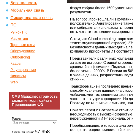
Безопасность
Форум собрал более 1500 участнико
Мобильная связь
результатов.
Фиксированная связь
На вопрос, произошла ли в компани
положительно. Анкетирование также 
ПО
или собираются использовать пред
пять лет эти технологии намерены 
Рынок ПК
Маркетинг
С тем, что Cloud computing скоро 
телекоммуникационной отрасли), 37
Торговые сети
безопасности данных выходят на пе
Оборудование
компаниях приоритеты ИТ соответст
Outsourcing
Представители различных компаний 
за всю ее историю. С одной стороны
Кадры
хранимой информации. Подсчитано, 
Регулирование
более чем на 2000%. В России на 5
в океане данных, разработчики вед
Финансы
стихии».
Web
Трансформацией последнего времени
способу хранения данных «на сторон
«облачными» технологиями стоят оч
CMS Magazine: стоимость
частного – внутри корпорации. Но д
создания корп. сайта в
Поэтому, по мнению аналитиков, на
Приволжском ФО
Пока же перед ИТ-отраслью стоит бо
необходимость с высокой скоростью 
перегруженности ИТ-персонала, от 
Город:
Преобразование, о котором шла реч
мест, интеграцию приложений, испо
57 958
Средняя цена: