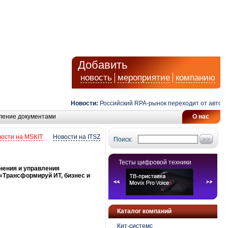
Добавить
новость
мероприятие
компанию
Новости:
Российский RPA-рынок переходит от автоматиз
ление документами
О нас
ости на MSKIT
Новости на ITSZ
Поиск:
Тесты цифровой техники
нения и управления
 «Трансформируй ИТ, бизнес и
Каталог компаний
Кит-системс