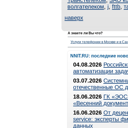
ТрансТелеКом
,
ЗАО к
волгателеком
,
j
,
fttb
,
т
наверх
А знаете ли Вы что?
Услуги телефонии в Москве и в Сан
NNIT.RU: последние нов
04.08.2026
Российск
автоматизации зада
03.07.2026
Системны
отечественные ОС д
18.06.2026
ГК «ЭОС»
«Весенний документ
16.06.2026
От децен
service: эксперты 
данных