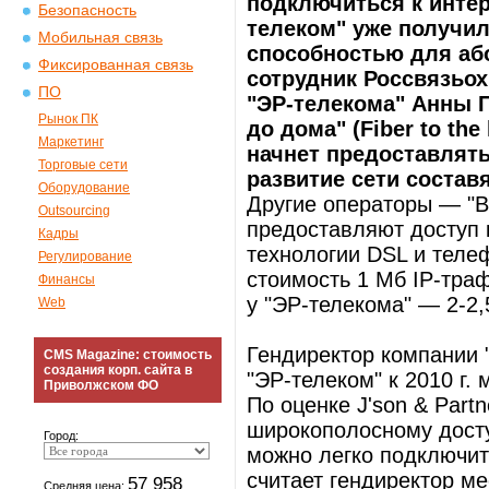
подключиться к интер
Безопасность
телеком" уже получил
Мобильная связь
способностью для або
Фиксированная связь
сотрудник Россвязьо
ПО
"ЭР-телекома" Анны П
Рынок ПК
до дома" (Fiber to t
Маркетинг
начнет предоставлят
Торговые сети
развитие сети составя
Оборудование
Другие операторы — "В
Outsourcing
предоставляют доступ 
Кадры
технологии DSL и теле
Регулирование
стоимость 1 Мб IP-траф
Финансы
у "ЭР-телекома" — 2-2,
Web
Гендиректор компании "
CMS Magazine: стоимость
создания корп. сайта в
"ЭР-телеком" к 2010 г.
Приволжском ФО
По оценке J'son & Part
широкополосному досту
Город:
можно легко подключит
считает гендиректор м
57 958
Средняя цена: