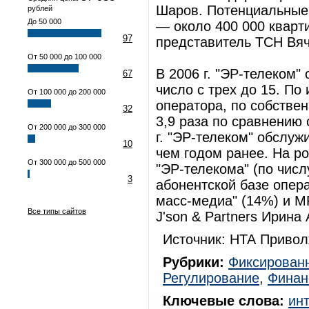
Шаров. Потенциальные
рублей
До 50 000
— около 400 000 кварти
97
представитель ТСН Вяч
От 50 000 до 100 000
В 2006 г. "ЭР-телеком"
67
число с трех до 15. По
От 100 000 до 200 000
оператора, по собстве
32
3,9 раза по сравнению 
От 200 000 до 300 000
г. "ЭР-телеком" обслуж
10
чем годом ранее. На р
От 300 000 до 500 000
"ЭР-телекома" (по числ
3
абонентской базе опер
масс-медиа" (14%) и МР
Все типы сайтов
J'son & Partners Ирина
Источник: НТА Привол
Рубрики:
Фиксированн
Регулирование
,
Финан
Ключевые слова:
ин