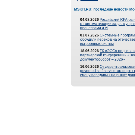
MSKIT.RU: последние новости Мо
04.08.2026
Российский RPA-рын
от автоматизации задач к упр
процессами и AI
03.07.2026
Системные програ
обсудили переход на отечеств
встроенных систем
18.06.2026
ГК «ЭОС» подвела и
партнерской конференции «Ве
документооборот – 2026»
16.06.2026
От децентрализован
governed self-service: эксперт
смену парадигмы на рынке дан