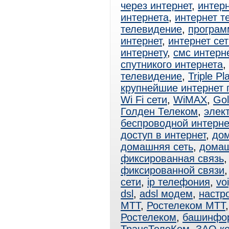
через интернет
,
интерн
интернета
,
интернет т
телевидение
,
програм
интернет
,
интернет сет
интернету
,
смс интерн
спутникого интернета
,
телевидение
,
Triple Pl
крупнейшие интернет
Wi Fi сети
,
WiMAX
,
Gol
Голден Телеком
,
элек
беспроводной интерне
доступ в интернет
,
дом
домашняя сеть
,
домаш
фиксированная связь
фиксированной связи
сети
,
ip телефония
,
vo
dsl
,
adsl модем
,
настро
МТТ
,
Ростелеком МТТ
Ростелеком
,
башинфо