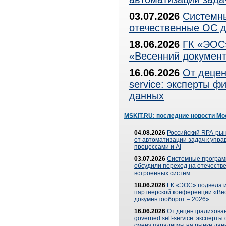
03.07.2026
Системны
отечественные ОС д
18.06.2026
ГК «ЭОС»
«Весенний документ
16.06.2026
От децен
service: эксперты 
данных
MSKIT.RU: последние новости Мо
04.08.2026
Российский RPA-рын
от автоматизации задач к упр
процессами и AI
03.07.2026
Системные програ
обсудили переход на отечеств
встроенных систем
18.06.2026
ГК «ЭОС» подвела и
партнерской конференции «Ве
документооборот – 2026»
16.06.2026
От децентрализован
governed self-service: эксперт
смену парадигмы на рынке дан