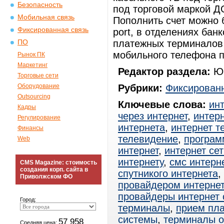
Безопасность
под торговой маркой Д
Мобильная связь
Пополнить счет можно 
Фиксированная связь
port, в отделениях бан
платежных терминалов
ПО
мобильного телефона п
Рынок ПК
Маркетинг
Редактор раздела:
Юр
Торговые сети
Оборудование
Рубрики:
Фиксированн
Outsourcing
Ключевые слова:
ин
Кадры
через интернет
,
интерн
Регулирование
интернета
,
интернет т
Финансы
телевидение
,
програм
Web
интернет
,
интернет сет
интернету
,
смс интерн
CMS Magazine: стоимость
создания корп. сайта в
спутникого интернета
,
Приволжском ФО
провайдером интерне
провайдеры интернет
Город:
терминалы
,
прием пл
системы
,
терминалы 
57 958
Средняя цена: