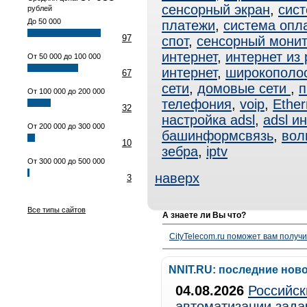
сенсорный экран
,
сис
рублей
До 50 000
платежи
,
система опл
97
спот
,
сенсорный мони
интернет
,
интернет из 
От 50 000 до 100 000
интернет
,
широкополо
67
сети
,
домовые сети
,
п
От 100 000 до 200 000
телефония
,
voip
,
Ether
32
настройка adsl
,
adsl и
От 200 000 до 300 000
башинформсвязь
,
вол
10
зебра
,
iptv
От 300 000 до 500 000
наверх
3
Все типы сайтов
А знаете ли Вы что?
CityTelecom.ru поможет вам получи
NNIT.RU: последние нов
04.08.2026
Российск
автоматизации зада