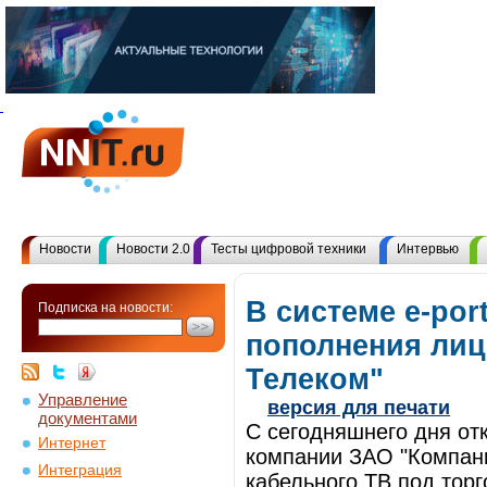
Новости
Новости 2.0
Тесты цифровой техники
Интервью
В системе e-por
Подписка на новости:
пополнения лиц
Телеком"
Управление
версия для печати
документами
C сегодняшнего дня от
Интернет
компании ЗАО "Компани
Интеграция
кабельного ТВ под торг