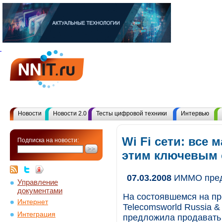
Новости
Новости 2.0
Тесты цифровой техники
Интервью
Wi Fi сети: все 
Подписка на новости:
этим ключевым
07.03.2008
ИММО предл
Управление
документами
На состоявшемся на пр
Интернет
Telecomsworld Russia 
Интеграция
предложила продавать 