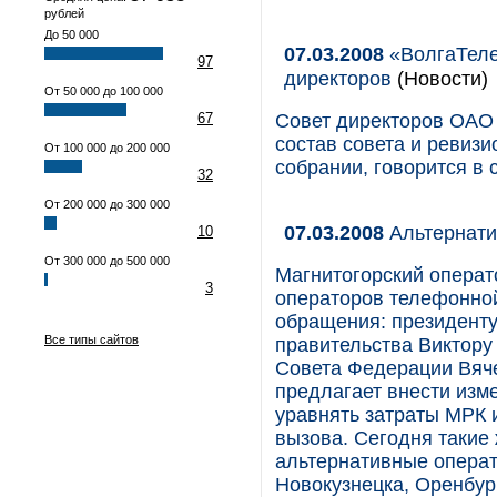
рублей
До 50 000
07.03.2008
«ВолгаТеле
97
директоров
(Новости)
От 50 000 до 100 000
67
Совет директоров ОАО
состав совета и ревиз
От 100 000 до 200 000
собрании, говорится в
32
От 200 000 до 300 000
07.03.2008
Альтернати
10
От 300 000 до 500 000
Магнитогорский операт
3
операторов телефонной
обращения: президент
Все типы сайтов
правительства Виктору
Совета Федерации Вяче
предлагает внести изм
уравнять затраты МРК 
вызова. Сегодня такие
альтернативные операт
Новокузнецка, Оренбур