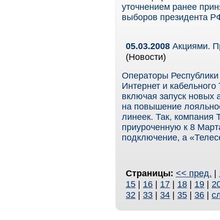
уточнением ранее прин
выборов президента РФ
05.03.2008
Акциями. П
(Новости)
Операторы Республики 
Интернет и кабельного 
включая запуск новых 
на повышение лояльнос
линеек. Так, компания
приуроченную к 8 Март
подключение, а «Телес
Страницы:
<< пред.
|
15
|
16
|
17
|
18
|
19
|
2
32
|
33
|
34
|
35
|
36
|
с