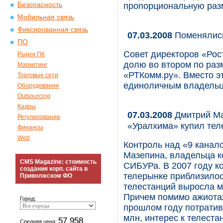
Безопасность
пропорциональную раз
Мобильная связь
Фиксированная связь
07.03.2008
Поменялис
ПО
Совет директоров «Рос
Рынок ПК
долю во втором по раз
Маркетинг
«РТКомм.ру». Вместо э
Торговые сети
единоличным владельц
Оборудование
Outsourcing
Кадры
07.03.2008
Дмитрий Ма
Регулирование
«Уралхима» купил тел
Финансы
Web
Контроль над «9 канал
Мазепина, владельца к
CMS Magazine: стоимость
СИБУРа. В 2007 году к
создания корп. сайта в
телерынке приблизилос
Приволжском ФО
телестанций выросла м
Причем помимо ажиотаж
Город:
прошлом году потративш
млн, интерес к телест
57 958
Средняя цена: