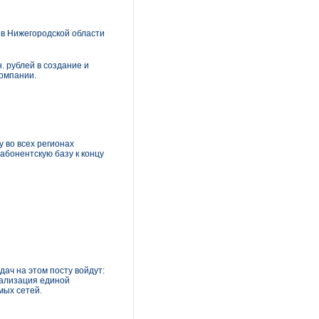
 в Нижегородской области
. рублей в создание и
компании.
y во всех регионах
 абонентскую базу к концу
ач на этом посту войдут:
ализация единой
мых сетей.