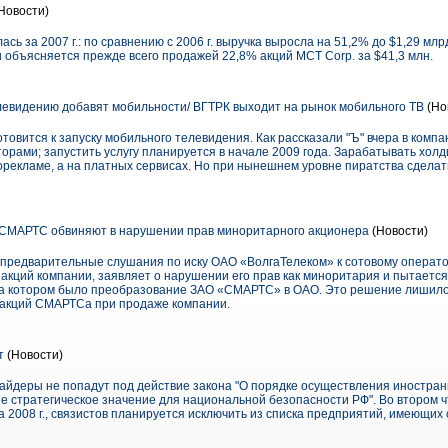
Новости)
ась за 2007 г.: по сравнению с 2006 г. выручка выросла на 51,2% до $1,29 мл
и объясняется прежде всего продажей 22,8% акций MCT Corp. за $41,3 млн.
евидению добавят мобильности/ ВГТРК выходит на рынок мобильного ТВ
(Но
товится к запуску мобильного телевидения. Как рассказали "Ъ" вчера в компа
рами; запустить услугу планируется в начале 2009 года. Зарабатывать холд
рекламе, а на платных сервисах. Но при нынешнем уровне пиратства сделать
 СМАРТС обвиняют в нарушении прав миноритарного акционера
(Новости)
 предварительные слушания по иску ОАО «ВолгаТелеком» к сотовому операт
акций компании, заявляет о нарушении его прав как миноритария и пытаетс
на котором было преобразование ЗАО «СМАРТС» в ОАО. Это решение лишил
 акций СМАРТСа при продаже компании.
т
(Новости)
айдеры не попадут под действие закона "О порядке осуществления иностран
 стратегическое значение для национальной безопасности РФ". Во втором ч
а 2008 г., связистов планируется исключить из списка предприятий, имеющих