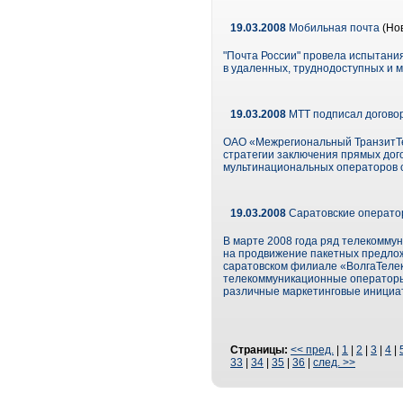
19.03.2008
Мобильная почта
(Но
"Почта России" провела испытани
в удаленных, труднодоступных и 
19.03.2008
МТТ подписал договор
ОАО «Межрегиональный ТранзитТе
стратегии заключения прямых дог
мультинациональных операторов с
19.03.2008
Саратовские операто
В марте 2008 года ряд телекомму
на продвижение пакетных предлож
саратовском филиале «ВолгаТелек
телекоммуникационные операторы,
различные маркетинговые инициа
Страницы:
<< пред.
|
1
|
2
|
3
|
4
|
33
|
34
|
35
|
36
|
след. >>