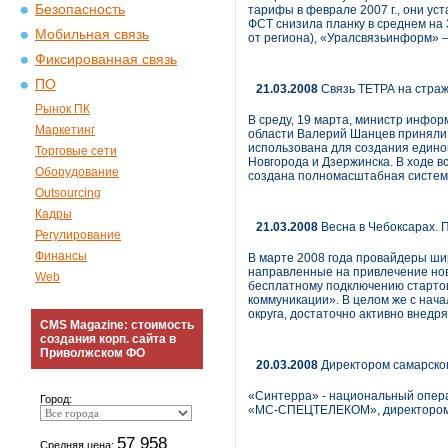
Безопасность
тарифы в феврале 2007 г., они ус
ФСТ снизила планку в среднем на
Мобильная связь
от региона), «Уралсвязьинформ» 
Фиксированная связь
ПО
21.03.2008
Связь ТЕТРА на страж
Рынок ПК
В среду, 19 марта, министр инфо
Маркетинг
области Валерий Шанцев приняли у
использована для создания едино
Торговые сети
Новгорода и Дзержинска. В ходе в
Оборудование
создана полномасштабная система
Outsourcing
Кадры
21.03.2008
Весна в Чебоксарах. 
Регулирование
Финансы
В марте 2008 года провайдеры ши
направленные на привлечение нов
Web
бесплатному подключению стартов
коммуникации». В целом же с на
округа, достаточно активно внед
CMS Magazine: стоимость
создания корп. сайта в
Приволжском ФО
20.03.2008
Директором самарског
«Синтерра» - национальный опера
Город:
«МС-СПЕЦТЕЛЕКОМ», директором с
57 958
Средняя цена: