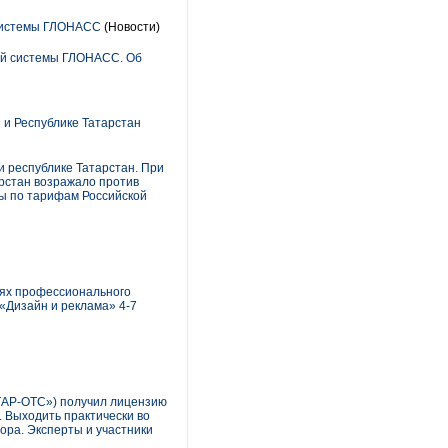
 системы ГЛОНАСС
(Новости)
ной системы ГЛОНАСС. Об
 и Республике Татарстан
и республике Татарстан. При
арстан возражало против
ы по тарифам Российской
иях профессионального
«Дизайн и реклама» 4-7
АР-ОТС») получил лицензию
. Выходить практически во
тора. Эксперты и участники