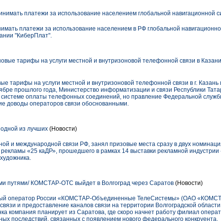
ринимать платежи за использование населением глобальной навигационной
ринимать платежи за использование населением в РФ глобальной навигацион
ании "КиберПлат".
новые тарифы на услуги местной и внутризоновой телефонной связи в Казани
вые тарифы на услуги местной и внутризоновой телефонной связи в г. Казань 
оябре прошлого года, Министерство информатизации и связи Республики Тат
 системе оплаты телефонных соединений, но правление Федеральной служб
ие доводы операторов связи обоснованными.
одной из лучших
(Новости)
ой и международной связи РФ, занял призовые места сразу в двух номинац
 рекламы «25 каДР», прошедшего в рамках 14 выставки рекламной индустрии 
 художника.
и путями/ КОМСТАР-ОТС выйдет в Волгоград через Саратов
(Новости)
ый оператор России «КОМСТАР-Объединенные ТелеСистемы» (ОАО «КОМСТ
 связи и предоставление каналов связи на территории Волгоградской области
ынка компания планирует из Саратова, где скоро начнет работу филиал опера
ных последствий, связанных с появлением нового федерального конкруента.