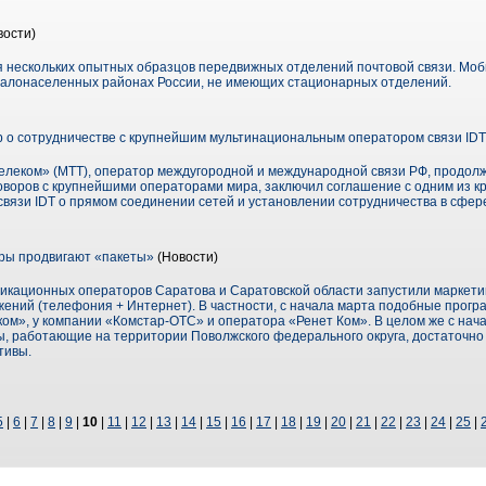
вости)
я нескольких опытных образцов передвижных отделений почтовой связи. Моб
малонаселенных районах России, не имеющих стационарных отделений.
 о сотрудничестве с крупнейшим мультинациональным оператором связи IDT
леком» (МТТ), оператор междугородной и международной связи РФ, продолж
оворов с крупнейшими операторами мира, заключил соглашение с одним из 
вязи IDT о прямом соединении сетей и установлении сотрудничества в сфере
ры продвигают «пакеты»
(Новости)
никационных операторов Саратова и Саратовской области запустили маркет
ений (телефония + Интернет). В частности, с начала марта подобные прогр
ом», у компании «Комстар-ОТС» и оператора «Ренет Ком». В целом же с нач
 работающие на территории Поволжского федерального округа, достаточно
тивы.
5
|
6
|
7
|
8
|
9
|
10
|
11
|
12
|
13
|
14
|
15
|
16
|
17
|
18
|
19
|
20
|
21
|
22
|
23
|
24
|
25
|