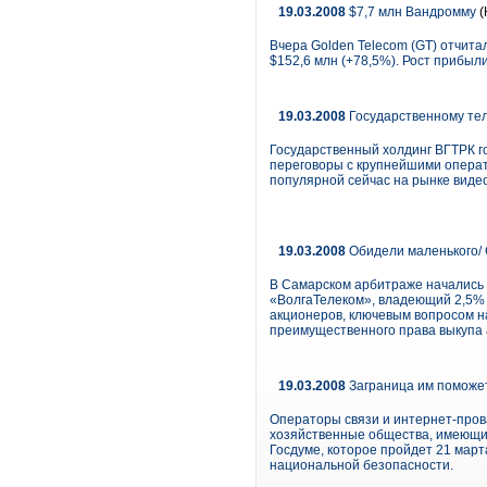
19.03.2008
$7,7 млн Вандромму
(
Вчера Golden Telecom (GT) отчитал
$152,6 млн (+78,5%). Рост прибыл
19.03.2008
Государственному тел
Государственный холдинг ВГТРК го
переговоры с крупнейшими операто
популярной сейчас на рынке видео
19.03.2008
Обидели маленького/
В Самарском арбитраже начались
«ВолгаТелеком», владеющий 2,5% 
акционеров, ключевым вопросом 
преимущественного права выкупа
19.03.2008
Заграница им поможе
Операторы связи и интернет-пров
хозяйственные общества, имеющие
Госдуме, которое пройдет 21 март
национальной безопасности.