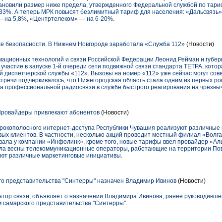
тановили размер ниже предела, утвержденного Федеральной службой по тариф
 33%. А теперь МРК повысят безлимитный тариф для населения: «Дальсвязь»
— на 5,8%, «Центртелеком» — на 6-20%.
е безопасности. В Нижнем Новгороде заработала «Служба 112»
(Новости)
рмационных технологий и связи Российской Федерации Леонид Рейман и губе
частие в запуске 1-й очереди сети подвижной связи стандарта ТЕТРА, кото
й диспетчерской службы «112». Вызовы на номер «112» уже сейчас могут со
стречи подчеркивалось, что Нижегородская область стала одним из первых рос
 профессиональной радиосвязи в службе быстрого реагирования на чрезвы
Провайдеры привлекают абонентов
(Новости)
рокополосного интернет-доступа Республики Чувашия реализуют различные
ых клиентов. В частности, несколько акций проводит местный филиал «Волга
ала у компании «Инфолинк», кроме того, новые тарифы ввел провайдер «А
чала весны телекоммуникационные операторы, работающие на территории По
ряют различные маркетинговые инициативы.
о представительства "Синтерры" назначен Владимир Ивинов
(Новости)
тор связи, объявляет о назначении Владимира Ивинова, ранее руководивше
амарского представительства "Синтерры".