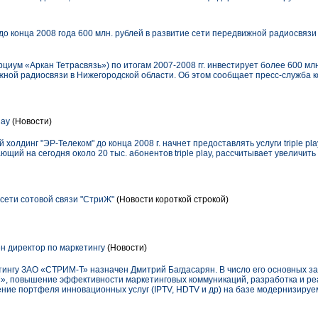
до конца 2008 года 600 млн. рублей в развитие сети передвижной радиосвязи
циум «Аркан Тетрасвязь») по итогам 2007-2008 гг. инвестирует более 600 млн
жной радиосвязи в Нижегородской области. Об этом сообщает пресс-служба 
lay
(Новости)
олдинг "ЭР-Телеком" до конца 2008 г. начнет предоставлять услуги triple pla
щий на сегодня около 20 тыс. абонентов triple play, рассчитывает увеличить
ети сотовой связи "СтриЖ"
(Новости короткой строкой)
н директор по маркетингу
(Новости)
ингу ЗАО «СТРИМ-Т» назначен Дмитрий Багдасарян. В число его основных зад
, повышение эффективности маркетинговых коммуникаций, разработка и ре
ение портфеля инновационных услуг (IPTV, HDTV и др) на базе модернизируе