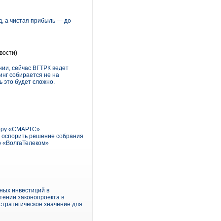
рд, а чистая прибыль — до
вости)
нии, сейчас ВГТРК ведет
инг собирается не на
 это будет сложно.
ору «СМАРТС».
я оспорить решение собрания
о «ВолгаТелеком»
ных инвестиций в
тении законопроекта в
 стратегическое значение для