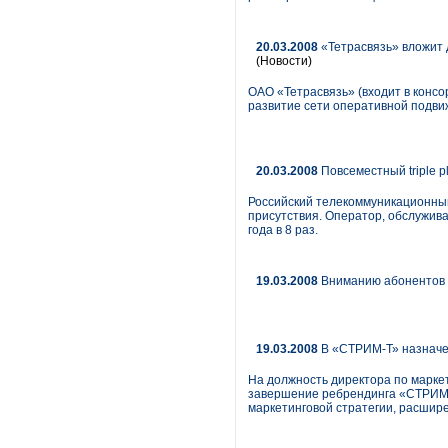
20.03.2008
«Тетрасвязь» вложит 
(Новости)
ОАО «Тетрасвязь» (входит в консор
развитие сети оперативной подви
20.03.2008
Повсеместный triple p
Российский телекоммуникационный х
присутствия. Оператор, обслуживаю
года в 8 раз.
19.03.2008
Вниманию абонентов с
19.03.2008
В «СТРИМ-Т» назначе
На должность директора по маркет
завершение ребрендинга «СТРИМ»
маркетинговой стратегии, расшир