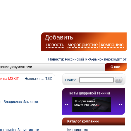
Добавить
новость
мероприятие
компанию
Новости:
Российский RPA-рынок переходит от автом
ление документами
О нас
и на MSKIT
Новости на ITSZ
Поиск:
Тесты цифровой техники
н Владислав Ильченко.
Каталог компаний
о тарифа. Запустив эти
Кит-системс