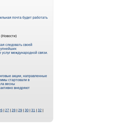
ильная почта будет работать
(Новости)
ая следовать своей
крупнейших
 услуг международной связи.
инговые акции, направленные
аммы стартовали в
ала весны
 активно внедряют
26
|
27
|
28
|
29
|
30
|
31
|
32
|