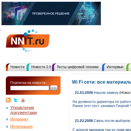
Новости
Новости 2.0
Тесты цифровой техники
Интервью
Wi Fi сети: все материа
Подписка на новости:
21.03.2008
Нашли замену
(Новос
На должность директора по работ
Ранее этот пост занимал Георгий
Управление
документами
Интернет
21.03.2008
Связь после выборов
Интеграция
С апреля минимум три из семи ме