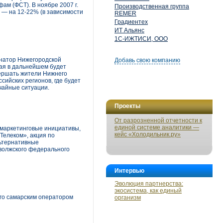
ам (ФСТ). В ноябре 2007 г.
Производственная группа
 — на 12-22% (в зависимости
REMER
Градиентех
ИТ Альянс
1С-ИЖТИСИ, ООО
рнатор Нижегородской
Добавь свою компанию
рая в дальнейшем будет
вершать жители Нижнего
сийских регионов, где будет
чайные ситуации.
Проекты
От разрозненной отчетности к
единой системе аналитики —
 маркетинговые инициативы,
кейс «Холодильник.ру»
Телеком», акция по
льтернативные
волжского федерального
Интервью
Эволюция партнерства:
экосистема, как единый
го самарским оператором
организм