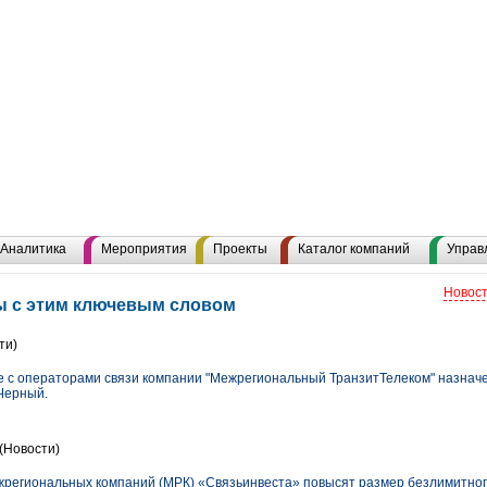
Аналитика
Мероприятия
Проекты
Каталог компаний
Управ
Новост
лы с этим ключевым словом
ти)
е с операторами связи компании "Межрегиональный ТранзитТелеком" назначе
 Черный.
(Новости)
жрегиональных компаний (МРК) «Связьинвеста» повысят размер безлимитног