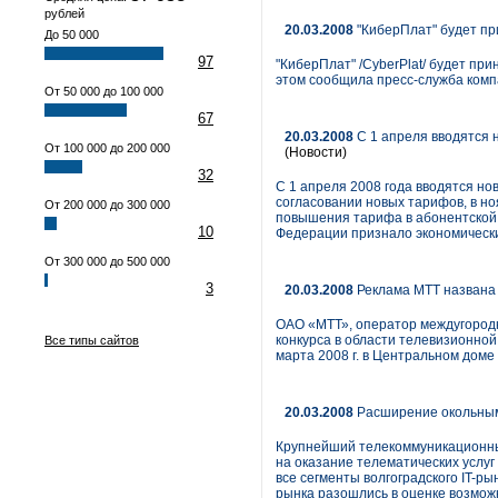
рублей
20.03.2008
"КиберПлат" будет п
До 50 000
97
"КиберПлат" /CyberPlat/ будет п
этом сообщила пресс-служба комп
От 50 000 до 100 000
67
20.03.2008
С 1 апреля вводятся 
От 100 000 до 200 000
(Новости)
32
С 1 апреля 2008 года вводятся но
согласовании новых тарифов, в н
От 200 000 до 300 000
повышения тарифа в абонентской
10
Федерации признало экономическ
От 300 000 до 500 000
3
20.03.2008
Реклама МТТ названа 
ОАО «МТТ», оператор междугородн
конкурса в области телевизионной
Все типы сайтов
марта 2008 г. в Центральном доме
20.03.2008
Расширение окольным
Крупнейший телекоммуникационн
на оказание телематических услуг
все сегменты волгоградского IT-р
рынка разошлись в оценке возмож