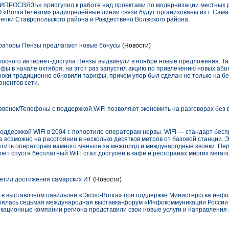
ПРОСВЯЗЬ» приступил к работе над проектами по модернизации местных р
 «ВолгаТелеком» радиорелейные линии связи будут организованы из г. Самар
тепки Ставропольского района и Рождествено Волжского района.
аторы Пензы предлагают новые бонусы
(Новости)
осного интернет-доступа Пензы выдвинули в ноябре новые предложения. Та
ы в начале октября, на этот раз запустил акцию по привлечению новых абон
роки традиционно обновили тарифы, причем упор был сделан не только на б
онентов сети.
вонок/Телефоны с поддержкой WiFi позволяют экономить на разговорах без 
ддержкой WiFi в 2004 г. попортило операторам нервы. WiFi — стандарт бес
 возможно на расстоянии в несколько десятков метров от базовой станции. 
атить операторам намного меньше за межгород и международные звонки. Перв
у лет спустя бесплатный WiFi стал доступен в кафе и ресторанах многих мегап
етил достижения самарских ИТ
(Новости)
ре в выставочном павильоне «Экспо-Волга» при поддержке Министерства инф
оялась седьмая международная выставка-форум «Инфокоммуникации России 
кационные компании региона представили свои новые услуги и направления 