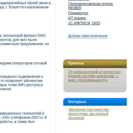
адиорелейных линий связи в
Производственная группа
а, г. Тольятти к населенным
REMER
Градиентех
ИТ Альянс
1С-ИЖТИСИ, ООО
к, пензенский филиал ОАО
Добавь свою компанию
ентов, для чего были
езлимитные предложения, но
ведома операторов сотовой
Проекты
От разрозненной отчетности к
единой системе аналитики —
проводного подключения к
кейс «Холодильник.ру»
Это позволяет абонентам
ые точки WiFi-доступа в
олисов.
Интервью
Эволюция партнерства:
ормационных технологий и
экосистема, как единый
–XXI» («Инфоком-2007»). В
организм
работы, а также был