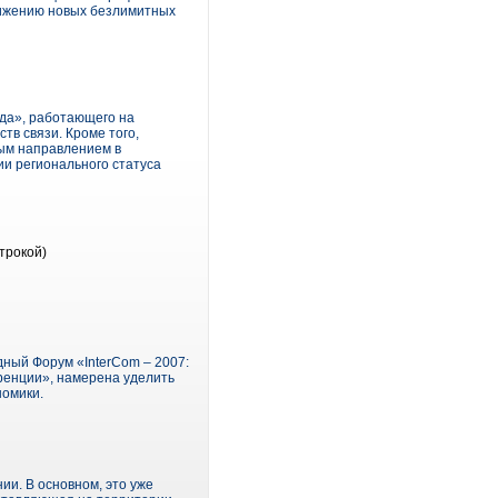
движению новых безлимитных
да», работающего на
тв связи. Кроме того,
ным направлением в
и регионального статуса
трокой)
одный Форум «InterCom – 2007:
ренции», намерена уделить
номики.
и. В основном, это уже