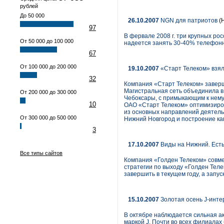
рублей
До 50 000
26.10.2007
NGN для патриотов
(
97
В фервале 2008 г. три крупных рос
От 50 000 до 100 000
надеется занять 30-40% телефонно
67
От 100 000 до 200 000
19.10.2007
«Старт Телеком» взял
32
Компания «Старт Телеком» заверш
Магистральная сеть объединила в 
От 200 000 до 300 000
Чебоксары, с примыкающим к нему
10
ОАО «Старт Телеком» оптимизиров
из основных направлений деятельн
От 300 000 до 500 000
Нижний Новгород и построение ка
3
17.10.2007
Виды на Нижний. Есть
Все типы сайтов
Компания «Голден Телеком» совме
стратегии по выходу «Голден Теле
завершить в текущем году, а запу
15.10.2007
Золотая осень J-инте
В октябре наблюдается сильная а
маркой J. Почти во всех филиала