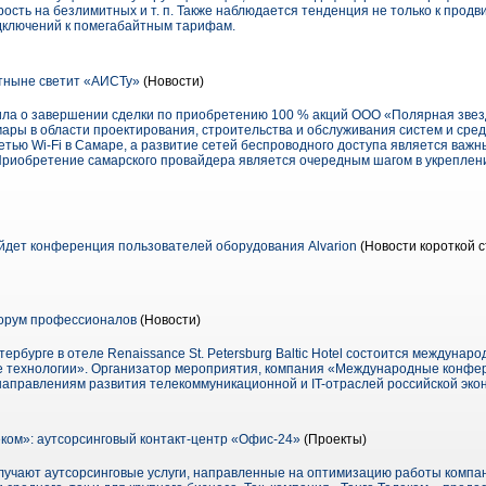
ость на безлимитных и т. п. Также наблюдается тенденция не только к про
дключений к помегабайтным тарифам.
тныне светит «АИСТу»
(Новости)
ла о завершении сделки по приобретению 100 % акций ООО «Полярная звез
ы в области проектирования, строительства и обслуживания систем и средс
етью Wi-Fi в Самаре, а развитие сетей беспроводного доступа является важ
риобретение самарского провайдера является очередным шагом в укреплени
йдет конференция пользователей оборудования Alvarion
(Новости короткой с
Форум профессионалов
(Новости)
етербурге в отеле Renaissance St. Petersburg Baltic Hotel состоится междунар
е технологии». Организатор мероприятия, компания «Международные конфе
аправлениям развития телекоммуникационной и IT-отраслей российской эко
ком»: аутсорсинговый контакт-центр «Офис-24»
(Проекты)
учают аутсорсинговые услуги, направленные на оптимизацию работы компани