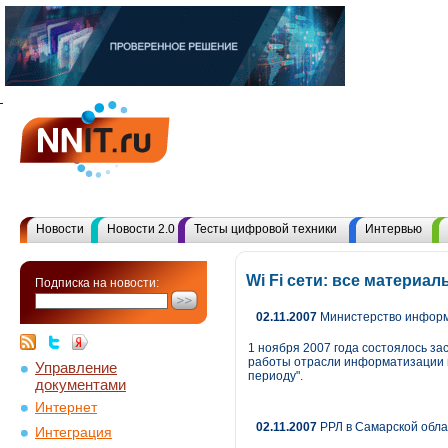
Новости
Новости 2.0
Тесты цифровой техники
Интервью
Wi Fi сети: все материа
Подписка на новости:
02.11.2007
Министерство информа
1 ноября 2007 года состоялось з
работы отрасли информатизации и 
Управление
периоду".
документами
Интернет
02.11.2007
РРЛ в Самарской обла
Интеграция