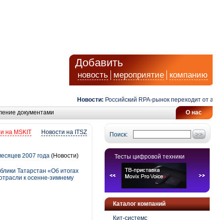
Добавить
новость
мероприятие
компанию
Новости:
Российский RPA-рынок переходит от автома
ление документами
О нас
и на MSKIT
Новости на ITSZ
Поиск:
месяцев 2007 года
(Новости)
Тесты цифровой техники
блики Татарстан «Об итогах
 отрасли к осенне-зимнему
Каталог компаний
Кит-системс