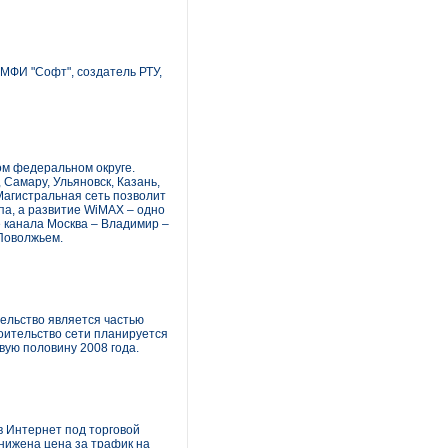
 МФИ "Софт", создатель РТУ,
ом федеральном округе.
Самару, Ульяновск, Казань,
Магистральная сеть позволит
а, а развитие WiMAX – одно
е канала Москва – Владимир –
 Поволжьем.
ельство является частью
роительство сети планируется
вую половину 2008 года.
в Интернет под торговой
нижена цена за трафик на