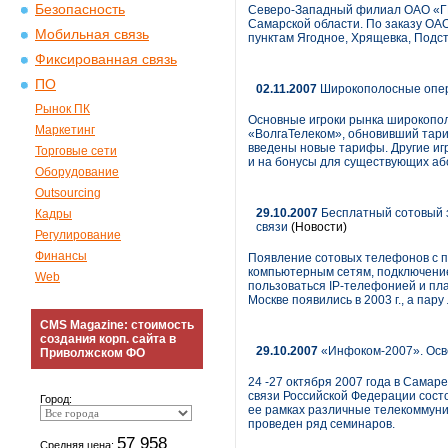
Безопасность
Северо-Западный филиал ОАО «ГИ
Самарской области. По заказу ОАО
Мобильная связь
пунктам Ягодное, Хрящевка, Подс
Фиксированная связь
ПО
02.11.2007
Широкополосные опер
Рынок ПК
Основные игроки рынка широкопол
Маркетинг
«ВолгаТелеком», обновивший тариф
введены новые тарифы. Другие иг
Торговые сети
и на бонусы для существующих аб
Оборудование
Outsourcing
29.10.2007
Бесплатный сотовый з
Кадры
связи
(Новости)
Регулирование
Финансы
Появление сотовых телефонов с по
компьютерным сетям, подключение
Web
пользоваться IP-телефонией и пл
Москве появились в 2003 г., а пар
CMS Magazine: стоимость
создания корп. сайта в
29.10.2007
«Инфоком-2007». Осв
Приволжском ФО
24 -27 октября 2007 года в Сама
связи Российской Федерации сост
Город:
ее рамках различные телекоммуни
проведен ряд семинаров.
57 958
Средняя цена: