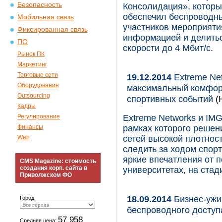
Безопасность
Консолидация», которы
обеспечил беспроводным
Мобильная связь
участников мероприяти
Фиксированная связь
информацией и делитьс
ПО
скорости до 4 Мбит/с.
Рынок ПК
Маркетинг
Торговые сети
19.12.2014
Extreme Ne
Оборудование
максимальный комфорт
Outsourcing
спортивных событий
(
Кадры
Регулирование
Extreme Networks и IMG
Финансы
рамках которого решени
Web
сетей высокой плотнос
следить за ходом спор
яркие впечатления от 
CMS Magazine: стоимость
создания корп. сайта в
университетах, на стад
Приволжском ФО
18.09.2014
Бизнес-ужи
Город:
беспроводного доступ
57 958
Средняя цена: