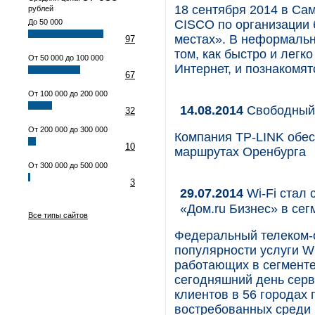
18 сентября 2014 в Са
рублей
До 50 000
CISCO по организации 
местах». В неформальн
97
том, как быстро и легк
От 50 000 до 100 000
Интернет, и познакомя
67
От 100 000 до 200 000
14.08.2014
Свободный 
32
От 200 000 до 300 000
Компания TP-LINK обес
10
маршрутах Оренбурга
От 300 000 до 500 000
3
29.07.2014
Wi-Fi стал 
«Дом.ru Бизнес» в се
Все типы сайтов
Федеральный телеком-о
популярности услуги Wi
работающих в сегменте 
сегодняшний день серв
клиентов в 56 городах 
востребованных среди 