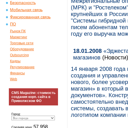
Межрегиональные оп
Безопасность
(МРК) и "Ростелеком
Мобильная связь
крупнейших в России
Фиксированная связь
"Системы гибридной 
ПО
писем абонентам те
Рынок ПК
году его выручка мож
Маркетинг
Торговые сети
Оборудование
18.01.2008
«Эджеста
Outsourcing
магазинов
(Новости
Кадры
Регулирование
14 января 2008 года 
Финансы
создания и управлени
Web
нового, более усове
магазин» в который 
CMS Magazine: стоимость
документов». Констр
создания корп. сайта в
самостоятельно вне
Приволжском ФО
системы, создавать 
логотипом компании
Город:
57 958
Средняя цена: