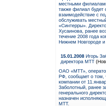
местными филиалами
также филиал будет 
взаимодействие с по
обслуживать местны
«Синтерры». Директ
Хусаинова, ранее в
течение 2008 года к
Нижнем Новгороде и
15.01.2008
Игорь Заб
директора МТТ
(Нов
ОАО «МТТ», операто
РФ, сообщает о том,
компании от 11.январ
Заболотный, ранее з
генерального директ
назначен исполняющи
МТТ.