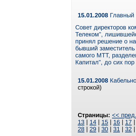
15.01.2008
Главный 
Совет директоров к
Телеком", лишившейся
принял решение о на
бывший заместитель 
самого МТТ, разделе
Капитал", до сих пор
15.01.2008
Кабельно
строкой)
Страницы:
<< пред
13
|
14
|
15
|
16
|
17
28
|
29
|
30
|
31
|
32