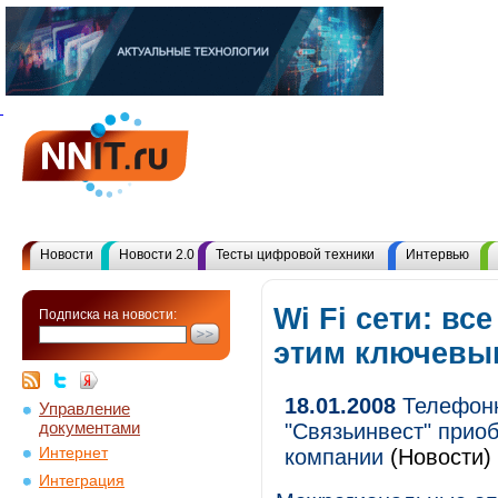
Новости
Новости 2.0
Тесты цифровой техники
Интервью
Wi Fi сети: вс
Подписка на новости:
этим ключевы
18.01.2008
Телефонн
Управление
документами
"Связьинвест" прио
Интернет
компании
(Новости)
Интеграция