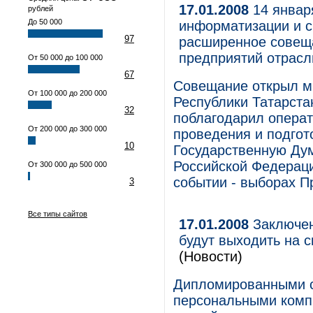
17.01.2008
14 январ
рублей
До 50 000
информатизации и с
97
расширенное совеща
предприятий отрасл
От 50 000 до 100 000
67
Совещание открыл м
От 100 000 до 200 000
Республики Татарста
32
поблагодарил операт
От 200 000 до 300 000
проведения и подгот
10
Государственную Ду
Российской Федераци
От 300 000 до 500 000
событии - выборах П
3
Все типы сайтов
17.01.2008
Заключен
будут выходить на 
(Новости)
Дипломированными с
персональными компь