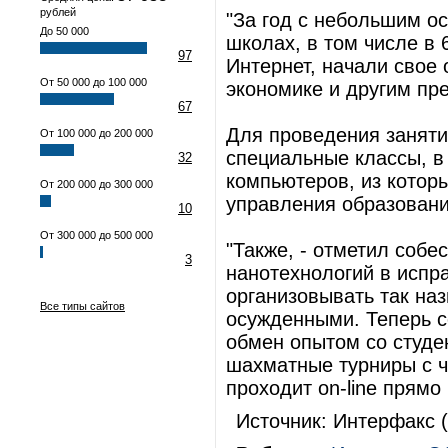
рублей
"За год с небольшим о
До 50 000
школах, в том числе в 
97
Интернет, начали свое
От 50 000 до 100 000
экономике и другим пр
67
Для проведения заняти
От 100 000 до 200 000
специальные классы, в
32
компьютеров, из котор
От 200 000 до 300 000
управления образован
10
От 300 000 до 500 000
"Также, - отметил собе
3
нанотехнологий в испр
организовывать так на
Все типы сайтов
осужденными. Теперь 
обмен опытом со студе
шахматные турниры с ч
проходит on-line прямо 
Источник: Интерфакс (