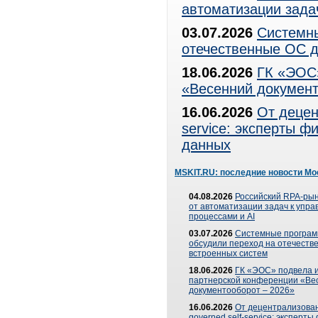
автоматизации зада
03.07.2026
Системны
отечественные ОС д
18.06.2026
ГК «ЭОС»
«Весенний документ
16.06.2026
От децен
service: эксперты 
данных
MSKIT.RU: последние новости Мо
04.08.2026
Российский RPA-рын
от автоматизации задач к упр
процессами и AI
03.07.2026
Системные програ
обсудили переход на отечеств
встроенных систем
18.06.2026
ГК «ЭОС» подвела и
партнерской конференции «Ве
документооборот – 2026»
16.06.2026
От децентрализован
governed self-service: эксперт