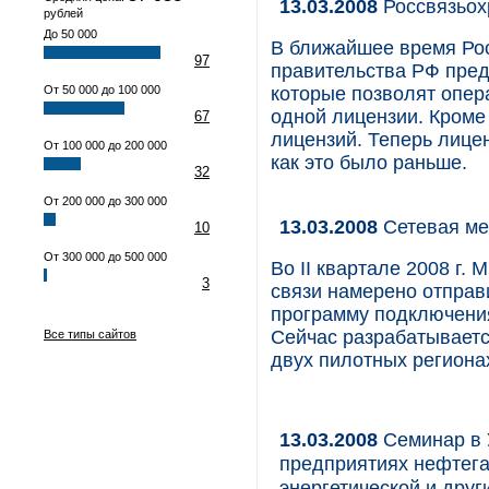
13.03.2008
Россвязьох
рублей
До 50 000
В ближайшее время Рос
97
правительства РФ пре
От 50 000 до 100 000
которые позволят опер
одной лицензии. Кроме 
67
лицензий. Теперь лицен
От 100 000 до 200 000
как это было раньше.
32
От 200 000 до 300 000
13.03.2008
Сетевая ме
10
От 300 000 до 500 000
Во II квартале 2008 г.
3
связи намерено отправ
программу подключения
Сейчас разрабатываетс
Все типы сайтов
двух пилотных региона
13.03.2008
Семинар в 
предприятиях нефтега
энергетической и дру