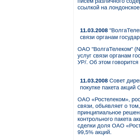
писем различного соде
ссылкой на лондонское 
11.03.2008
"ВолгаТелек
связи органам госуда
ОАО "ВолгаТелеком" (N
услуг связи органам го
УР/. Об этом говорится
11.03.2008
Cовет дире
покупке пакета акций
ОАО «Ростелеком», ро
связи, объявляет о том
принципиальное решен
контрольного пакета а
сделки доля ОАО «Рос
99,5% акций.