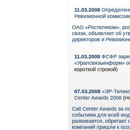
11.03.2008
Определены
Ревизионной комисси
ОАО «Ростелеком», ро
связи, объявляет об ут
директоров и Ревизион
11.03.2008
ФСФР зарег
«Уралсвязьинформ» о
короткой строкой)
07.03.2008
«ЭР-Телеком
Сenter Awards 2008
(Но
Call Center Awards за 
событием для всей инду
развивается, обретает
компаний пришли к осоз