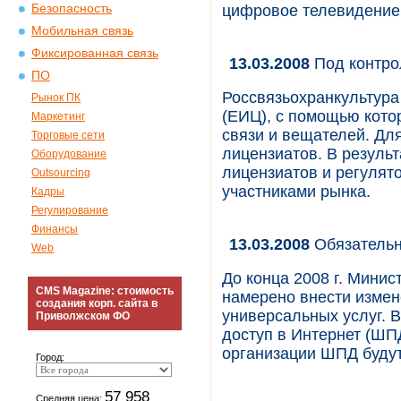
Безопасность
цифровое телевидение 
Мобильная связь
Фиксированная связь
13.03.2008
Под контр
ПО
Россвязьохранкультур
Рынок ПК
(ЕИЦ), с помощью кото
Маркетинг
связи и вещателей. Дл
Торговые сети
лицензиатов. В резуль
Оборудование
лицензиатов и регулято
Outsourcing
участниками рынка.
Кадры
Регулирование
Финансы
13.03.2008
Обязательн
Web
До конца 2008 г. Мини
CMS Magazine: стоимость
намерено внести измене
создания корп. сайта в
универсальных услуг. 
Приволжском ФО
доступ в Интернет (ШП
организации ШПД будут 
Город:
57 958
Средняя цена: