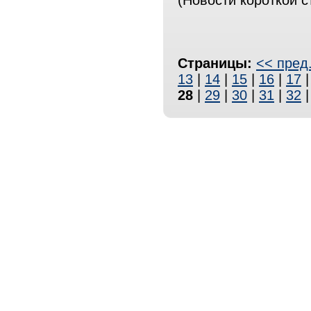
(Новости короткой с
Страницы:
<< пред
13
|
14
|
15
|
16
|
17
28
|
29
|
30
|
31
|
32