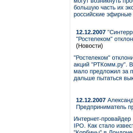
могут возникнуть пр
большую часть их эк
российские эфирные 
12.12.2007
"Синтерр
"Ростелеком" откло
(Новости)
"Ростелеком" отклон
акций "РТКомм.ру". В
мало предложил за па
дальше пытаться вык
12.12.2007
Александ
Предприниматель пр
Интернет-провайдер 
IPO. Как стало изве
"Корбины" в Лондоне