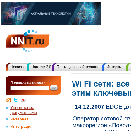
Новости
Новости 2.0
Тесты цифровой техники
Интервью
Wi Fi сети: вс
Подписка на новости:
этим ключевы
14.12.2007
EDGE для
Управление
документами
Оператор сотовой с
Интернет
макрорегион «Поволж
Интеграция