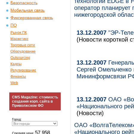
технологии EDGE в 
Безопасность
оператор планирует
Мобильная связь
нижегородской облас
Фиксированная связь
ПО
13.12.2007
"ЭР-Теле
Рынок ПК
(Новости короткой с
Маркетинг
Торговые сети
Оборудование
Outsourcing
13.12.2007
Генераль
Кадры
Сергей Омельченко 
Регулирование
Мининформсвязи Р
Финансы
Web
CMS Magazine: стоимость
13.12.2007
ОАО «Вол
создания корп. сайта в
«Национального рей
Приволжском ФО
(Новости)
Город:
ОАО «ВолгаТелеком»
«Национального рейт
57 958
Средняя цена: