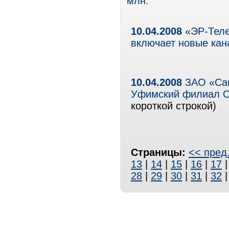
млн.
10.04.2008
«ЭР-Теле
включает новые ка
10.04.2008
ЗАО «Сам
Уфимский филиал О
короткой строкой)
Страницы:
<< пред
13
|
14
|
15
|
16
|
17
28
|
29
|
30
|
31
|
32