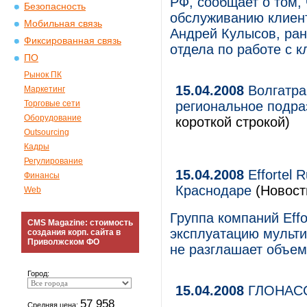
РФ, сообщает о том,
Безопасность
обслуживанию клиент
Мобильная связь
Андрей Кулысов, ран
Фиксированная связь
отдела по работе с к
ПО
Рынок ПК
15.04.2008
Волгатра
Маркетинг
Торговые сети
региональное подр
Оборудование
короткой строкой)
Outsourcing
Кадры
Регулирование
15.04.2008
Effortel 
Финансы
Краснодаре
(Новост
Web
Группа компаний Effo
CMS Magazine: стоимость
эксплуатацию мульти
создания корп. сайта в
Приволжском ФО
не разглашает объем
Город:
15.04.2008
ГЛОНАСС
57 958
Средняя цена: