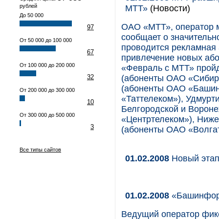
рублей
МТТ»
(Новости)
До 50 000
ОАО «МТТ», оператор 
97
сообщает о значительн
От 50 000 до 100 000
проводится рекламная 
67
привлечение новых абон
От 100 000 до 200 000
«Февраль с МТТ» прой
32
(абоненты ОАО «Сибирь
(абоненты ОАО «Башин
От 200 000 до 300 000
«Таттелеком»), Удмурт
10
Белгородской и Вороне
От 300 000 до 500 000
«Центртелеком»), Ниже
3
(абоненты ОАО «Волга
Все типы сайтов
01.02.2008
Новый эта
01.02.2008
«Башинформ
Ведущий оператор фик