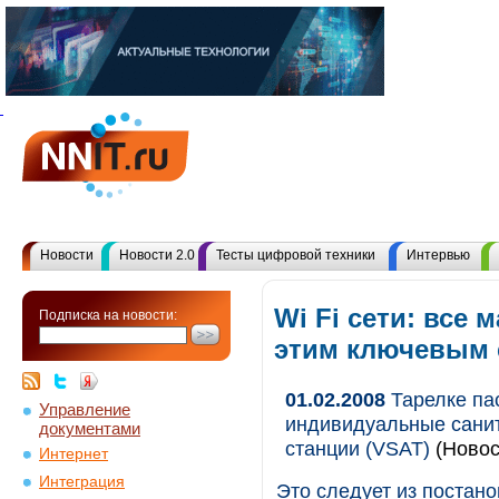
Новости
Новости 2.0
Тесты цифровой техники
Интервью
Wi Fi сети: все 
Подписка на новости:
этим ключевым
01.02.2008
Тарелке па
Управление
индивидуальные санит
документами
станции (VSAT)
(Новос
Интернет
Интеграция
Это следует из постан