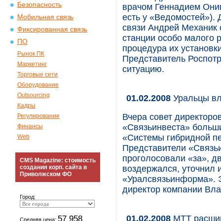
Безопасность
врачом Геннадием Они
есть у «Ведомостей»).
Мобильная связь
связи Андрей Механик 
Фиксированная связь
станции особо малого 
ПО
процедура их установк
Рынок ПК
Представитель Роспотр
Маркетинг
ситуацию.
Торговые сети
Оборудование
Outsourcing
01.02.2008
Уральцы вл
Кадры
Вчера совет директоро
Регулирование
«Связьинвеста» больши
Финансы
«Системы гибридной печ
Web
Представители «Связьи
проголосовали «за», д
CMS Magazine: стоимость
создания корп. сайта в
воздержался, уточнил и
Приволжском ФО
«Уралсвязьинформа». 
директор компании Вла
Город:
01.02.2008
МТТ расшир
57 958
Средняя цена: