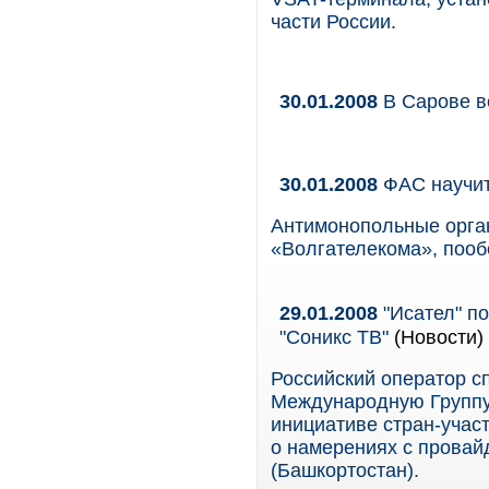
части России.
30.01.2008
В Сарове в
30.01.2008
ФАС научит,
Антимонопольные орга
«Волгателекома», поо
29.01.2008
"Исател" п
"Соникс ТВ"
(Новости)
Российский оператор с
Международную Группу 
инициативе стран-учас
о намерениях с провай
(Башкортостан).