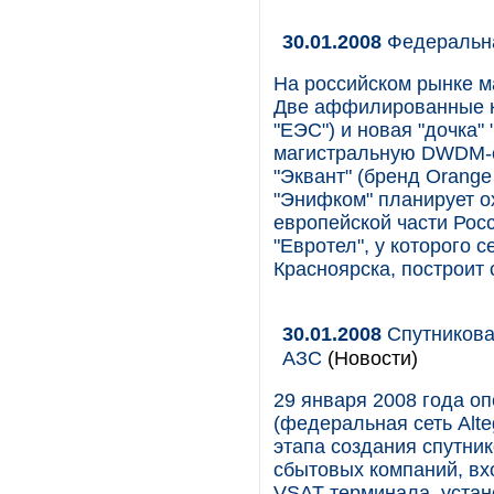
30.01.2008
Федеральна
На российском рынке м
Две аффилированные к
"ЕЭС") и новая "дочка"
магистральную DWDM-с
"Эквант" (бренд Orange 
"Энифком" планирует о
европейской части Росс
"Евротел", у которого 
Красноярска, построит 
30.01.2008
Спутникова
АЗС
(Новости)
29 января 2008 года о
(федеральная сеть Alt
этапа создания спутни
сбытовых компаний, вх
VSAT-терминала, устан