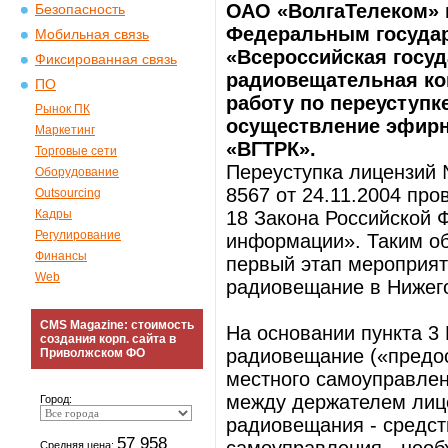
ОАО «ВолгаТелеком» 
Безопасность
Федеральным госуда
Мобильная связь
«Всероссийская госуд
Фиксированная связь
радиовещательная ко
ПО
работу по переуступк
Рынок ПК
осуществление эфирн
Маркетинг
«ВГТРК».
Торговые сети
Переуступка лицензий №
Оборудование
8567 от 24.11.2004 про
Outsourcing
Кадры
18 Закона Российской 
Регулирование
информации». Таким о
Финансы
первый этап мероприят
Web
радиовещание в Нижего
CMS Magazine: стоимость
На основании пункта 
создания корп. сайта в
радиовещание («предо
Приволжском ФО
местного самоуправлен
между держателем лице
Город:
радиовещания - средст
57 958
Средняя цена: