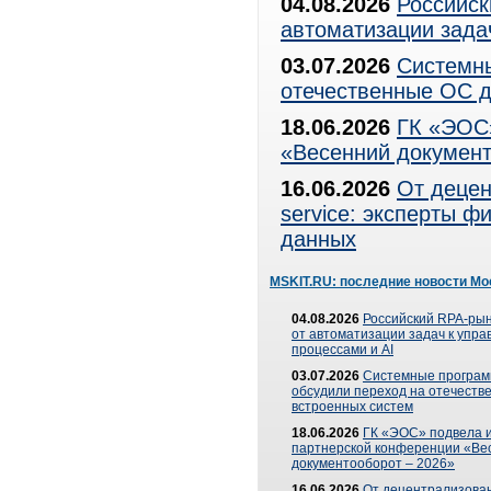
04.08.2026
Российск
автоматизации зада
03.07.2026
Системны
отечественные ОС д
18.06.2026
ГК «ЭОС»
«Весенний документ
16.06.2026
От децен
service: эксперты 
данных
MSKIT.RU: последние новости Мо
04.08.2026
Российский RPA-рын
от автоматизации задач к упр
процессами и AI
03.07.2026
Системные програ
обсудили переход на отечеств
встроенных систем
18.06.2026
ГК «ЭОС» подвела и
партнерской конференции «Ве
документооборот – 2026»
16.06.2026
От децентрализован