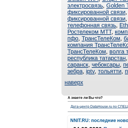
электросвязь
,
Golden 
фиксированной связи
фиксированной связи
телефонная связь
,
Eth
Ростелеком МТТ
,
комп
пфо
,
ТрансТелеКом
,
б
компания ТрансТелеК
ТрансТелеКом
,
волга 
республика татарстан
саранск
,
чебоксары
,
п
зебра
,
iptv
,
тольятти
,
наверх
А знаете ли Вы что?
Дата-центр DataHouse.ru по СПЕЦ-
NNIT.RU: последние нов