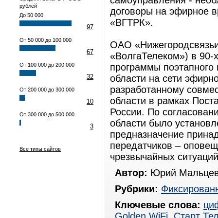
самоуправления - необ
рублей
договоры на эфирное 
До 50 000
«ВГТРК».
97
От 50 000 до 100 000
ОАО «Нижегородсвязьи
67
«ВолгаТелеком») в 90-
От 100 000 до 200 000
программы поэтапного 
32
области на сети эфирн
разработанному совме
От 200 000 до 300 000
области в рамках Пост
10
России. По согласован
От 300 000 до 500 000
области было установл
3
предназначение прина
передатчиков – оповещ
Все типы сайтов
чрезвычайных ситуаций
Автор:
Юрий Мальцев
Рубрики:
Фиксированн
Ключевые слова:
ци
Golden WiFi
,
Старт Те