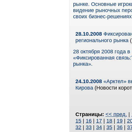
рынке. Основные игрок
видение рыночных перс
своих бизнес-решениях
28.10.2008
Фиксирован
регионального рынка
(
28 октября 2008 года 
«Фиксированная связь:
рынка».
24.10.2008
«Арктел» в
Кирова
(Новости корот
Страницы:
<< пред.
|
15
|
16
|
17
|
18
|
19
|
2
32
|
33
|
34
|
35
|
36
|
3