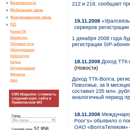
Безопасность
212 и 218, сообщает пр
Мобильная связь
Фиксированная связь
19.11.2008
«Уралсвязь
ПО
серверов регистрации
Рынок ПК
1 декабря 2008 года б
Маркетинг
регистрации SIP-абон
Торговые сети
Оборудование
Outsourcing
18.11.2008
Доход ТТК-В
Кадры
(Новости)
Регулирование
Финансы
Доход ТТК-Волга, реги
Web
Поволжье, за 9 месяце
составил 235 млн. рубл
CMS Magazine: стоимость
аналогичный период пр
создания корп. сайта в
Приволжском ФО
18.11.2008
Международ
Город:
Рoor’s» объявило о п
ОАО «ВолгаТелеком»
57 958
Средняя цена: