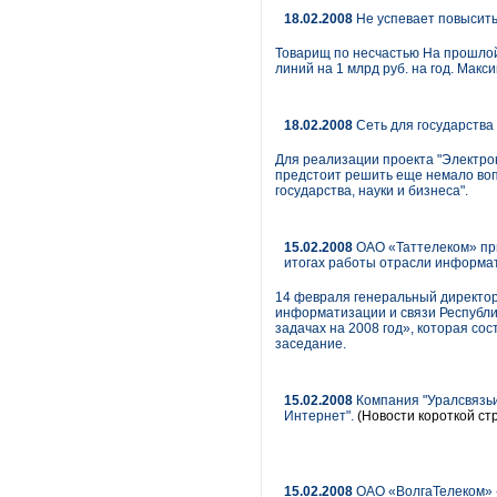
18.02.2008
Не успевает повысить
Товарищ по несчастью На прошлой 
линий на 1 млрд руб. на год. Мак
18.02.2008
Сеть для государства
Для реализации проекта "Электро
предстоит решить еще немало вопр
государства, науки и бизнеса".
15.02.2008
ОАО «Таттелеком» при
итогах работы отрасли информати
14 февраля генеральный директо
информатизации и связи Республик
задачах на 2008 год», которая со
заседание.
15.02.2008
Компания "Уралсвязьи
Интернет".
(Новости короткой ст
15.02.2008
ОАО «ВолгаТелеком» -