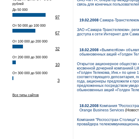
ОАО «МТТ», оператор междугородн
рублей
связь для конечных пользователей
До 50 000
97
19.02.2008
Самара-Транстелеком 
От 50 000 до 100 000
ЗАО «Самара-Транстелеком», рег
67
доступа к сети Интернет для Сама
От 100 000 до 200 000
32
18.02.2008
«ВымпелКом» объявля
обыкновенных акций «Голден Те
От 200 000 до 300 000
Открытое акционерное общество 
10
косвенной дочерней компанией Lilli
«Голден Телекома, Инк.» по цене
От 300 000 до 500 000
соответствующего депозитария, п
3
года, акционеры предложили к про
предложенных посредством уведом
обыкновенных акций «Голден Теле
Все типы сайтов
18.02.2008
Компания "Росгосстра
Orange Business Services
(Новост
Компания "Росгосстрах-Столица" з
провайдера телекоммуникационных 