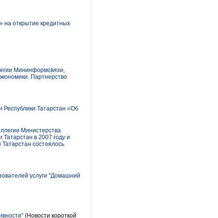
а» на открытие кредитных
легии Мининформсвязи,
 экономики. Партнерство
и Республики Татарстан «Об
оллегии Министерства
 Татарстан в 2007 году и
и Татарстан состоялось
зователей услуги "Домашний
ивности"
(Новости короткой