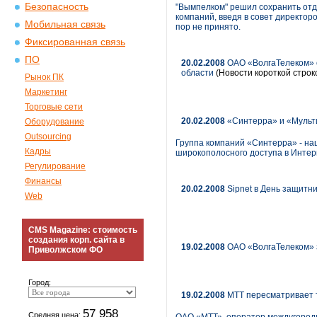
Безопасность
"Вымпелком" решил сохранить отд
компаний, введя в совет директоро
Мобильная связь
пор не принято.
Фиксированная связь
ПО
20.02.2008
ОАО «ВолгаТелеком» о
области
(Новости короткой строк
Рынок ПК
Маркетинг
Торговые сети
20.02.2008
«Синтерра» и «Мульти
Оборудование
Outsourcing
Группа компаний «Синтерра» - на
Кадры
широкополосного доступа в Интер
Регулирование
Финансы
20.02.2008
Sipnet в День защитн
Web
CMS Magazine: стоимость
создания корп. сайта в
19.02.2008
ОАО «ВолгаТелеком» з
Приволжском ФО
Город:
19.02.2008
МТТ пересматривает 
57 958
Средняя цена: