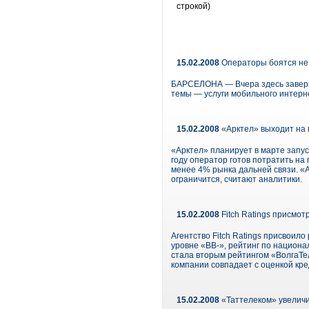
строкой)
15.02.2008
Операторы боятся не
БАРСЕЛОНА — Вчера здесь заверши
темы — услуги мобильного интерн
15.02.2008
«Арктел» выходит на 
«Арктел» планирует в марте запус
году оператор готов потратить на
менее 4% рынка дальней связи. «А
ограничится, считают аналитики.
15.02.2008
Fitch Ratings присмо
Агентство Fitch Ratings присвои
уровне «BB-», рейтинг по национа
стала вторым рейтингом «ВолгаТе
компании совпадает с оценкой кр
15.02.2008
«Таттелеком» увеличи