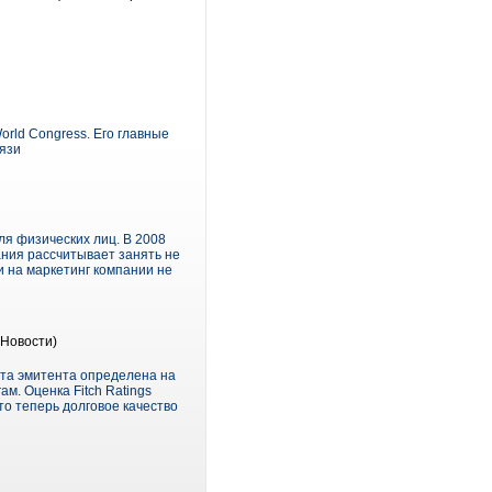
rld Congress. Его главные
язи
ля физических лиц. В 2008
ания рассчитывает занять не
и на маркетинг компании не
Новости)
лта эмитента определена на
м. Оценка Fitch Ratings
о теперь долговое качество