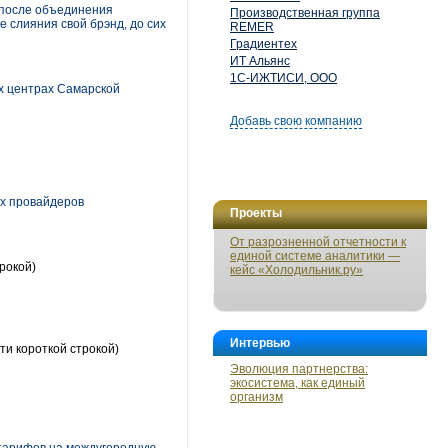
 после объединения
Производственная группа
е слияния свой брэнд, до сих
REMER
Градиентех
ИТ Альянс
1С-ИЖТИСИ, ООО
х центрах Самарской
Добавь свою компанию
их провайдеров
Проекты
От разрозненной отчетности к
единой системе аналитики —
рокой)
кейс «Холодильник.ру»
Интервью
ти короткой строкой)
Эволюция партнерства:
экосистема, как единый
организм