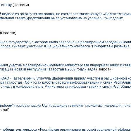
 ставку
(Новости)
неделе из-за отсутствия заявок не состоялся также конкурс «Волгателеком
симальная ставка кредитования была установлена на уровне 9,3% годовых.
(Новости)
нное государство", о котором было заявлено на расширенном заседании кол
осов, считают участники II Национального конгресса "Приоритеты развития
нял участие в расширенной коллегии Министерства информатизации и связ
зации и связи Республики Татарстан в 2007 году и зада
(Новости)
р ОАО «Таттелеком» Лутфулла Шафигуллин принял участие в расширенной к
и Татарстан «Об итогах работы отрасли информатизации и связи Республики
стоялась в конференц-зале Министерства информатизации и связи Республик
нформ" (торговая марка Utel) расширяет линейку тарифных планов для поль
рокой)
 победитель конкурса «Российская организация высокой социальной эффект