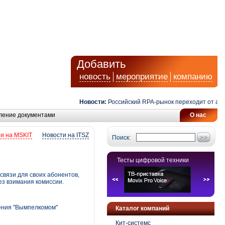
Добавить
новость
мероприятие
компанию
Новости:
Российский RPA-рынок переходит от автомат
ление документами
О нас
и на MSKIT
Новости на ITSZ
Поиск:
Тесты цифровой техники
связи для своих абонентов,
з взимания комиссии.
ения "Вымпелкомом"
Каталог компаний
Кит-системс