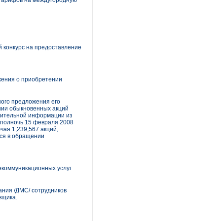
 тарифов на междугородную
 конкурс на предоставление
жения о приобретении
ого предложения его
щении обыкновенных акций
арительной информации из
 полночь 15 февраля 2008
чая 1,239,567 акций,
хся в обращении
екоммуникационных услуг
ания /ДМС/ сотрудников
вщика.