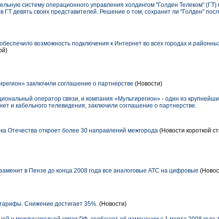
ельную систему операционного управления холдингом "Голден Телеком" (ГТ)
в ГТ девять своих представителей. Решение о том, сохранит ли "Голден" посл
беспечило возможность подключения к Интернет во всех городах и районны
ой)
регион» заключили соглашение о партнерстве
(Новости)
циональный оператор связи, и компания «Мультирегион» - один из крупнейш
нет и кабельного телевидения, заключили соглашение о партнерстве.
ика Отечества откроет более 30 направлений межгорода
(Новости короткой ст
аменит в Пензе до конца 2008 года все аналоговые АТС на цифровые
(Новос
тарифы. Снижение достигает 35%.
(Новости)