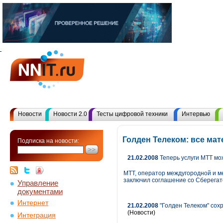
Новости
Новости 2.0
Тесты цифровой техники
Интервью
Голден Телеком: все ма
Подписка на новости:
21.02.2008
Теперь услуги МТТ мо
МТТ, оператор междугородной и ме
заключил соглашение со Сберегат
Управление
документами
Интернет
21.02.2008
"Голден Телеком" сох
(Новости)
Интеграция