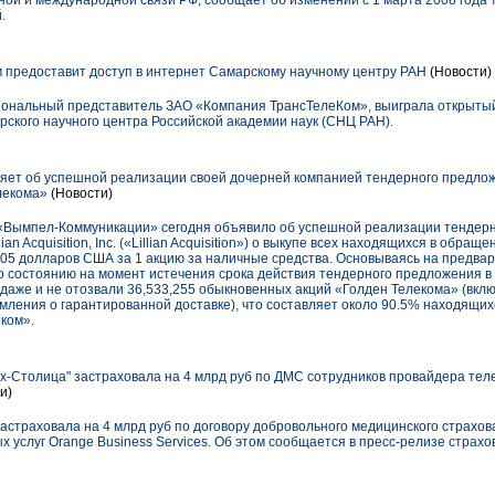
ой и международной связи РФ, сообщает об изменении с 1 марта 2008 года
.
предоставит доступ в интернет Самарскому научному центру РАН
(Новости)
иональный представитель ЗАО «Компания ТрансТелеКом», выиграла открытый
рского научного центра Российской академии наук (СНЦ РАН).
ет об успешной реализации своей дочерней компанией тендерного предло
лекома»
(Новости)
«Вымпел-Коммуникации» сегодня объявило об успешной реализации тендерн
an Acquisition, Inc. («Lillian Acquisition») о выкупе всех находящихся в обра
 105 долларов США за 1 акцию за наличные средства. Основываясь на предв
о состоянию на момент истечения срока действия тендерного предложения в
даже и не отозвали 36,533,255 обыкновенных акций «Голден Телекома» (вклю
ления о гарантированной доставке), что составляет около 90.5% находящи
ком».
х-Столица" застраховала на 4 млрд руб по ДМС сотрудников провайдера тел
и)
астраховала на 4 млрд руб по договору добровольного медицинского страхов
услуг Orange Business Services. Об этом сообщается в пресс-релизе страхо