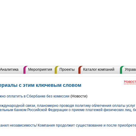
Аналитика
Мероприятия
Проекты
Каталог компаний
Управ
Новост
териалы с этим ключевым словом
жно оплатить в Сбербанке без комиссии
(Новости)
ждународной связи, планомерно проводя политику облегчения оплаты услуг 
ельным банком Российской Федерации о приеме платежей физических лиц, бе
ранил независимость/ Компания продолжит существование и после приобрет