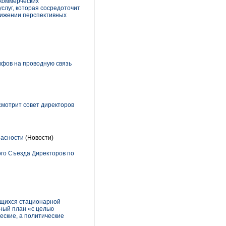
коммерческих
слуг, которая сосредоточит
движении перспективных
фов на проводную связь
смотрит совет директоров
пасности
(Новости)
ого Съезда Директоров по
ющихся стационарной
фный план «с целью
еские, а политические