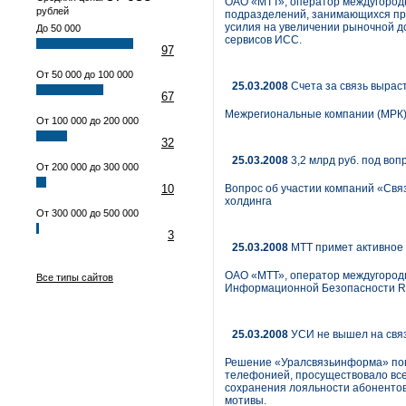
ОАО «МТТ», оператор междугород
рублей
подразделений, занимающихся про
усилия на увеличении рыночной до
До 50 000
сервисов ИСС.
97
От 50 000 до 100 000
25.03.2008
Счета за связь вырас
67
Межрегиональные компании (МРК)
От 100 000 до 200 000
32
25.03.2008
3,2 млрд руб. под воп
От 200 000 до 300 000
10
Вопрос об участии компаний «Свя
холдинга
От 300 000 до 500 000
3
25.03.2008
МТТ примет активное 
ОАО «МТТ», оператор междугородн
Все типы сайтов
Информационной Безопасности Rus
25.03.2008
УСИ не вышел на связ
Решение «Уралсвязьинформа» пов
телефонией, просуществовало все
сохранения лояльности абонентов»
мотивы.