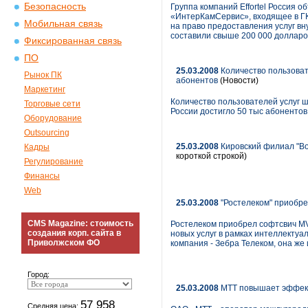
Безопасность
Группа компаний Effortel Россия 
«ИнтерКамСервис», входящее в ГК 
Мобильная связь
на право предоставления услуг вн
составили свыше 200 000 доллар
Фиксированная связь
ПО
25.03.2008
Количество пользоват
Рынок ПК
абонентов
(Новости)
Маркетинг
Количество пользователей услуг 
Торговые сети
России достигло 50 тыс абонентов
Оборудование
Outsourcing
25.03.2008
Кировский филиал "Во
Кадры
короткой строкой)
Регулирование
Финансы
Web
25.03.2008
"Ростелеком" приобр
CMS Magazine: стоимость
Ростелеком приобрел софтсвич MV
создания корп. сайта в
новых услуг в рамках интеллектуа
Приволжском ФО
компания - Зебра Телеком, она же
Город:
25.03.2008
МТТ повышает эффек
57 958
Средняя цена: