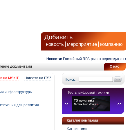
Добавить
новость
мероприятие
компанию
Новости:
Российский RPA-рынок переходит от автома
ление документами
О нас
и на MSKIT
Новости на ITSZ
Поиск:
тия инфраструктуры
Тесты цифровой техники
еспечения для развития
Каталог компаний
Кит-системс