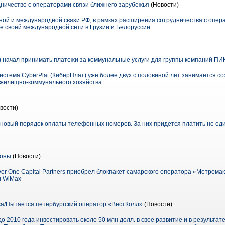
ничество с операторами связи ближнего зарубежья
(Новости)
ой и международной связи РФ, в рамках расширения сотрудничества с опер
 своей международной сети в Грузии и Белоруссии.
) начал принимать платежи за коммунальные услуги для группы компаний ПИ
истема CyberPlat (КиберПлат) уже более двух с половиной лет занимается с
 жилищно-коммунального хозяйства.
вости)
овый порядок оплаты телефонных номеров. За них придется платить не едино
ионы
(Новости)
er One Capital Partners приобрел блокпакет самарского оператора «Метрома
и WiMax
ка/Пытается петербургский оператор «ВестКолл»
(Новости)
 2010 года инвестировать около 50 млн долл. в свое развитие и в результат