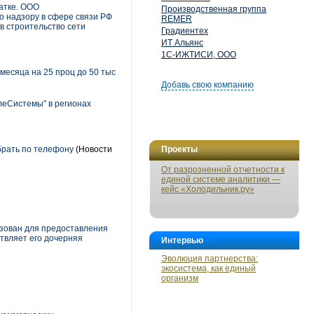
чатке. ООО
Производственная группа
о надзору в сфере связи РФ
REMER
в строительство сети
Градиентех
ИТ Альянс
1С-ИЖТИСИ, ООО
месяца на 25 проц до 50 тыс
Добавь свою компанию
леСистемы" в регионах
брать по телефону
(Новости
Проекты
От разрозненной отчетности к
единой системе аналитики —
кейс «Холодильник.ру»
ьзован для предоставления
ствляет его дочерняя
Интервью
Эволюция партнерства:
экосистема, как единый
организм