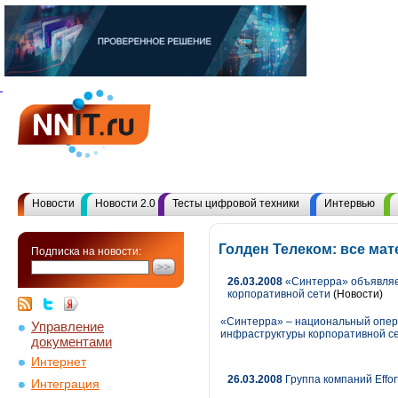
Новости
Новости 2.0
Тесты цифровой техники
Интервью
Голден Телеком: все ма
Подписка на новости:
26.03.2008
«Синтерра» объявляет
корпоративной сети
(Новости)
«Синтерра» – национальный опера
Управление
инфраструктуры корпоративной се
документами
Интернет
26.03.2008
Группа компаний Effor
Интеграция