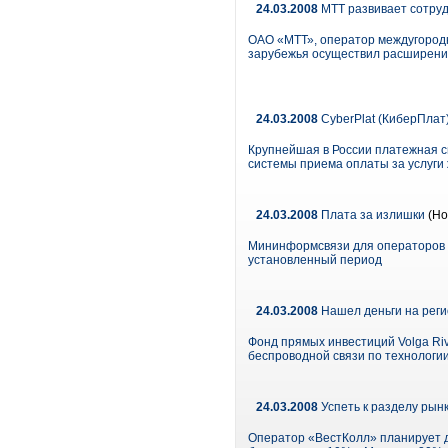
24.03.2008
MTT развивает сотруд
ОАО «МТТ», оператор междугородн
зарубежья осуществил расширение
24.03.2008
CyberPlat (КиберПлат
Крупнейшая в России платежная с
системы приема оплаты за услуги
24.03.2008
Плата за излишки
(Но
Мининформсвязи для операторов н
установленный период
24.03.2008
Нашел деньги на рег
Фонд прямых инвестиций Volga Riv
беспроводной связи по технологи
24.03.2008
Успеть к разделу рын
Оператор «ВестКолл» планирует до