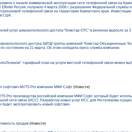
объявила о начале коммерческой эксплуатации сети телефонной связи на Кам
Effortel Россия, получило 4 марта 2008 г. разрешение Федеральной службы п
утризоновой телефонной связи на территории Камчатского края. Инвестиции 
ов США.
елей услуг широкополосного доступа "Комстар-ОТС" в регионах выросло за 3 
широкополосного доступа /ШПД/ группы компаний "Комстар-Объединенные Те
 по состоянию на 21 марта. Об этом сообщила пресс-служба компании.
лгаТелеком": тарифный план на услуги местной телефонной связи можно вы
ел софтсвич MVTS Pro компании МФИ Софт
(Новости)
TS Pro производства российской компании МФИ Софт, который будет испол
льной сети связи (ИСС). Разработку новых услуг ИСС для Ростелекома осуще
 и будет эксплуатировать новый софтсвич.
тивность продаж
(Новости)