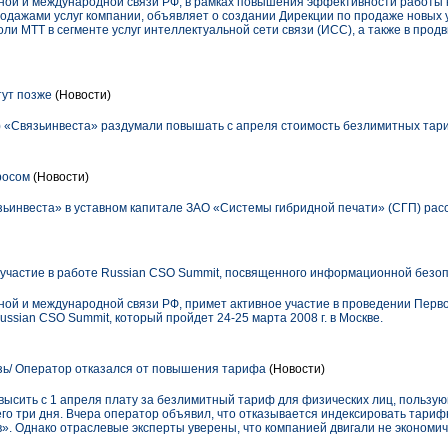
ной и международной связи РФ, в рамках повышения эффективности работы 
дажами услуг компании, объявляет о создании Дирекции по продаже новых у
ли МТТ в сегменте услуг интеллектуальной сети связи (ИСС), а также в про
тут позже
(Новости)
 «Связьинвеста» раздумали повышать с апреля стоимость безлимитных тари
росом
(Новости)
зьинвеста» в уставном капитале ЗАО «Системы гибридной печати» (СГП) рас
участие в работе Russian CSO Summit, посвященного информационной безо
ой и международной связи РФ, примет активное участие в проведении Перв
sian CSO Summit, который пройдет 24-25 марта 2008 г. в Москве.
ь/ Оператор отказался от повышения тарифа
(Новости)
ысить с 1 апреля плату за безлимитный тариф для физических лиц, пользу
го три дня. Вчера оператор объявил, что отказывается индексировать тари
. Однако отраслевые эксперты уверены, что компанией двигали не экономич