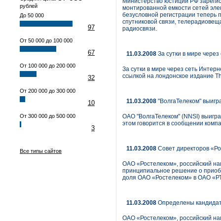
Министерство юстиции РФ зарегис
рублей
монтированной емкости сетей элек
безусловной регистрации теперь 
До 50 000
спутниковой связи, телерадиовеща
97
радиосвязи.
От 50 000 до 100 000
67
11.03.2008
За сутки в мире чере
От 100 000 до 200 000
За сутки в мире через сеть Инте
ссылкой на лондонское издание The
32
От 200 000 до 300 000
11.03.2008
"ВолгаТелеком" выигра
10
От 300 000 до 500 000
ОАО "ВолгаТелеком" (NNSI) выигра
этом говорится в сообщении компа
3
11.03.2008
Cовет директоров «Ро
Все типы сайтов
ОАО «Ростелеком», российский на
принципиальное решение о приобр
доля ОАО «Ростелеком» в ОАО «РТ
11.03.2008
Определены кандидаты
ОАО «Ростелеком», российский на