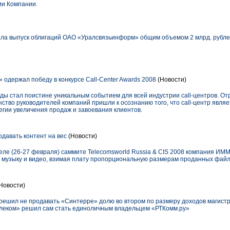
ии Компании.
ла выпуск облигаций ОАО «Уралсвязьинформ» общим объемом 2 млрд. рубл
 одержал победу в конкурсе Call-Сenter Awards 2008
(Новости)
годы стал поистине уникальным событием для всей индустрии call-центров. От
ство руководителей компаний пришли к осознанию того, что call-центр явля
гии увеличения продаж и завоевания клиентов.
авать контент на вес
(Новости)
ле (26-27 февраля) саммите Telecomsworld Russia & CIS 2008 компания ИМ
музыку и видео, взимая плату пропорциональную размерам проданных файло
Новости)
решил не продавать «Синтерре» долю во втором по размеру доходов магист
елеком» решил сам стать единоличным владельцем «РТКомм.ру»