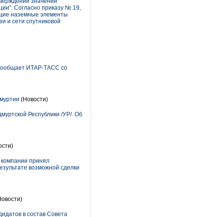
тверждении значений
ции". Согласно приказу № 19,
еющие наземные элементы
зи и сети спутниковой
м сообщает ИТАР-ТАСС со
дмуртии
(Новости)
муртской Республики /УР/. Об
ости)
в компании принял
езультате возможной сделки
Новости)
дидатов в состав Совета