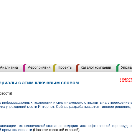
Аналитика
Мероприятия
Проекты
Каталог компаний
Управ
Новост
териалы с этим ключевым словом
овости)
тво информационных технологий и связи намерено отправить на утверждение 
их учреждений к сети Интернет. Сейчас разрабатывается типовое решение, 
анизации технологической связи на предприятиях нефтегазовой, горнорудн
лей промышленности
(Новости короткой строкой)