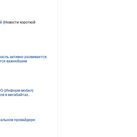
ей
(Новости короткой
расль активно развивается,
ется важнейшим
МО (Информ-мобил)
в в мегабайтах.
ральном провайдере