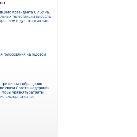
ти)
бывшего президента СИБУРа.
кальных телестанций выросла
 прошлом году потративших
я голосования на годовом
л три письма-обращения:
 по связи Совета Федерации
, чтобы уравнять затраты
гие альтернативные