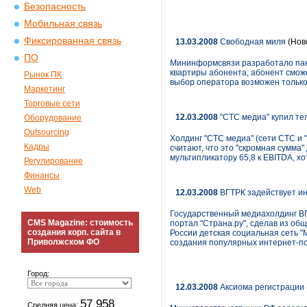
Безопасность
Мобильная связь
Фиксированная связь
13.03.2008
Свободная миля
(Нов
ПО
Мининформсвязи разработало пакет
квартиры абонента, абонент смож
Рынок ПК
выбор оператора возможен только 
Маркетинг
Торговые сети
12.03.2008
"СТС медиа" купил те
Оборудование
Outsourcing
Холдинг "СТС медиа" (сети СТС и 
Кадры
считают, что это "скромная сумма
мультипликатору 65,8 к EBITDA, хо
Регулирование
Финансы
Web
12.03.2008
ВГТРК задействует ин
Государственный медиахолдинг ВГ
CMS Magazine: стоимость
портал "Страна.ру", сделав из об
создания корп. сайта в
России детская социальная сеть "
Приволжском ФО
создания популярных интернет-п
Город:
12.03.2008
Аксиома регистрации
57 958
Средняя цена: