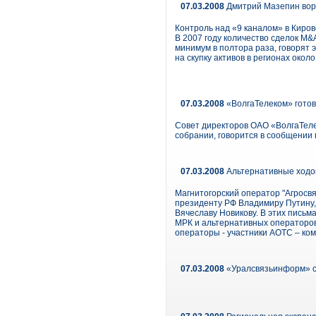
07.03.2008
Дмитрий Мазепин ворв
Контроль над «9 каналом» в Киро
В 2007 году количество сделок M&
минимум в полтора раза, говорят
на скупку активов в регионах око
07.03.2008
«ВолгаТелеком» готов
Совет директоров ОАО «ВолгаТеле
собрании, говорится в сообщении
07.03.2008
Альтернативные ходо
Магнитогорский оператор "Агросв
президенту РФ Владимиру Путину,
Вячеславу Новикову. В этих письм
МРК и альтернативных операторов
операторы - участники АОТС – ко
07.03.2008
«Уралсвязьинформ» сн