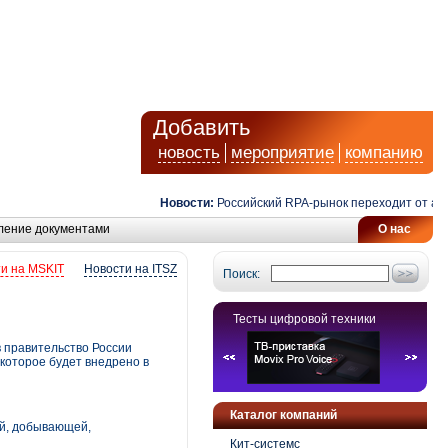
Добавить
новость
мероприятие
компанию
Новости:
Российский RPA-рынок переходит от автома
ление документами
О нас
и на MSKIT
Новости на ITSZ
Поиск:
Тесты цифровой техники
в правительство России
которое будет внедрено в
Каталог компаний
ой, добывающей,
Кит-системс