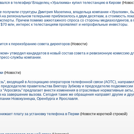
ался в телеэфир/ Владелец «Уралхима» купил телестанцию в Кирове
(Новос
ве получили структуры Дмитрия Мазепина, владельца компании «Уралхим», 
A на региональном телерынке приблизилось к двум десяткам, а стоимость ло
 эксперты. Причем помимо ажиотажного спроса со стороны медиахолдингов, в
ло $70 млн, интерес к телестанциям проявляют и непрофильные инвесторы.
ится к переизбранию совета директоров
(Новости)
ком» утвердил кандидатов в новый состав совета и ревизионную комиссию дл
 пресс-службы компании.
ки
(Новости)
язь", входящий в Ассоциацию операторов телефонной связи (АОТС), направи
 председателю правительства Виктору Зубкову и председателю подкомиссии
ах "Агросвязь" предлагает внести изменения в отраслевые нормативные акты
 на завершение вызова. Сегодня такие же обращения направят другие и дру
мпании Новокузнецка, Оренбурга и Ярославля.
ижает плату за установку телефона в Перми
(Новости короткой строкой)