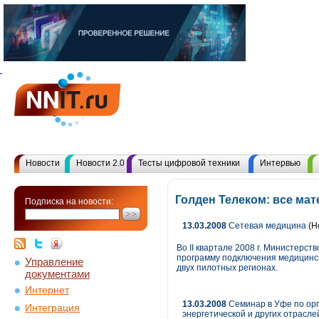
Новости
Новости 2.0
Тесты цифровой техники
Интервью
Голден Телеком: все ма
Подписка на новости:
13.03.2008
Сетевая медицина
(Н
Во II квартале 2008 г. Министерс
программу подключения медицинск
Управление
двух пилотных регионах.
документами
Интернет
13.03.2008
Семинар в Уфе по орг
Интеграция
энергетической и других отрас