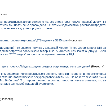
ости)
 нормативных актов: согласно им, все операторы получат равный доступ к с
ет сам выбирать себе провайдера. Об этом «Ведомостям» рассказал предста
при звонках в другие города и страны.
леканал своего акционера/ ДТВ оценен в $395 млн
(Новости)
"Домашний") объявил о покупке у шведской Modern Times Group канала ДТВ за
" для перегретого российского телерынка. Аналитики называют оценку ДТВ за
тя сам "СТС медиа" торгуется по мультипликатору 18,1.
тернет-ресурс/ Медиахолдинг создаст социальную сеть для детей
(Новости)
ТРК решил активизировать свою деятельность в интернете. В первую очере
щественно-политического ресурса развлекательный. На базе телеканала "Биби
Мир Бибигона". Этот проект эксперты считают перспективным, отмечая, что 
орталов для самой младшей аудитории.
(Новости)