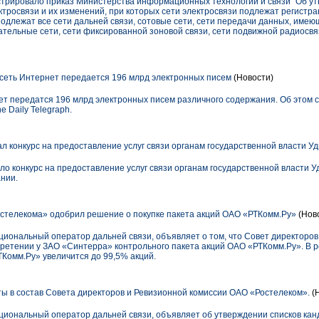
трировало приказ Министерства информационных технологий и связи "Об у
тросвязи и их изменений, при которых сети электросвязи подлежат регистра
подлежат все сети дальней связи, сотовые сети, сети передачи данных, им
тельные сети, сети фиксированной зоновой связи, сети подвижной радиосвя
з сеть Интернет передается 196 млрд электронных писем
(Новости)
рнет передатся 196 млрд электронных писем различного содержания. Об это
 Daily Telegraph.
л конкурс на предоставление услуг связи органам государственной власти У
ло конкурс на предоставление услуг связи органам государственной власти Уд
нии.
стелекома» одобрил решение о покупке пакета акций ОАО «РТКомм.Ру»
(Нов
циональный оператор дальней связи, объявляет о том, что Совет директоро
етении у ЗАО «Синтерра» контрольного пакета акций ОАО «РТКомм.Ру». В р
Комм.Ру» увеличится до 99,5% акций.
 в состав Совета директоров и Ревизионной комиссии ОАО «Ростелеком».
(
циональный оператор дальней связи, объявляет об утверждении списков кан