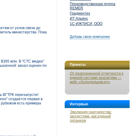
Производственная группа
REMER
Градиентех
ИТ Альянс
1С-ИЖТИСИ, ООО
етям от узлов связи до
витель министерства. Пока
Добавь свою компанию
 $395 млн. В "СТС медиа"
Проекты
вышенной: канал оценен по
От разрозненной отчетности к
единой системе аналитики —
кейс «Холодильник.ру»
дь ВГТРК перезапустит
гон" создается первая в
за рубежом есть примеры
Интервью
Эволюция партнерства:
экосистема, как единый
организм