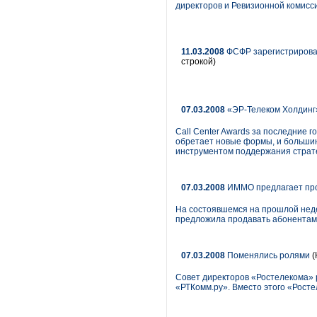
директоров и Ревизионной комисс
11.03.2008
ФСФР зарегистрирова
строкой)
07.03.2008
«ЭР-Телеком Холдинг»
Call Center Awards за последние 
обретает новые формы, и большин
инструментом поддержания страте
07.03.2008
ИММО предлагает прод
На состоявшемся на прошлой неде
предложила продавать абонентам 
07.03.2008
Поменялись ролями
(
Совет директоров «Ростелекома» 
«РТКомм.ру». Вместо этого «Рост