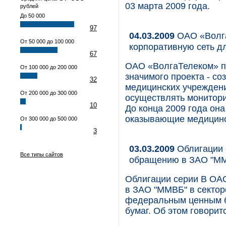
03 марта 2009 года.
рублей
До 50 000
97
04.03.2009
ОАО «Волга
От 50 000 до 100 000
корпоративную сеть д
67
ОАО «ВолгаТелеком» п
От 100 000 до 200 000
значимого проекта - со
32
медицинских учреждени
От 200 000 до 300 000
осуществлять монитори
10
До конца 2009 года он
оказывающие медицинс
От 300 000 до 500 000
3
03.03.2009
Облигации 
Все типы сайтов
обращению в ЗАО "М
Облигации серии В ОА
в ЗАО "ММВБ" в сектор
федеральным ценным б
бумаг. Об этом говорит