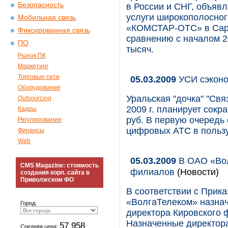
Безопасность
в России и СНГ, объявл
услуги широкополосног
Мобильная связь
«КОМСТАР-ОТС» в Сара
Фиксированная связь
сравнению с началом 2
ПО
тысяч.
Рынок ПК
Маркетинг
Торговые сети
05.03.2009
УСИ сэконо
Оборудование
Уральская "дочка" "Свя
Outsourcing
2009 г. планирует сокр
Кадры
руб. В первую очередь 
Регулирование
цифровых АТС в польз
Финансы
Web
05.03.2009
В ОАО «Вол
CMS Magazine: стоимость
филиалов
(Новости)
создания корп. сайта в
Приволжском ФО
В соответствии с Прик
«ВолгаТелеком» назнач
Город:
директора Кировского 
Назначенные директора
57 958
Средняя цена: