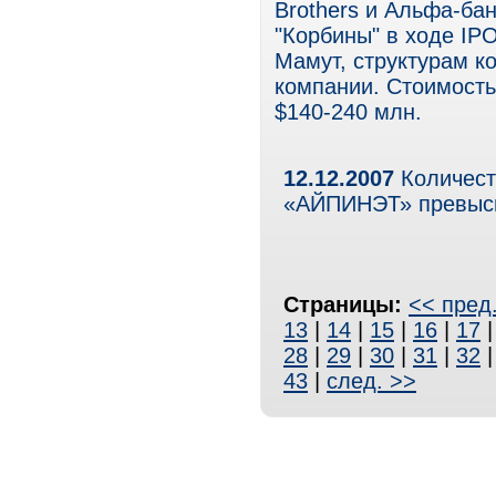
Brothers и Альфа-бан
"Корбины" в ходе IP
Мамут, структурам к
компании. Стоимость
$140-240 млн.
12.12.2007
Количест
«АЙПИНЭТ» превыс
Страницы:
<< пред
13
|
14
|
15
|
16
|
17
28
|
29
|
30
|
31
|
32
43
|
след. >>