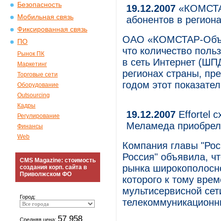
Безопасность
19.12.2007
«КОМСТАР
Мобильная связь
абонентов в регион
Фиксированная связь
ОАО «КОМСТАР-Объе
ПО
что количество поль
Рынок ПК
в сеть Интернет (ШП
Маркетинг
регионах страны, пр
Торговые сети
годом этот показате
Оборудование
Outsourcing
Кадры
19.12.2007
Effortel 
Регулирование
Меламеда приобрел
Финансы
Web
Компания главы "Рос
Россия" объявила, чт
CMS Magazine: стоимость
рынка широкополосно
создания корп. сайта в
Приволжском ФО
которого к тому вре
мультисервисной сети
Город:
телекоммуникационны
57 958
Средняя цена: