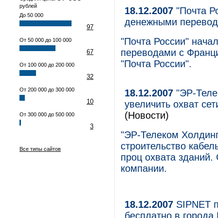
рублей
18.12.2007
"Почта Р
До 50 000
денежными перевод
97
"Почта России" нач
От 50 000 до 100 000
переводами с Франци
67
"Почта России".
От 100 000 до 200 000
32
От 200 000 до 300 000
18.12.2007
"ЭР-Телек
10
увеличить охват сет
(Новости)
От 300 000 до 500 000
3
"ЭР-Телеком Холдинг
строительство кабель
Все типы сайтов
проц охвата зданий.
компании.
18.12.2007
SIPNET п
бесплатно в города 