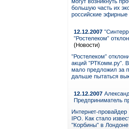
могут возникнуть пр
большую часть их эк
российские эфирные 
12.12.2007
"Синтерр
"Ростелеком" откло
(Новости)
"Ростелеком" отклон
акций "РТКомм.ру". В
мало предложил за па
дальше пытаться вык
12.12.2007
Александ
Предприниматель пр
Интернет-провайдер 
IPO. Как стало изве
"Корбины" в Лондоне