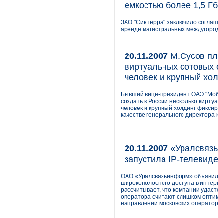
емкостью более 1,5 Гб
ЗАО "Синтерра" заключило соглаше
аренде магистральных междугород
20.11.2007
М.Сусов пла
виртуальных сотовых 
человек и крупный хо
Бывший вице-президент ОАО "Моб
создать в России несколько вирту
человек и крупный холдинг фиксир
качестве генерального директора ко
20.11.2007
«Уралсвязь
запустила IP-телевид
ОАО «Уралсвязьинформ» объявило 
широкополосного доступа в интер
рассчитывает, что компании удаст
оператора считают слишком оптим
направлении московских оператор