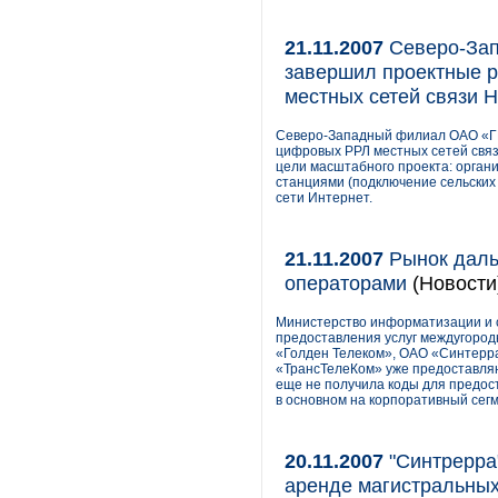
21.11.2007
Северо-За
завершил проектные р
местных сетей связи 
Северо-Западный филиал ОАО «Г
цифровых РРЛ местных сетей связ
цели масштабного проекта: орган
станциями (подключение сельских
сети Интернет.
21.11.2007
Рынок даль
операторами
(Новости
Министерство информатизации и с
предоставления услуг междугород
«Голден Телеком», ОАО «Синтерра
«ТрансТелеКом» уже предоставляют
еще не получила коды для предост
в основном на корпоративный сегм
20.11.2007
"Синтрерра
аренде магистральных