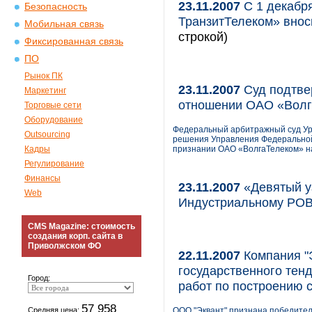
23.11.2007
С 1 декабр
Безопасность
ТранзитТелеком» внос
Мобильная связь
строкой)
Фиксированная связь
ПО
Рынок ПК
23.11.2007
Суд подтве
Маркетинг
отношении ОАО «Волг
Торговые сети
Оборудование
Федеральный арбитражный суд Ура
Outsourcing
решения Управления Федеральной
Кадры
признании ОАО «ВолгаТелеком» на
Регулирование
Финансы
23.11.2007
«Девятый уз
Web
Индустриальному РОВ
CMS Magazine: стоимость
создания корп. сайта в
Приволжском ФО
22.11.2007
Компания "
государственного тен
Город:
работ по построению 
57 958
Средняя цена:
ООО "Эквант" признана победител