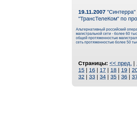
19.11.2007
"Синтерра" 
"ТрансТелеКом" по пр
Альтернативный российский опер
магистральной сети - более 60 ты
общей протяженностью магистраль
сеть протяженностью более 50 тыс
Страницы:
<< пред.
|
15
|
16
|
17
|
18
|
19
|
2
32
|
33
|
34
|
35
|
36
|
3