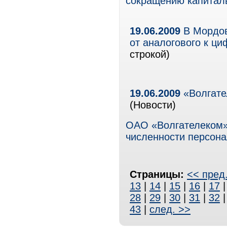
сокращению капиталь
19.06.2009
В Мордов
от аналогового к ц
строкой)
19.06.2009
«Волгате
(Новости)
ОАО «Волгателеком»
численности персона
Страницы:
<< пред
13
|
14
|
15
|
16
|
17
28
|
29
|
30
|
31
|
32
43
|
след. >>