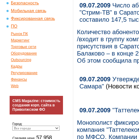
Безопасность
09.07.2009
Число аб
Мобильная связь
"Стрим-ТВ" в Сарато
Фиксированная связь
составило 147,5 тыс
ПО
Количество абоненто
Рынок ПК
/входит в группу ко
Маркетинг
присутствия в Сарат
Торговые сети
Балаково – в конце 2
Оборудование
Об этом сообщила пр
Outsourcing
Кадры
Регулирование
09.07.2009
Утвержде
Финансы
Самара"
(Новости ко
Web
CMS Magazine: стоимость
создания корп. сайта в
09.07.2009
"Таттелек
Приволжском ФО
Монополист фиксиров
Город:
компания "Таттелеком
по МФСО. Компании у
57 958
Средняя цена: