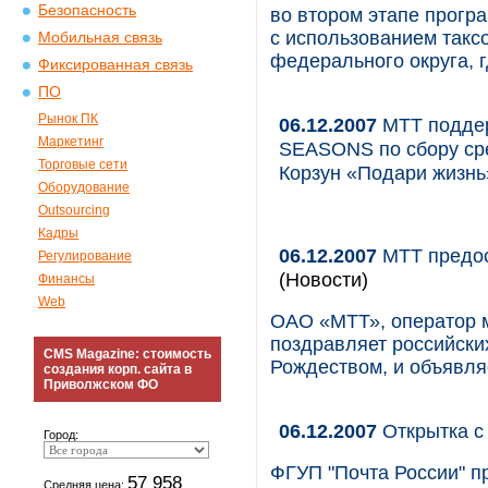
Безопасность
во втором этапе прогр
с использованием такс
Мобильная связь
федерального округа, 
Фиксированная связь
ПО
Рынок ПК
06.12.2007
МТТ поддер
Маркетинг
SEASONS по сбору ср
Торговые сети
Корзун «Подари жизнь
Оборудование
Outsourcing
Кадры
06.12.2007
МТТ предос
Регулирование
(Новости)
Финансы
Web
ОАО «МТТ», оператор 
поздравляет российски
CMS Magazine: стоимость
Рождеством, и объявля
создания корп. сайта в
Приволжском ФО
06.12.2007
Открытка с
Город:
ФГУП "Почта России" п
57 958
Средняя цена: