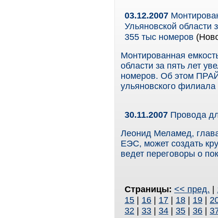
03.12.2007
Монтирован
Ульяновской области з
355 тыс номеров
(Ново
Монтированная емкость
области за пять лет ув
номеров. Об этом ПРА
ульяновского филиала 
30.11.2007
Провода д
Леонид Меламед, глав
ЕЭС, может создать кру
ведет переговоры о по
Страницы:
<< пред.
|
15
|
16
|
17
|
18
|
19
|
2
32
|
33
|
34
|
35
|
36
|
3