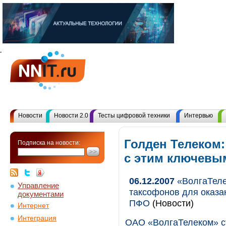
Новости
Новости 2.0
Тесты цифровой техники
Интервью
Голден Телеком:
Подписка на новости:
с этим ключевы
06.12.2007
«ВолгаТеле
Управление
таксофонов для оказа
документами
ПФО
(Новости)
Интернет
Интеграция
ОАО «ВолгаТелеком» ст