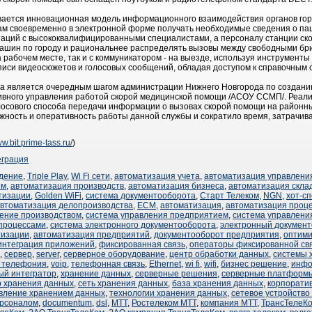
ывается инновационная модель информационного взаимодействия органов го
м своевременно в электронной форме получать необходимые сведения о паци
таций с высококвалифицированными специалистами, а персоналу станции ско
ашин по городу и рациональнее распределять вызовы между свободными бр
 рабочем месте, так и с коммуникатором - на выезде, используя инструменты
писи видеосюжетов и голосовых сообщений, обладая доступом к справочным си
та является очередным шагом администрации Нижнего Новгорода по создани
вного управления работой скорой медицинской помощи /АСОУ ССМП/. Реал
лосового способа передачи информации о вызовах скорой помощи на районн
жность и оперативность работы данной службы и сократило время, затрачив
ww.bit.prime-tass.ru/
)
еграция
дение
,
Triple Play
,
Wi Fi сети
,
автоматизация учета
,
автоматизация управлени
ем
,
автоматизация производств
,
автоматизация бизнеса
,
автоматизация скла
тизации
,
Golden WiFi
,
система документооборота
,
Старт Телеком
,
NGN
,
хот-сп
втоматизация делопроизводства
,
ECM
,
автоматизация
,
автоматизация проц
ение производством
,
система управления предприятием
,
система управлени
 процессами
,
система электронного документооборота
,
электронный документ
тизации
,
автоматизация предприятий
,
документооборот предприятия
,
оптими
интеграция приложений
,
фиксированная связь
,
операторы фиксированной св
,
сервер
,
server
,
серверное оборудование
,
центр обработки данных
,
системы 
p телефония
,
voip
,
телефонная связь
,
Ethernet
,
wi fi
,
wifi
,
бизнес решение
,
инфо
ый интегратор
,
хранение данных
,
серверные решения
,
серверные платформ
р хранения данных
,
сеть хранения данных
,
база хранения данных
,
корпорати
вление хранением данных
,
технологии хранения данных
,
сетевое устройство
ерсоналом
,
documentum
,
dsl
,
МТТ
,
Ростелеком МТТ
,
компания МТТ
,
ТрансТелеК