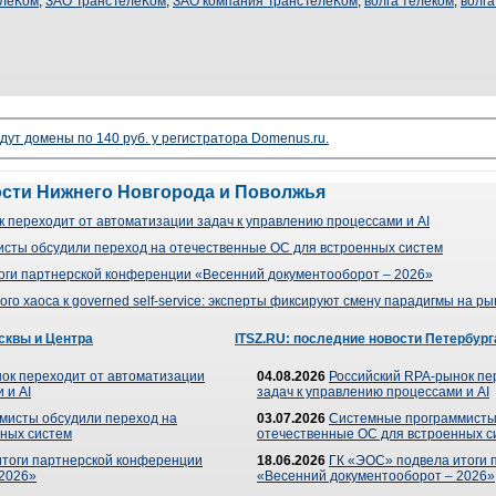
елеКом
,
ЗАО ТрансТелеКом
,
ЗАО компания ТрансТелеКом
,
волга телеком
,
волг
дут домены по 140 руб. у регистратора Domenus.ru.
ости Нижнего Новгорода и Поволжья
 переходит от автоматизации задач к управлению процессами и AI
сты обсудили переход на отечественные ОС для встроенных систем
оги партнерской конференции «Весенний документооборот – 2026»
го хаоса к governed self-service: эксперты фиксируют смену парадигмы на р
сквы и Центра
ITSZ.RU: последние новости Петербург
ок переходит от автоматизации
04.08.2026
Российский RPA-рынок пе
 и AI
задач к управлению процессами и AI
мисты обсудили переход на
03.07.2026
Системные программисты
ных систем
отечественные ОС для встроенных с
итоги партнерской конференции
18.06.2026
ГК «ЭОС» подвела итоги 
 2026»
«Весенний документооборот – 2026»