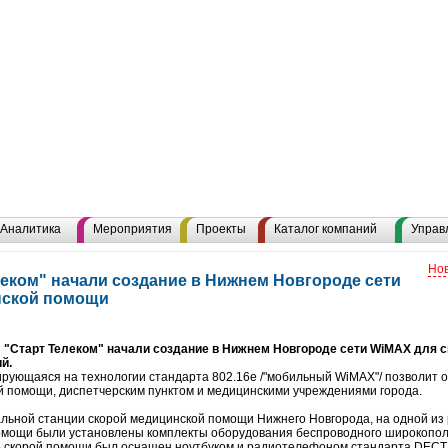
Аналитика
Мероприятия
Проекты
Каталог компаний
Управ
Нов
елеком" начали создание в Нижнем Новгороде сети
нской помощи
л "Старт Телеком" начали создание в Нижнем Новгороде сети WiMAX для 
й.
ующаяся на технологии стандарта 802.16е /"мобильный WiMAX"/ позволит 
 помощи, диспетчерским пунктом и медицинскими учреждениями города.
альной станции скорой медицинской помощи Нижнего Новгорода, на одной из
помощи были установлены комплекты оборудования беспроводного широкопол
ль скорой помощи был оснащен ноутбуком и радиотелефоном стандарта DECT