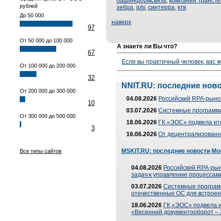
башинформсвязь
,
компания ТрансТ
рублей
зебра
,
iptv
,
синтерра
,
ктв
До 50 000
наверх
97
От 50 000 до 100 000
А знаете ли Вы что?
67
Если вы практичный человек, вас ж
От 100 000 до 200 000
32
NNIT.RU: последние нов
От 200 000 до 300 000
04.08.2026
Российский RPA-рынок
10
03.07.2026
Системные программи
От 300 000 до 500 000
18.06.2026
ГК «ЭОС» подвела ит
3
16.06.2026
От децентрализованно
MSKIT.RU: последние новости Мо
Все типы сайтов
04.08.2026
Российский RPA-рын
задач к управлению процессами
03.07.2026
Системные програм
отечественные ОС для встроен
18.06.2026
ГК «ЭОС» подвела 
«Весенний документооборот –