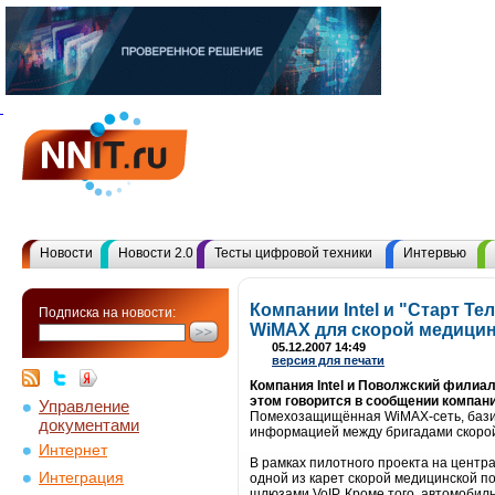
Новости
Новости 2.0
Тесты цифровой техники
Интервью
Компании Intel и "Старт Т
Подписка на новости:
WiMAX для скорой медици
05.12.2007 14:49
версия для печати
Компания Intel и Поволжский филиа
этом говорится в сообщении компани
Управление
Помехозащищённая WiMAX-сеть, базир
документами
информацией между бригадами скорой
Интернет
В рамках пилотного проекта на центр
Интеграция
одной из карет скорой медицинской 
шлюзами VoIP. Кроме того, автомоби