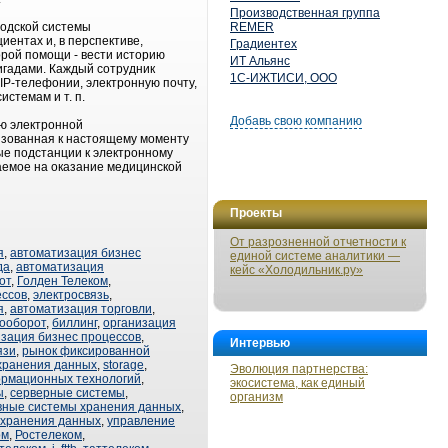
Производственная группа
родской системы
REMER
ентах и, в перспективе,
Градиентех
рой помощи - вести историю
ИТ Альянс
игадами. Каждый сотрудник
1С-ИЖТИСИ, ООО
 IP-телефонии, электронную почту,
стемам и т. п.
Добавь свою компанию
ю электронной
изованная к настоящему моменту
ые подстанции к электронному
аемое на оказание медицинской
Проекты
От разрозненной отчетности к
я
,
автоматизация бизнес
единой системе аналитики —
да
,
автоматизация
кейс «Холодильник.ру»
от
,
Голден Телеком
,
ессов
,
электросвязь
,
я
,
автоматизация торговли
,
ооборот
,
биллинг
,
организация
зация бизнес процессов
,
Интервью
язи
,
рынок фиксированной
хранения данных
,
storage
,
Эволюция партнерства:
рмационных технологий
,
экосистема, как единый
ы
,
серверные системы
,
организм
вные системы хранения данных
,
 хранения данных
,
управление
ом
,
Ростелеком
,