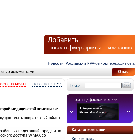
Добавить
новость
мероприятие
компанию
Новости:
Российский RPA-рынок переходит от автом
ление документами
О нас
ости на MSKIT
Новости на ITSZ
Поиск:
Тесты цифровой техники
скорой медицинской помощи. Об
осуществлять оперативный обмен
Каталог компаний
 районных подстанций города и на
осного доступа WiMAX со
Кит-системс
.