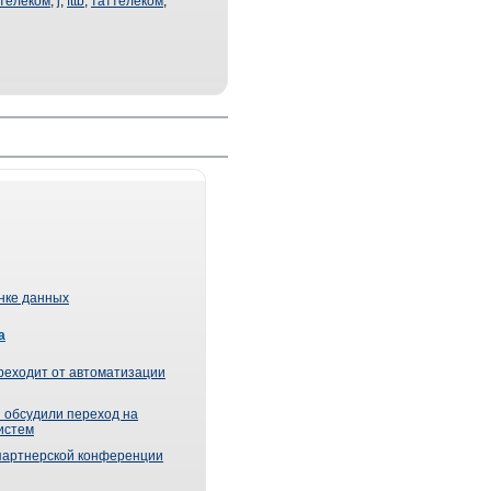
ателеком
,
j
,
fttb
,
таттелеком
,
ынке данных
а
реходит от автоматизации
 обсудили переход на
истем
партнерской конференции