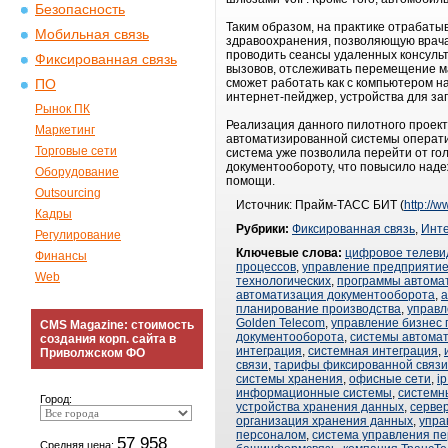
Безопасность
Таким образом, на практике отрабат
Мобильная связь
здравоохранения, позволяющую врача
проводить сеансы удаленных консуль
Фиксированная связь
вызовов, отслеживать перемещение м
сможет работать как с компьютером на
ПО
интернет-пейджер, устройства для за
Рынок ПК
Реализация данного пилотного проек
Маркетинг
автоматизированной системы операти
Торговые сети
система уже позволила перейти от го
документообороту, что повысило наде
Оборудование
помощи.
Outsourcing
Источник: Прайм-ТАСС БИТ (
http://w
Кадры
Рубрики:
Фиксированная связь
,
Инт
Регулирование
Ключевые слова:
цифровое телеви
Финансы
процессов
,
управление предприяти
Web
технологических
,
программы автома
автоматизация документооборота
,
а
планирование производства
,
управл
Golden Telecom
,
управление бизнес
CMS Magazine: стоимость
документооборота
,
системы автома
создания корп. сайта в
интеграция
,
системная интеграция
,
Приволжском ФО
связи
,
тарифы фиксированной связи
системы хранения
,
офисные сети
,
i
информационные системы
,
системн
Город:
устройства хранения данных
,
серве
организация хранения данных
,
упра
персоналом
,
система управления п
57 958
Средняя цена: