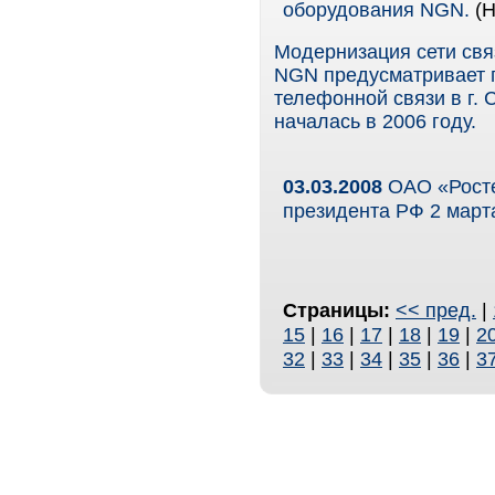
оборудования NGN.
(
Модернизация сети свя
NGN предусматривает 
телефонной связи в г. 
началась в 2006 году.
03.03.2008
ОАО «Росте
президента РФ 2 марта
Страницы:
<< пред.
|
15
|
16
|
17
|
18
|
19
|
2
32
|
33
|
34
|
35
|
36
|
3