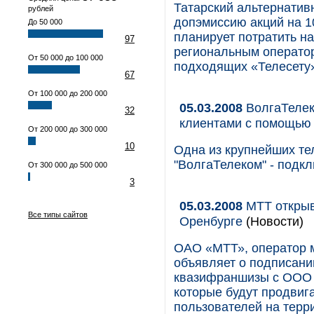
Татарский альтернатив
рублей
допэмиссию акций на 1
До 50 000
планирует потратить на
97
региональным оператор
От 50 000 до 100 000
подходящих «Телесету»
67
От 100 000 до 200 000
05.03.2008
ВолгаТелек
32
клиентами с помощью 
От 200 000 до 300 000
10
Одна из крупнейших т
"ВолгаТелеком" - подкл
От 300 000 до 500 000
3
05.03.2008
МТТ открыв
Все типы сайтов
Оренбурге
(Новости)
ОАО «МТТ», оператор 
объявляет о подписани
квазифраншизы с ООО 
которые будут продвиг
пользователей на терр