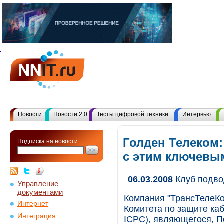
Новости
Новости 2.0
Тесты цифровой техники
Интервью
Голден Телеком:
Подписка на новости:
с этим ключевы
06.03.2008
Клуб подво
Управление
документами
Компания "ТрансТелеКо
Интернет
Комитета по защите кабе
Интеграция
ICPC), являющегося, П