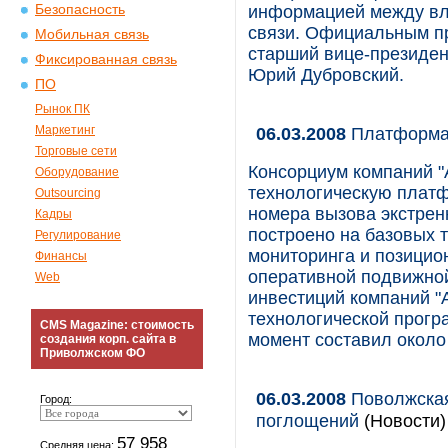
Безопасность
информацией между вл
связи. Официальным пр
Мобильная связь
старший вице-президен
Фиксированная связь
Юрий Дубровский.
ПО
Рынок ПК
Маркетинг
06.03.2008
Платформа
Торговые сети
Консорциум компаний "А
Оборудование
технологическую платф
Outsourcing
номера вызова экстрен
Кадры
построено на базовых 
Регулирование
мониторинга и позицион
Финансы
оперативной подвижно
Web
инвестиций компаний "А
технологической прог
CMS Magazine: стоимость
момент составил около 
создания корп. сайта в
Приволжском ФО
06.03.2008
Поволжская 
Город:
поглощений
(Новости)
57 958
Средняя цена: