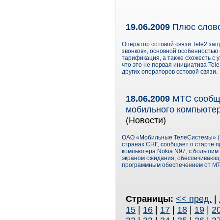
19.06.2009
Плюс слово
Оператор сотовой связи Tele2 за
звонков», основной особенностью 
тарификация, а также схожесть 
что это не первая инициатива Te
других операторов сотовой связи.
18.06.2009
МТС cообща
мобильного компьютер
(Новости)
ОАО «Мобильные ТелеСистемы» (М
странах СНГ, сообщает о старте 
компьютера Nokia N97, с больши
экраном ожидания, обеспечивающи
программным обеспечением от МТ
Страницы:
<< пред.
|
15
|
16
|
17
|
18
|
19
|
2