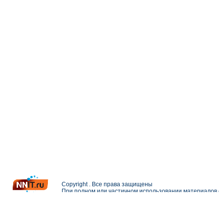
Copyright . Все права защищены
При полном или частичном использовании материалов с
Разработка и поддержка сайта —
Петерлинк Веб