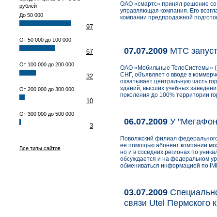
ОАО «смартс» принял решение со
рублей
управляющая компания. Его возгл
До 50 000
компании предпродажной подгото
97
От 50 000 до 100 000
07.07.2009
МТС запуст
67
От 100 000 до 200 000
ОАО «Мобильные ТелеСистемы» (NY
СНГ, объявляет о вводе в коммерч
32
охватывает центральную часть го
зданий, высших учебных заведений
От 200 000 до 300 000
поколения до 100% территории го
10
От 300 000 до 500 000
06.07.2009
У "МегаФон
3
Поволжский филиал федерального 
ее помощью абонент компании мож
Все типы сайтов
но и в соседних регионах по уник
обсуждается и на федеральном ур
обмениваться информацией по IMEI
03.07.2009
Специально
связи Utel Пермского 