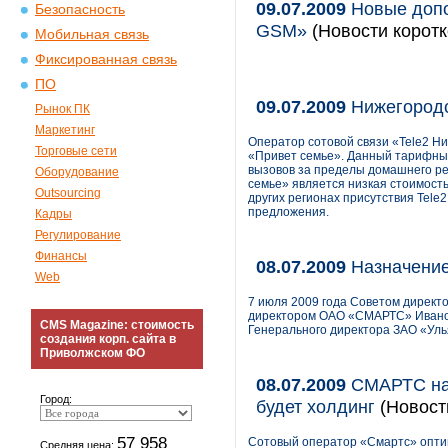
09.07.2009
Новые допо
Безопасность
GSM»
(Новости коротк
Мобильная связь
Фиксированная связь
ПО
09.07.2009
Нижегородс
Рынок ПК
Маркетинг
Оператор сотовой связи «Tele2 Н
Торговые сети
«Привет семье». Данный тарифный
вызовов за пределы домашнего ре
Оборудование
семье» является низкая стоимост
Outsourcing
других регионах присутствия Tele
предложения.
Кадры
Регулирование
Финансы
08.07.2009
Назначени
Web
7 июля 2009 года Советом дирек
директором ОАО «СМАРТС» Ивано
CMS Magazine: стоимость
Генерального директора ЗАО «Ул
создания корп. сайта в
Приволжском ФО
08.07.2009
СМАРТС над
Город:
будет холдинг
(Новост
57 958
Сотовый оператор «Смартс» оптим
Средняя цена: