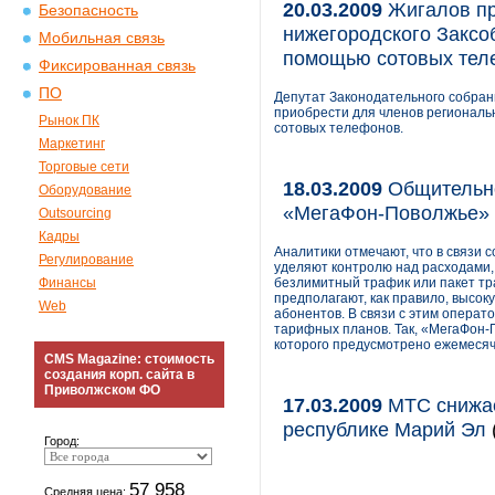
20.03.2009
Жигалов пр
Безопасность
нижегородского Заксо
Мобильная связь
помощью сотовых тел
Фиксированная связь
ПО
Депутат Законодательного собран
приобрести для членов региональ
Рынок ПК
сотовых телефонов.
Маркетинг
Торговые сети
18.03.2009
Общительно
Оборудование
«МегаФон-Поволжье»
Outsourcing
Кадры
Аналитики отмечают, что в связи
Регулирование
уделяют контролю над расходами, 
Финансы
безлимитный трафик или пакет тр
предполагают, как правило, высок
Web
абонентов. В связи с этим опера
тарифных планов. Так, «МегаФон-
которого предусмотрено ежемесяч
CMS Magazine: стоимость
создания корп. сайта в
Приволжском ФО
17.03.2009
МТС снижае
республике Марий Эл
Город:
57 958
Средняя цена: