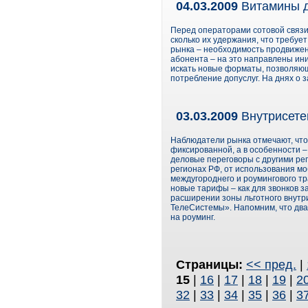
04.03.2009
Витамины д
Перед операторами сотовой связи 
сколько их удержания, что требу
рынка – необходимость продвиже
абонента – на это направлены ин
искать новые форматы, позволяющ
потребление допуслуг. На днях о
03.03.2009
Внутрисете
Наблюдатели рынка отмечают, что 
фиксированной, а в особенности –
деловые переговоры с другими рег
регионах РФ, от использования мо
междугороднего и роумингового т
новые тарифы – как для звонков за
расширении зоны льготного внутр
ТелеСистемы». Напомним, что дв
на роуминг.
Страницы:
<< пред.
|
15
|
16
|
17
|
18
|
19
|
2
32
|
33
|
34
|
35
|
36
|
3