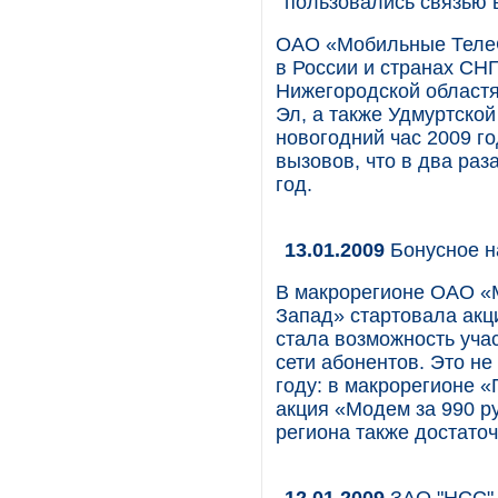
пользовались связью
ОАО «Мобильные ТелеС
в России и странах СНГ
Нижегородской областя
Эл, а также Удмуртско
новогодний час 2009 г
вызовов, что в два ра
год.
13.01.2009
Бонусное н
В макрорегионе ОАО «
Запад» стартовала акц
стала возможность учас
сети абонентов. Это н
году: в макрорегионе 
акция «Модем за 990 р
региона также достато
12.01.2009
ЗАО "НСС" 