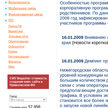
Безопасность
Особенностью програм
корпоративную програм
Мобильная связь
родственников. По дан
Фиксированная связь
2008 год зафиксирован
ПО
участников программы 
Рынок ПК
Маркетинг
Торговые сети
16.01.2009
Вниманию а
Оборудование
края
(Новости коротко
Outsourcing
Кадры
Регулирование
16.01.2009
Демпинг пр
Финансы
Web
Нижегородская область
уровней конкуренции на
CMS Magazine: стоимость
большим количеством р
создания корп. сайта в
связи с этим оператор
Приволжском ФО
предполагающие достат
трафика. В условиях эк
Город:
становится все более 
о запуске новой линей
57 958
Средняя цена: