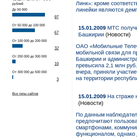
Линк»: кроме соответс
рублей
линейки являются демп
До 50 000
97
От 50 000 до 100 000
15.01.2009
МТС получи
67
Башкирии
(Новости)
От 100 000 до 200 000
ОАО «Мобильные ТелеС
32
мобильной связи для п
От 200 000 до 300 000
Башкирии и администр
10
превысила 2,1 млн руб
вчера, приняли участи
От 300 000 до 500 000
на территории республи
3
Все типы сайтов
15.01.2009
На страже 
(Новости)
По данным наблюдателе
предпочитают пользов
смартфонами, коммуни
функционалом, однако 